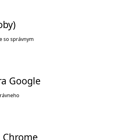
oby)
ie so správnym
ra Google
právneho
re Chrome