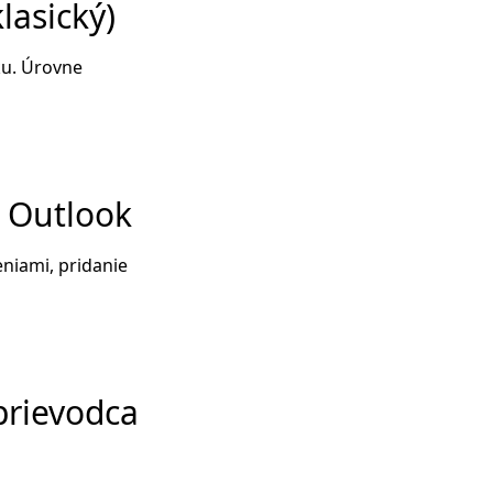
lasický)
ku. Úrovne
e Outlook
eniami, pridanie
prievodca