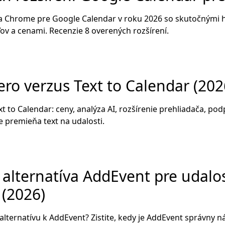
ia Chrome pre Google Calendar v roku 2026 so skutočnými 
ov a cenami. Recenzie 8 overených rozšírení.
ro verzus Text to Calendar (202
t to Calendar: ceny, analýza AI, rozšírenie prehliadača, po
e premieňa text na udalosti.
alternatíva AddEvent pre udalos
 (2026)
lternatívu k AddEvent? Zistite, kedy je AddEvent správny nás