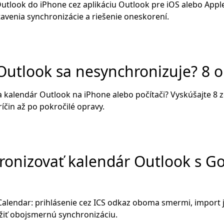
Outlook do iPhone cez aplikáciu Outlook pre iOS alebo Appl
avenia synchronizácie a riešenie oneskorení.
Outlook sa nesynchronizuje? 8 o
 kalendár Outlook na iPhone alebo počítači? Vyskúšajte 8 
íčin až po pokročilé opravy.
ronizovať kalendár Outlook s G
Calendar: prihlásenie cez ICS odkaz oboma smermi, import
žiť obojsmernú synchronizáciu.