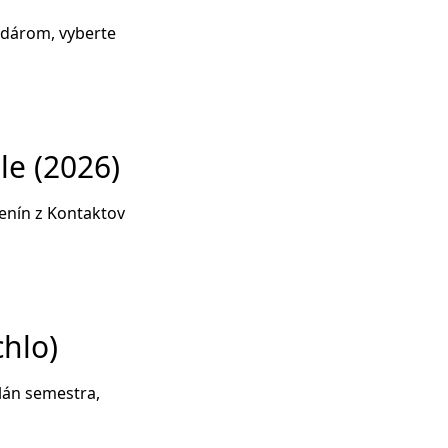
ndárom, vyberte
le (2026)
enín z Kontaktov
chlo)
plán semestra,