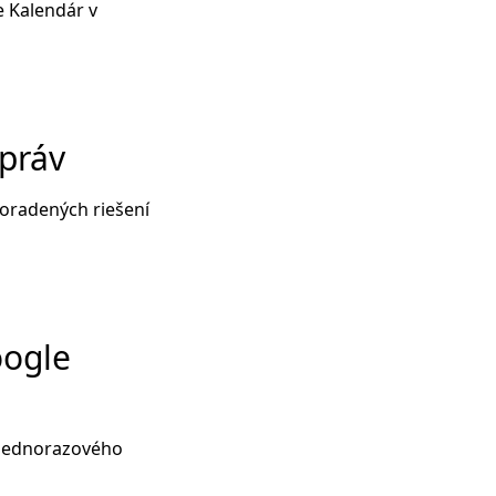
e Kalendár v
práv
zoradených riešení
oogle
 jednorazového