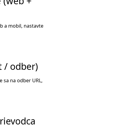
 (web +
b a mobil, nastavte
 / odber)
te sa na odber URL,
rievodca