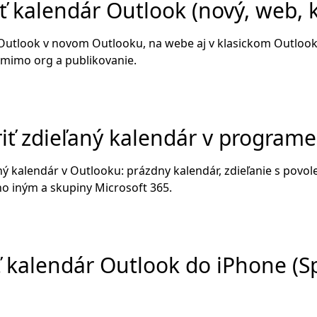
ť kalendár Outlook (nový, web, k
 Outlook v novom Outlooku, na webe aj v klasickom Outloo
e mimo org a publikovanie.
riť zdieľaný kalendár v program
ný kalendár v Outlooku: prázdny kalendár, zdieľanie s povol
o iným a skupiny Microsoft 365.
ť kalendár Outlook do iPhone (S