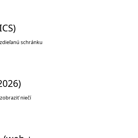
ICS)
, zdieľanú schránku
2026)
obraziť niečí