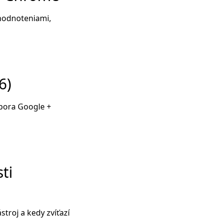
hodnoteniami,
6)
dpora Google +
ti
troj a kedy zvíťazí