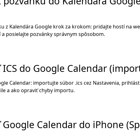
ť pozvánku do Kalendára Google
u z Kalendára Google krok za krokom: pridajte hostí na we
í a posielajte pozvánky správnym spôsobom.
 ICS do Google Calendar (import
gle Calendar: importujte súbor .ics cez Nastavenia, prihlás
e a ako opraviť chyby importu.
ť Google Calendar do iPhone (Sp