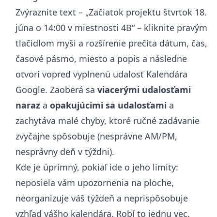
Zvýraznite text – „Začiatok projektu štvrtok 18.
júna o 14:00 v miestnosti 4B“ – kliknite pravým
tlačidlom myši a rozšírenie prečíta dátum, čas,
časové pásmo, miesto a popis a následne
otvorí vopred vyplnenú udalosť Kalendára
Google. Zaoberá sa
viacerými udalosťami
naraz
a
opakujúcimi sa udalosťami
a
zachytáva malé chyby, ktoré ručné zadávanie
zvyčajne spôsobuje (nesprávne AM/PM,
nesprávny deň v týždni).
Kde je úprimný, pokiaľ ide o jeho limity:
neposiela vám upozornenia na ploche,
neorganizuje váš týždeň a neprispôsobuje
vzhľad vášho kalendára. Robí to jednu vec.