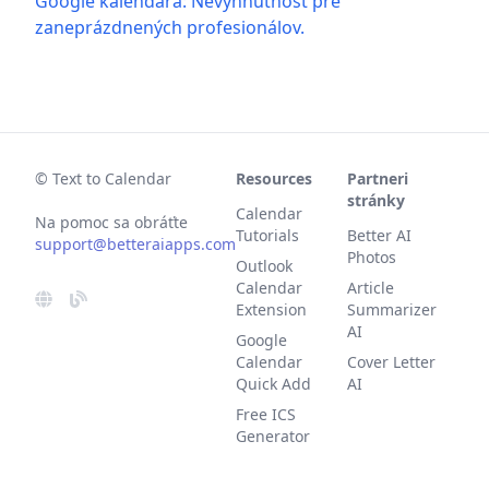
Google kalendára: Nevyhnutnosť pre
zaneprázdnených profesionálov.
© Text to Calendar
Resources
Partneri
stránky
Calendar
Na pomoc sa obráťte
Tutorials
Better AI
support@betteraiapps.com
Photos
Outlook
Calendar
Article
Extension
Summarizer
AI
Google
Calendar
Cover Letter
Quick Add
AI
Free ICS
Generator