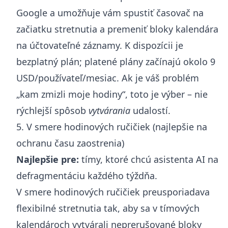
Google a umožňuje vám spustiť časovač na
začiatku stretnutia a premeniť bloky kalendára
na účtovateľné záznamy. K dispozícii je
bezplatný plán; platené plány začínajú okolo 9
USD/používateľ/mesiac. Ak je váš problém
„kam zmizli moje hodiny“, toto je výber – nie
rýchlejší spôsob
vytvárania
udalostí.
5. V smere hodinových ručičiek (najlepšie na
ochranu času zaostrenia)
Najlepšie pre:
tímy, ktoré chcú asistenta AI na
defragmentáciu každého týždňa.
V smere hodinových ručičiek preusporiadava
flexibilné stretnutia tak, aby sa v tímových
kalendároch vytvárali neprerušované bloky