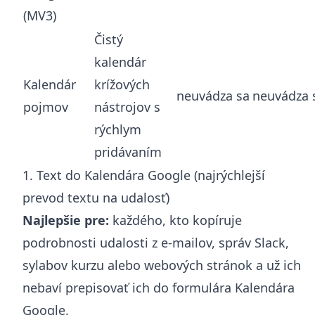
(MV3)
Čistý
kalendár
Kalendár
krížových
neuvádza sa
neuvádza 
pojmov
nástrojov s
rýchlym
pridávaním
1. Text do Kalendára Google (najrýchlejší
prevod textu na udalosť)
Najlepšie pre:
každého, kto kopíruje
podrobnosti udalosti z e-mailov, správ Slack,
sylabov kurzu alebo webových stránok a už ich
nebaví prepisovať ich do formulára Kalendára
Google.