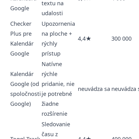
textu na
Google
udalosti
Checker
Upozornenia
Plus pre
na ploche +
4,4★
300 000
Kalendár
rýchly
Google
prístup
Natívne
Kalendár
rýchle
Google (od
pridanie, nie
neuvádza sa
neuvádza 
spoločnosti
je potrebné
Google)
žiadne
rozšírenie
Sledovanie
času z
Toggl Track
4,4★
400 000