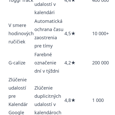
udalostí v
kalendári
Automatická
V smere
ochrana času
hodinových
4,5★
10 000+
zaostrenia
ručičiek
pre tímy
Farebné
G-calize
označenie
4,2★
200 000
dní v týždni
Zlúčenie
udalostí
Zlúčenie
pre
duplicitných
4,8★
1 000
Kalendár
udalostí v
Google
kalendároch