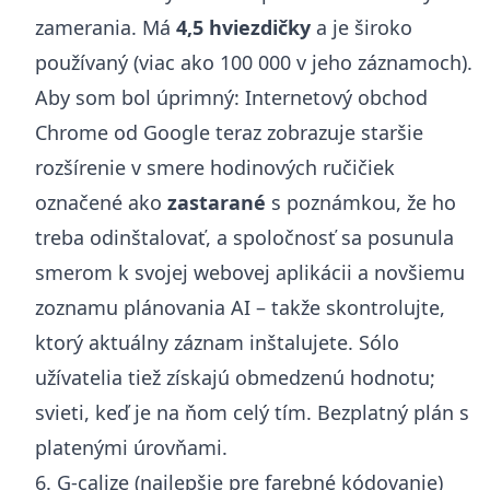
zamerania. Má
4,5 hviezdičky
a je široko
používaný (viac ako 100 000 v jeho záznamoch).
Aby som bol úprimný: Internetový obchod
Chrome od Google teraz zobrazuje staršie
rozšírenie v smere hodinových ručičiek
označené ako
zastarané
s poznámkou, že ho
treba odinštalovať, a spoločnosť sa posunula
smerom k svojej webovej aplikácii a novšiemu
zoznamu plánovania AI – takže skontrolujte,
ktorý aktuálny záznam inštalujete. Sólo
užívatelia tiež získajú obmedzenú hodnotu;
svieti, keď je na ňom celý tím. Bezplatný plán s
platenými úrovňami.
6. G-calize (najlepšie pre farebné kódovanie)