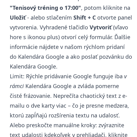
"Tenisový tréning o 17:00"
, potom kliknite na
Uložiť
- alebo stlačením
Shift + C
otvorte panel
vytvorenia. Vyhradené tlačidlo
Vytvoriť
(vľavo
hore s ikonou plus) otvorí celý formulár. Ďalšie
informácie nájdete v našom
rýchlom pridaní
do Kalendára Google
a
ako poslať pozvánku do
Kalendára Google
.
Limit: Rýchle pridávanie Google funguje iba
v
rámci
Kalendára Google a zvláda pomerne
čisté frázovanie. Neprečíta chaotický text z e-
mailu o dve karty viac – čo je presne medzera,
ktorú zapĺňajú rozšírenia textu na udalosť.
Alebo preskočte manuálne kroky: zvýraznite
text udalosti kdekoľvek v prehliadači, kliknite