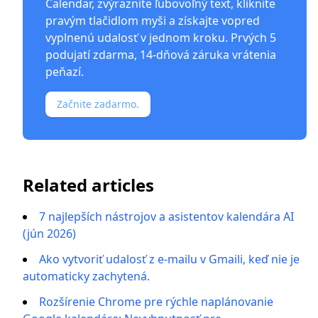
Calendar
, zvýraznite ľubovoľný text, kliknite
pravým tlačidlom myši a získajte vopred
vyplnenú udalosť v jednom kroku. Prvých 5
podujatí zdarma, 14-dňová záruka vrátenia
peňazí.
Začnite zadarmo.
Related articles
7 najlepších nástrojov a asistentov kalendára AI
(jún 2026)
Ako vytvoriť udalosť z e-mailu v Gmaili, keď nie je
automaticky zachytená.
Rozšírenie Chrome pre rýchle naplánovanie