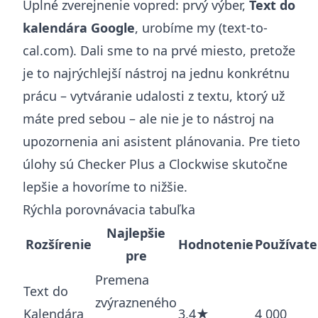
Úplné zverejnenie vopred: prvý výber,
Text do
kalendára Google
, urobíme my (text-to-
cal.com). Dali sme to na prvé miesto, pretože
je to najrýchlejší nástroj na jednu konkrétnu
prácu – vytváranie udalosti z textu, ktorý už
máte pred sebou – ale nie je to nástroj na
upozornenia ani asistent plánovania. Pre tieto
úlohy sú Checker Plus a Clockwise skutočne
lepšie a hovoríme to nižšie.
Rýchla porovnávacia tabuľka
Najlepšie
Rozšírenie
Hodnotenie
Používate
pre
Premena
Text do
zvýrazneného
Kalendára
3,4★
4 000