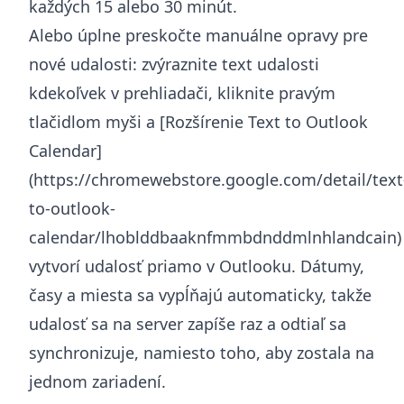
každých 15 alebo 30 minút.
Alebo úplne preskočte manuálne opravy pre
nové udalosti: zvýraznite text udalosti
kdekoľvek v prehliadači, kliknite pravým
tlačidlom myši a [Rozšírenie Text to Outlook
Calendar]
(
https://chromewebstore.google.com/detail/text
to-outlook-
calendar/lhoblddbaaknfmmbdnddmlnhlandcain
)
vytvorí udalosť priamo v Outlooku. Dátumy,
časy a miesta sa vypĺňajú automaticky, takže
udalosť sa na server zapíše raz a odtiaľ sa
synchronizuje, namiesto toho, aby zostala na
jednom zariadení.