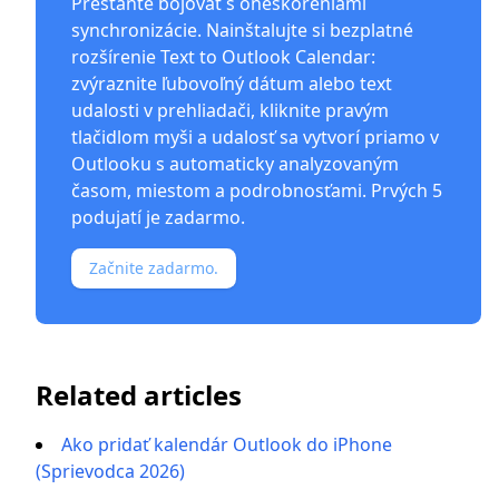
Prestaňte bojovať s oneskoreniami
synchronizácie. Nainštalujte si bezplatné
rozšírenie Text to Outlook Calendar
:
zvýraznite ľubovoľný dátum alebo text
udalosti v prehliadači, kliknite pravým
tlačidlom myši a udalosť sa vytvorí priamo v
Outlooku s automaticky analyzovaným
časom, miestom a podrobnosťami. Prvých 5
podujatí je zadarmo.
Začnite zadarmo.
Related articles
Ako pridať kalendár Outlook do iPhone
(Sprievodca 2026)