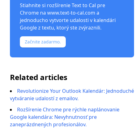
Stiahnite si rozšírenie Text to Cal pre
Chrome na
www.text-to-cal.com
a
jednoducho vytvorte udalosti v kalendári
Google z textu, ktorý ste zvýraznili.
Začnite zadarmo.
Related articles
Revolutionize Your Outlook Kalendár: Jednoduché
vytváranie udalostí z emailov.
Rozšírenie Chrome pre rýchle naplánovanie
Google kalendára: Nevyhnutnosť pre
zaneprázdnených profesionálov.