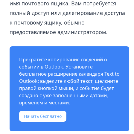
имя почтового ящика. Вам потребуется
полный доступ или делегирование доступа
к почтовому ящику, обычно
предоставляемое администратором.
Прекратите копирование сведений о
событии в Outlook. Установите
бесплатное
расширение календаря Text to
Outlook
: выделите любой текст, щелкните
правой кнопкой мыши, и событие будет
создано с уже заполненными датами,
временем и местами.
Начать бесплатно