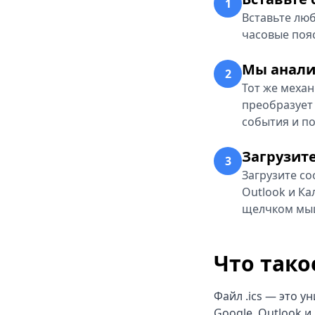
1
Вставьте люб
часовые пояс
Мы анали
2
Тот же меха
преобразует
события и п
Загрузит
3
Загрузите со
Outlook и Ка
щелчком мы
Что такое
Файл .ics — это у
Google, Outlook и