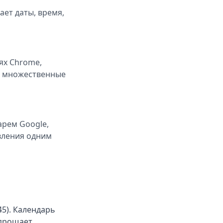
ет даты, время,
ях Chrome,
ая множественные
арем Google,
авления одним
45). Календарь
упрощает