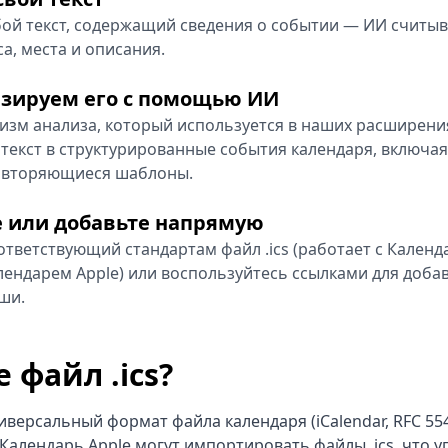
ой текст, содержащий сведения о событии — ИИ считыва
а, места и описания.
зируем его с помощью ИИ
низм анализа, который используется в наших расширени
 текст в структурированные события календаря, включ
овторяющиеся шаблоны.
е или добавьте напрямую
ответствующий стандартам файл .ics (работает с Календ
лендарем Apple) или воспользуйтесь ссылками для доб
ши.
 файл .ics?
ниверсальный формат файла календаря (iCalendar, RFC 55
 Календарь Apple могут импортировать файлы .ics, что 