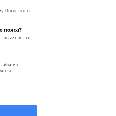
у. После этого
е пояса?
асовые пояса в
т события
уется.