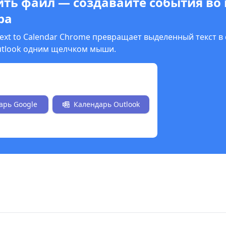
ить файл — создавайте события во
ра
ext to Calendar Chrome превращает выделенный текст в
utlook одним щелчком мыши.
 сейчас бесплатно
арь Google
Календарь Outlook