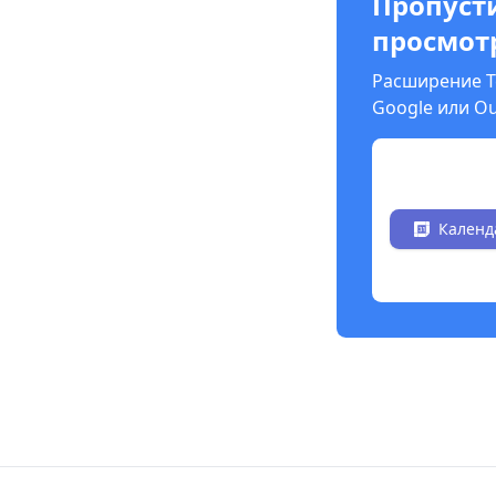
Пропуст
просмот
Расширение T
Google или O
Установить
Календ