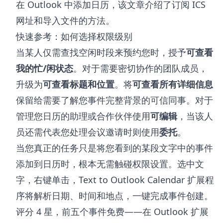
在 Outlook 中添加日历
，该文章介绍了订阅 ICS
网址和导入文件的方法。
快速参考：如何选择权限级别
当某人仅需查找空闲时段来预约您时，授予
可查看
我的忙/闲状态
。对于需要密切协作的团队成员，
升级为
可查看标题和位置
。将
可查看所有详细信息
保留给需要了解您事件完整背景的可信同事。对于
管理您日历的助理或合作伙伴使用
可编辑
，当该人
员还需代表您处理会议邀请时则使用
委托
。
当您真正的任务只是将您看到的某段文字中的事件
添加到日历时，根本无需触碰权限设置。选中文
字，右键单击，
Text to Outlook Calendar 扩展程
序
将解析日期、时间和地点，一键完成事件创建。
评分 4 星，前五个事件免费——在
Outlook 扩展