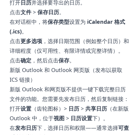
打开
日历
并选择要导出的日历。
点击
文件
>
保存日历
。
在对话框中，将
保存类型
设置为
iCalendar 格式
(.ics)
。
点击
更多选项
，选择日期范围（例如整个日历）和
详细程度（仅可用性、有限详情或完整详情）。
点击
确定
，然后点击
保存
。
新版 Outlook 和 Outlook 网页版（发布以获取
ICS 链接）
新版 Outlook 和网页版不提供一键下载完整日历
文件的功能。您需要先发布日历，然后复制链接：
打开
设置
（齿轮图标）>
日历
>
共享日历
（在新版
Outlook 中，位于
视图
>
日历设置
下）。
在
发布日历
下，选择日历和权限——通常选择
可查