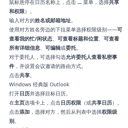
鼠标悬停在日历名称上，点击
...
菜单，选择
共享
和权限
）。
输入对方的
姓名或邮箱地址
。
使用对方姓名旁边的下拉菜单选择权限级别——
可
查看我的忙/闲状态
、
可查看标题和位置
、
可查看
所有详细信息
、
可编辑
或
委托
。
对于委托人，可选择勾选
允许委托人查看私密事
件
，并设置会议邀请的路由方式。
点击
共享
。
Windows 经典版 Outlook
打开
日历
并选择目标日历。
在
主页
选项卡上，点击
日历权限
（或
共享日历
）。
点击
添加
，选择对方，然后从列表中选择
权限级
别
。