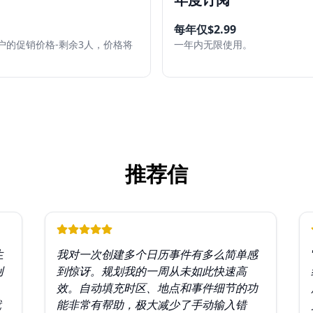
）
每年仅$2.99
户的促销价格-剩余3人，价格将
一年内无限使用。
推荐信
生
我对一次创建多个日历事件有多么简单感
创
到惊讶。规划我的一周从未如此快速高
。
效。自动填充时区、地点和事件细节的功
就
能非常有帮助，极大减少了手动输入错