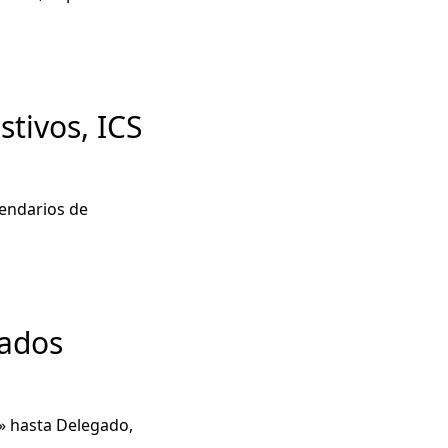
tivos, ICS
lendarios de
cados
» hasta Delegado,