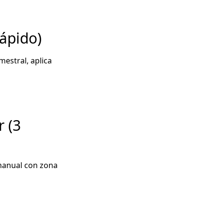
ápido)
estral, aplica
 (3
manual con zona