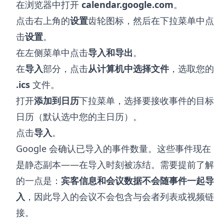
在浏览器中打开
calendar.google.com
。
点击右上角的
设置
齿轮图标，然后在下拉菜单中点
击
设置
。
在左侧菜单中点击
导入和导出
。
在
导入
部分，点击
从计算机中选择文件
，选取您的
.ics
文件。
打开
添加到日历
下拉菜单，选择要接收事件的目标
日历（默认选中您的主日历）。
点击
导入
。
Google 会确认已导入的事件数量。这些事件现在
是静态副本——在导入时刻被冻结。需要提前了解
的一点是：
宾客信息和会议数据不会随事件一起导
入
，因此导入的会议不会包含与会者列表或视频链
接。