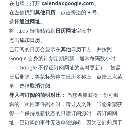
在电脑上打开
calendar.google.com
。
在左侧找到
其他日历
，点击旁边的
+
号。
选择
通过网址
。
将
链接粘贴到
日历网址
字段中。
.ics
点击
添加日历
。
已订阅的日历会显示在
其他日历
下方，并按照
Google 自身的计划定期刷新（通常每隔数小时
——Google 不保证订阅网址的实时更新）。如需
日后删除，将鼠标悬停在日历名称上，点击三点菜
单，选择
取消订阅
。
导入与订阅的简明对比：
当您希望获得一份可编
辑的一次性事件副本时，请导入文件；当您希望获
得一个保持最新状态的只读订阅源时，请订阅网
址。已订阅的事件无法单独编辑，因为它们归属于