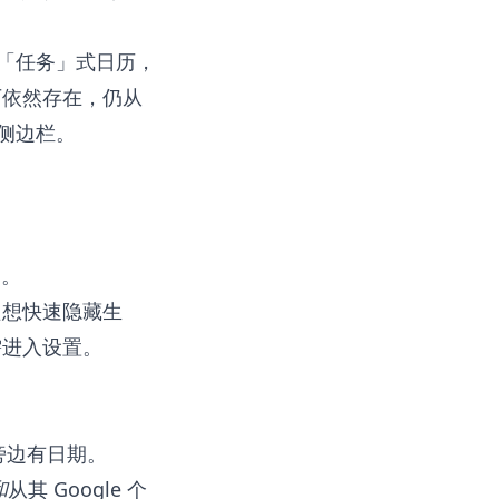
的「任务」式日历，
历依然存在，仍从
侧边栏。
户。
只想快速隐藏生
需进入设置。
标旁边有日期。
和
从其 Google 个