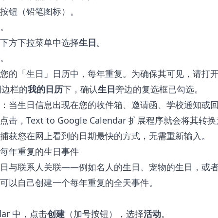
按钮（铅笔图标）。
。
下方下拉菜单中选择
生日
。
。
您的「生日」日历中，每年重复。为确保其可见，请打开 G
左侧边栏的
我的日历
下，确认
生日
旁边的复选框已勾选。
：当生日信息出现在您的收件箱、邀请函、学校通知或
点击，
Text to Google Calendar 扩展程序
就会将其转换
捕获您在网上看到的日期最快的方式，无需重新输入。
每年重复的生日事件
日与联系人关联——例如名人的生日、宠物的生日，或
可以自己创建一个每年重复的全天事件。
ndar 中，点击
创建
（加号按钮），选择
活动
。