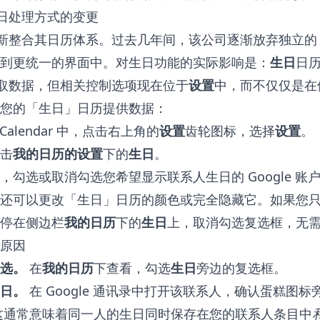
对生日处理方式的变更
直在重新整合其日历体系。过去几年间，该公司逐渐放弃独立
到更统一的界面中。对生日功能的实际影响是：
生日
日
录读取数据，但相关控制选项现在位于
设置
中，而不仅仅是在
您的「生日」日历提供数据：
 Calendar 中，点击右上角的
设置
齿轮图标，选择
设置
。
击
我的日历的设置
下的
生日
。
，勾选或取消勾选您希望显示联系人生日的 Google 账
还可以更改「生日」日历的颜色或完全隐藏它。如果您
停在侧边栏
我的日历
下的
生日
上，取消勾选复选框，无
原因
选。
在
我的日历
下查看，勾选
生日
旁边的复选框。
日。
在 Google 通讯录中打开该联系人，确认蛋糕图
这通常意味着同一人的生日同时保存在您的联系人条目中