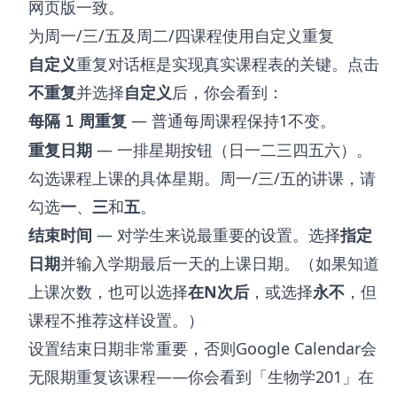
网页版一致。
为周一/三/五及周二/四课程使用自定义重复
自定义
重复对话框是实现真实课程表的关键。点击
不重复
并选择
自定义
后，你会看到：
每隔
周重复
— 普通每周课程保持1不变。
1
重复日期
— 一排星期按钮（日一二三四五六）。
勾选课程上课的具体星期。周一/三/五的讲课，请
勾选
一
、
三
和
五
。
结束时间
— 对学生来说最重要的设置。选择
指定
日期
并输入学期最后一天的上课日期。（如果知道
上课次数，也可以选择
在N次后
，或选择
永不
，但
课程不推荐这样设置。）
设置结束日期非常重要，否则Google Calendar会
无限期重复该课程——你会看到「生物学201」在