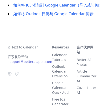
如何将 ICS 添加到 Google Calendar（导入或订阅）
如何将 Outlook 日历与 Google Calendar 同步
© Text to Calendar
Resources
合作伙伴网
站
Calendar
联系获取帮助
Tutorials
Better AI
support@betteraiapps.com
Photos
Outlook
Calendar
Article
Extension
Summarizer
AI
Google
Calendar
Cover Letter
Quick Add
AI
Free ICS
Generator