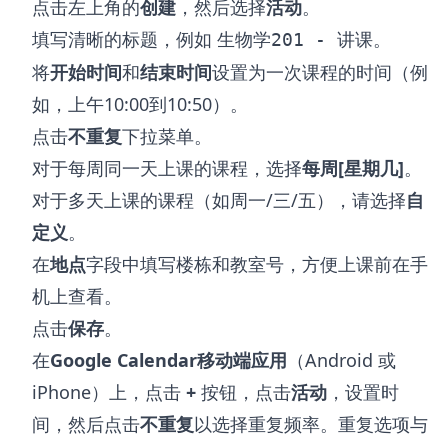
点击左上角的
创建
，然后选择
活动
。
填写清晰的标题，例如
。
生物学201 - 讲课
将
开始时间
和
结束时间
设置为一次课程的时间（例
如，上午10:00到10:50）。
点击
不重复
下拉菜单。
对于每周同一天上课的课程，选择
每周[星期几]
。
对于多天上课的课程（如周一/三/五），请选择
自
定义
。
在
地点
字段中填写楼栋和教室号，方便上课前在手
机上查看。
点击
保存
。
在
Google Calendar移动端应用
（Android 或
iPhone）上，点击
+
按钮，点击
活动
，设置时
间，然后点击
不重复
以选择重复频率。重复选项与