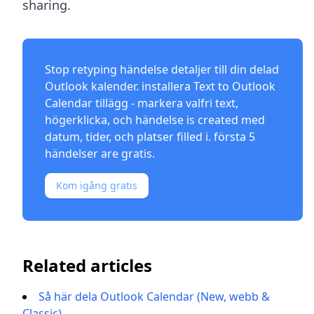
sharing.
Stop retyping händelse detaljer till din delad
Outlook kalender. installera
Text to Outlook
Calendar tillägg
- markera valfri text,
högerklicka, och händelse is created med
datum, tider, och platser filled i. första 5
händelser are gratis.
Kom igång gratis
Related articles
Så här dela Outlook Calendar (New, webb &
Classic)