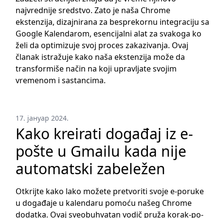
najvrednije sredstvo. Zato je naša Chrome
ekstenzija, dizajnirana za besprekornu integraciju sa
Google Kalendarom, esencijalni alat za svakoga ko
želi da optimizuje svoj proces zakazivanja. Ovaj
članak istražuje kako naša ekstenzija može da
transformiše način na koji upravljate svojim
vremenom i sastancima.
17. јануар 2024.
Kako kreirati događaj iz e-
pošte u Gmailu kada nije
automatski zabeležen
Otkrijte kako lako možete pretvoriti svoje e-poruke
u događaje u kalendaru pomoću našeg Chrome
dodatka. Ovaj sveobuhvatan vodič pruža korak-po-