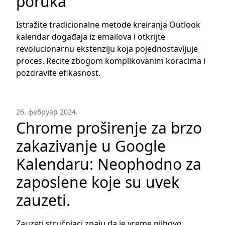
poruka
Istražite tradicionalne metode kreiranja Outlook
kalendar događaja iz emailova i otkrijte
revolucionarnu ekstenziju koja pojednostavljuje
proces. Recite zbogom komplikovanim koracima i
pozdravite efikasnost.
26. фебруар 2024.
Chrome proširenje za brzo
zakazivanje u Google
Kalendaru: Neophodno za
zaposlene koje su uvek
zauzeti.
Zauzeti stručnjaci znaju da je vreme njihovo