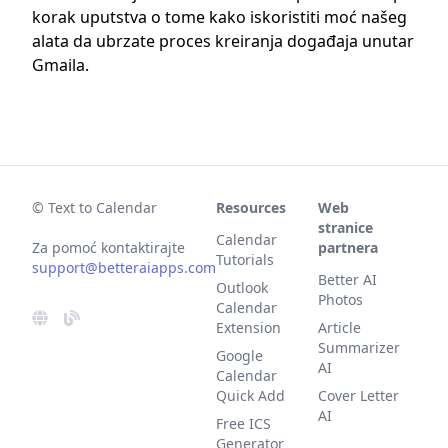
korak uputstva o tome kako iskoristiti moć našeg
alata da ubrzate proces kreiranja događaja unutar
Gmaila.
© Text to Calendar
Resources
Web
stranice
Calendar
Za pomoć kontaktirajte
partnera
Tutorials
support@betteraiapps.com
Better AI
Outlook
Photos
Calendar
Extension
Article
Summarizer
Google
AI
Calendar
Quick Add
Cover Letter
AI
Free ICS
Generator