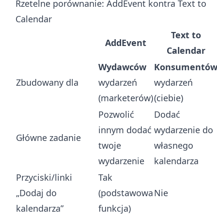
Rzetelne porównanie: AddEvent kontra Text to
Calendar
Text to
AddEvent
Calendar
Wydawców
Konsumentó
Zbudowany dla
wydarzeń
wydarzeń
(marketerów)
(ciebie)
Pozwolić
Dodać
innym dodać
wydarzenie do
Główne zadanie
twoje
własnego
wydarzenie
kalendarza
Przyciski/linki
Tak
„Dodaj do
(podstawowa
Nie
kalendarza”
funkcja)