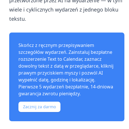
przetworzone przez AI na wydarzenie — w tym
wiele i cyklicznych wydarzeń z jednego bloku
tekstu.
Skończ z ręcznym przepisywaniem
szczegółów wydarzeń. Zainstaluj bezpłatne
rozszerzenie Text to Calendar
, zaznacz
dowolny tekst z datą w przeglądarce, kliknij
prawym przyciskiem myszy i pozwól AI
wypełnić datę, godzinę i lokalizację.
Pierwsze 5 wydarzeń bezpłatnie, 14-dniowa
gwarancja zwrotu pieniędzy.
Zacznij za darmo