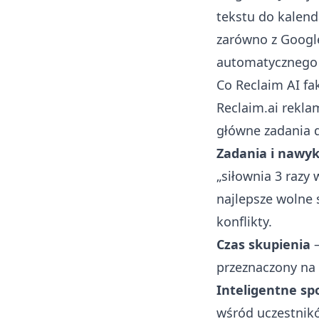
tekstu do kalenda
zarówno z Google 
automatycznego
Co Reclaim AI fa
Reclaim.ai rekla
główne zadania 
Zadania i nawyk
„siłownia 3 razy 
najlepsze wolne 
konflikty.
Czas skupienia
—
przeznaczony na 
Inteligentne spo
wśród uczestników