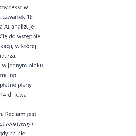
ony tekst w
, czwartek 18
a AI analizuje
 Cię do wstępnie
acji, w której
ndarza.
i w jednym bloku
mi, np.
płatne plany
 14-dniowa
. Reclaim jest
est
reaktywny i
dy na nie