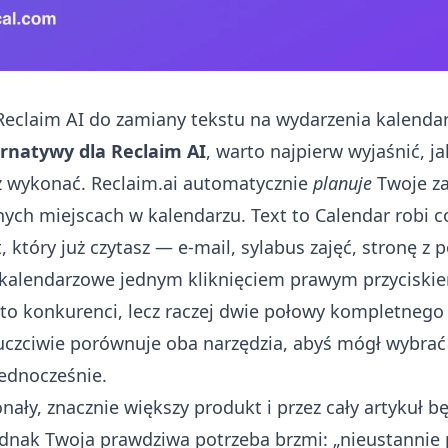
Reclaim AI do zamiany tekstu na wydarzenia kalendar
ernatywy dla Reclaim AI
, warto najpierw wyjaśnić, j
z wykonać. Reclaim.ai automatycznie
planuje
Twoje za
ych miejscach w kalendarzu. Text to Calendar robi c
, który już czytasz — e-mail, sylabus zajęć, stronę z
kalendarzowe jednym kliknięciem prawym przyciskie
to konkurenci, lecz raczej dwie połowy kompletnego
uczciwie porównuje oba narzędzia, abyś mógł wybrać
jednocześnie.
nały, znacznie większy produkt i przez cały artykuł 
 jednak Twoja prawdziwa potrzeba brzmi: „nieustannie 