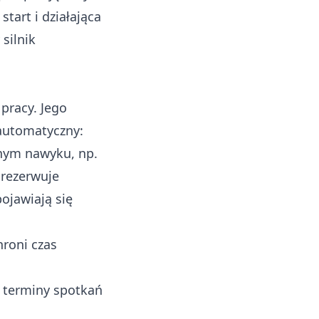
start i działająca
 silnik
pracy. Jego
automatyczny:
znym nawyku, np.
 rezerwuje
ojawiają się
hroni czas
 terminy spotkań