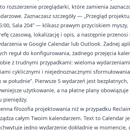
 to rozszerzenie przeglądarki, które zamienia zaznacz
darzowe. Zaznaczasz szczegóły — „Przegląd projektu
5:00, Sala 204” — klikasz prawym przyciskiem myszy, 
refę czasową, lokalizację i opis, a następnie przenosi
arzenia w Google Calendar lub Outlook. Żadnej aplik
ych reguł do konfigurowania, żadnego przejęcia kale
 sobie z trudnymi przypadkami: wieloma wydarzeniam
iami cyklicznymi i niejednoznacznymi sformułowania
 w południe”. Pierwsze 5 wydarzeń jest bezpłatnych, 
wniejsze użytkowanie, a na płatne plany obowiązuje
 pieniędzy.
enna filozofia projektowania niż w przypadku Reclaim
ządza całym Twoim kalendarzem. Text to Calendar j
chwytuje jedno wydarzenie dokładnie w momencie, g