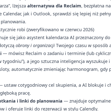
rza”, lżejsza
alternatywa dla Reclaim
, bezpłatna na 
Calendar, jak i Outlook, sprawdzi się lepiej niż pełny
 planowania.
ktycznie robi (zweryfikowano w czerwcu 2026)
muje się jako asystent kalendarza AI przeznaczony do 
dotyczą
obrony i organizacji
Twojego czasu w sposób 
i
— mówisz Reclaim o zadaniu i terminie (lub cyklic
w tygodniu”), a jego sztuczna inteligencja wyszukuje i
sloty, automatycznie zmieniając harmonogram, gdy p
 ustaw cotygodniowy cel skupienia, a AI blokuje i c
głęboką pracę.
tkania i linki do planowania
— znajduje optymalne
 i oferuje linki do rezerwacji w stylu Calendly.