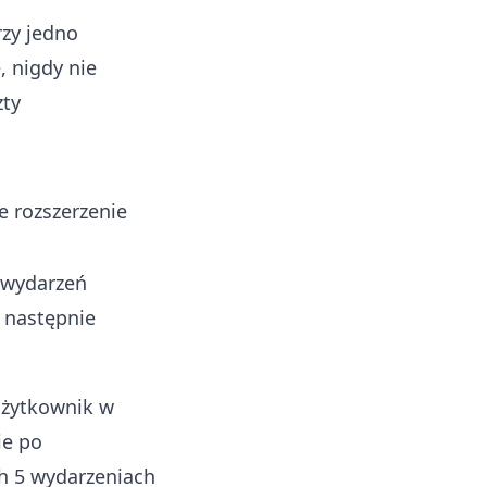
zy jedno
, nigdy nie
zty
e rozszerzenie
 wydarzeń
, następnie
użytkownik w
ie po
h 5 wydarzeniach