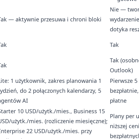
Nie — twor
Tak — aktywnie przesuwa i chroni bloki
wydarzenie
dotyka res
Tak
Tak
Tak (osobn
Tak
Outlook)
Lite: 1 użytkownik, zakres planowania 1
Pierwsze 5
tydzień, do 2 połączonych kalendarzy, 5
bezpłatnie
agentów AI
płatne
Starter 10 USD/użytk./mies., Business 15
Plany per 
USD/użytk./mies. (rozliczenie miesięczne);
niższej cen
Enterprise 22 USD/użytk./mies. przy
bezpłatnyc