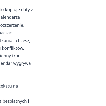
to kopiuje daty z
kalendarza
rozszerzenie,
naczać
tkania i chcesz,
 konfliktów,
zienny trud
alendar wygrywa
tekstu na
t bezpłatnych i