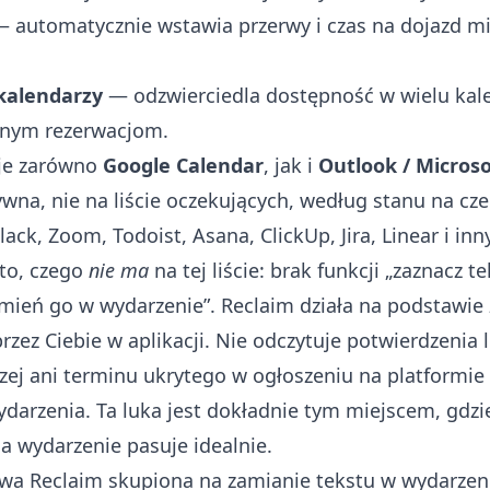
 automatycznie wstawia przerwy i czas na dojazd m
kalendarzy
— odzwierciedla dostępność w wielu kal
jnym rezerwacjom.
je zarówno
Google Calendar
, jak i
Outlook / Microso
ywna, nie na liście oczekujących, według stanu na cze
Slack, Zoom, Todoist, Asana, ClickUp, Jira, Linear i inn
to, czego
nie ma
na tej liście: brak funkcji „zaznacz t
amień go w wydarzenie”. Reclaim działa na podstawie 
rzez Ciebie w aplikacji. Nie odczytuje potwierdzenia 
zej ani terminu ukrytego w ogłoszeniu na platformie 
ydarzenia. Ta luka jest dokładnie tym miejscem, gdzi
a wydarzenie pasuje idealnie.
ywa Reclaim skupiona na zamianie tekstu w wydarzen