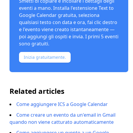
Smetti di copiare e incollare i dettagli degli
eventi a mano. Installa l'
estensione Text to
Google Calendar
gratuita, seleziona
qualsiasi testo con data e ora, fai clic destro
e l'evento viene creato istantaneamente —
poi aggiungi gli ospiti e invia. I primi 5 eventi
sono gratuiti.
Inizia gratuitamente.
Related articles
Come aggiungere ICS a Google Calendar
Come creare un evento da un'email in Gmail
quando non viene catturato automaticamente
Come aggiungere un evento a un Google