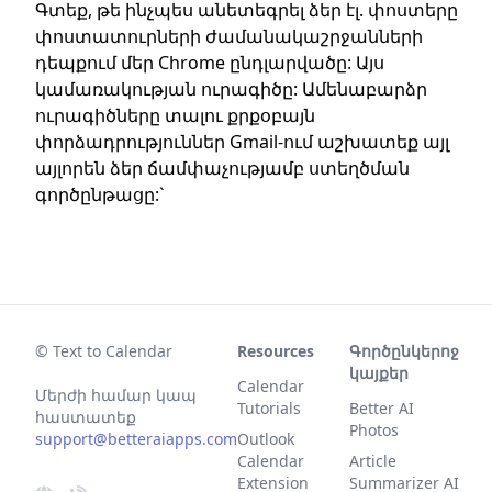
Գտեք, թե ինչպես անետեգրել ձեր էլ. փոստերը
փոստատուրների ժամանակաշրջանների
դեպքում մեր Chrome ընդլարվածը: Այս
կամառակության ուրագիծը: Ամենաբարձր
ուրագիծները տալու քրքօբայն
փորձադրություններ Gmail-ում աշխատեք այլ
այլորեն ձեր ճամփաչությամբ ստեղծման
գործընթացը:`
© Text to Calendar
Resources
Գործընկերոջ
կայքեր
Calendar
Մերժի համար կապ
Tutorials
Better AI
հաստատեք
Photos
support@betteraiapps.com
Outlook
Calendar
Article
Extension
Summarizer AI