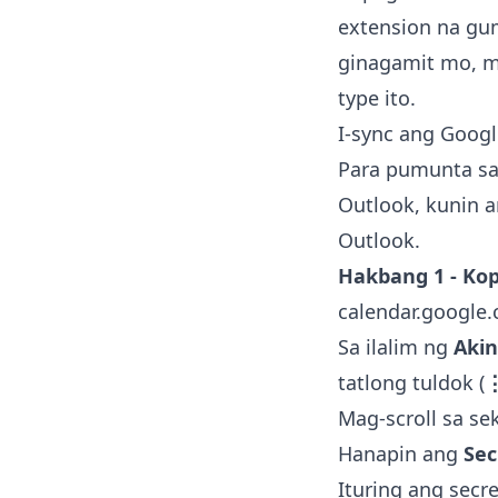
extension
na gum
ginagamit mo, ma
type ito.
I-sync ang Googl
Para pumunta sa
Outlook, kunin a
Outlook.
Hakbang 1 - Kop
calendar.google
Sa ilalim ng
Aki
tatlong tuldok (
Mag-scroll sa s
Hanapin ang
Sec
Ituring ang secr