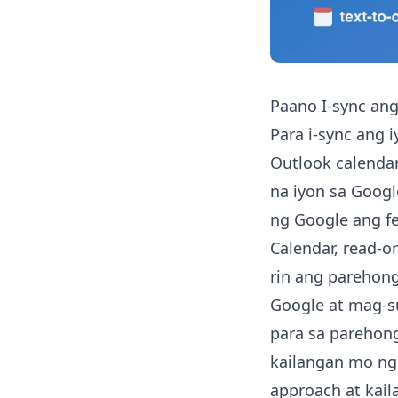
Paano I-sync an
Para i-sync ang 
Outlook calendar
na iyon sa Goog
ng Google ang f
Calendar, read-o
rin ang parehong
Google at mag-s
para sa parehong
kailangan mo ng 
approach at kail