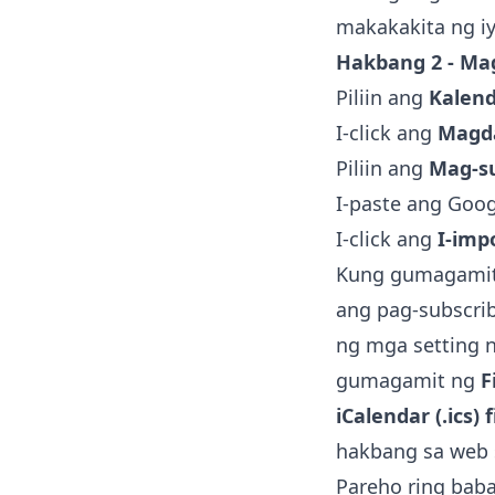
makakakita ng i
Hakbang 2 - Mag
Piliin ang
Kalen
I-click ang
Magda
Piliin ang
Mag-su
I-paste ang Goog
I-click ang
I-imp
Kung gumagamit k
ang pag-subscrib
ng mga setting n
gumagamit ng
F
iCalendar (.ics) f
hakbang sa web s
Pareho ring baba