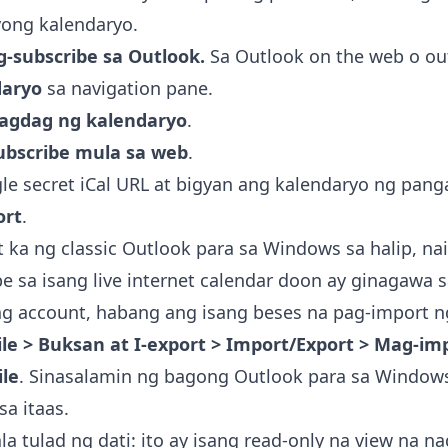
yong kalendaryo.
-subscribe sa Outlook.
Sa Outlook on the web o ou
daryo
sa navigation pane.
gdag ng kalendaryo
.
bscribe mula sa web
.
le secret iCal URL at bigyan ang kalendaryo ng pang
ort
.
a ng classic Outlook para sa Windows sa halip, nai
e sa isang live internet calendar doon ay ginagawa
g account, habang ang isang beses na pag-import ng
ile > Buksan at I-export > Import/Export > Mag-im
ile
. Sinasalamin ng bagong Outlook para sa Windo
a itaas.
la tulad ng dati: ito ay isang read-only na view na n