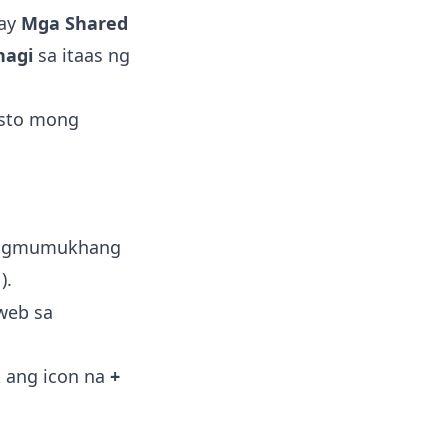
 ay
Mga Shared
hagi
sa itaas ng
gusto mong
agmumukhang
).
s
web sa
ck ang icon na
+