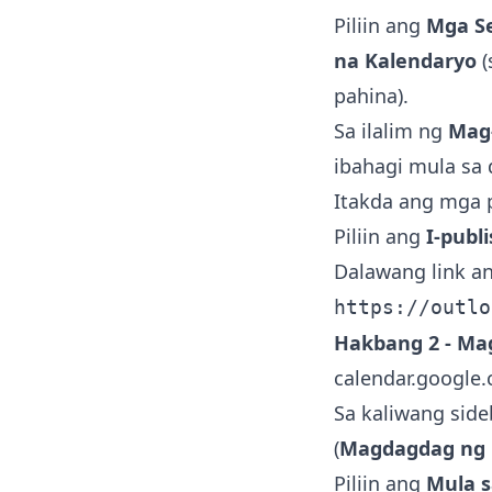
Piliin ang
Mga Se
na Kalendaryo
(
pahina).
Sa ilalim ng
Mag-
ibahagi mula sa
Itakda ang mga 
Piliin ang
I-publ
Dalawang link an
https://outlo
Hakbang 2 - Mag
calendar.google
Sa kaliwang side
(
Magdagdag ng 
Piliin ang
Mula 