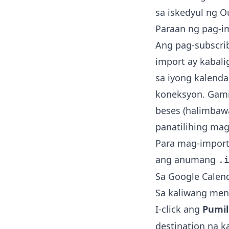
sa iskedyul ng Ou
Paraan ng pag-im
Ang pag-subscrib
import ay kabali
sa iyong kalenda
koneksyon. Gami
beses (halimbawa
panatilihing ma
Para mag-import 
ang anumang
.
Sa Google Calend
Sa kaliwang men
I-click ang
Pumil
destination na ka