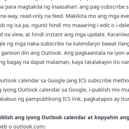
a para magtakda ng inaasahan: ang pag-subscribe
one-way, read-only na feed. Makikita mo ang mga eve
ob ng isa pa, ngunit hindi mo maaaring i-edit o i-del
 na view, at hindi instant ang mga update. Karaniw
le ng mga naka-subscribe na kalendaryo bawat ilan
 ganoon din ang Outlook. Ang pagkaantala na iyon 
g bagay na dapat malaman, kaya tatalakayin ito na
tlook calendar sa Google (ang ICS subscribe metho
g iyong Outlook calendar sa Google, i-publish mo m
akabuo ng pampublikong ICS link, pagkatapos ay itu
ublish ang iyong Outlook calendar at kopyahin ang 
web o outlook.com: