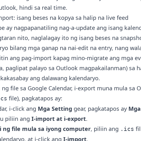
tlook, hindi sa real time.
port: isang beses na kopya sa halip na live feed
e ay nagpapanatiling nag-a-update ang isang kalen
gtaran nito, naglalagay ito ng isang beses na snaps
ryo bilang mga ganap na nai-edit na entry, nang wal
tin ang pag-import kapag mino-migrate ang mga ev
, paglipat palayo sa Outlook magpakailanman) sa h
gkakasabay ang dalawang kalendaryo.
ng file sa Google Calendar, i-export muna mula sa Ou
file), pagkatapos ay:
ics
ar, i-click ang
Mga Setting
gear, pagkatapos ay
Mga 
u piliin ang
I-import at i-export
.
i ng file mula sa iyong computer
, piliin ang
fi
.ics
lendaryo, at i-click ang
I-import
.