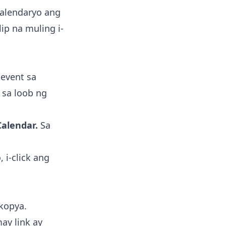
alendaryo ang
ip na muling i-
event sa
 sa loob ng
Calendar.
Sa
 i-click ang
 kopya.
ay link ay