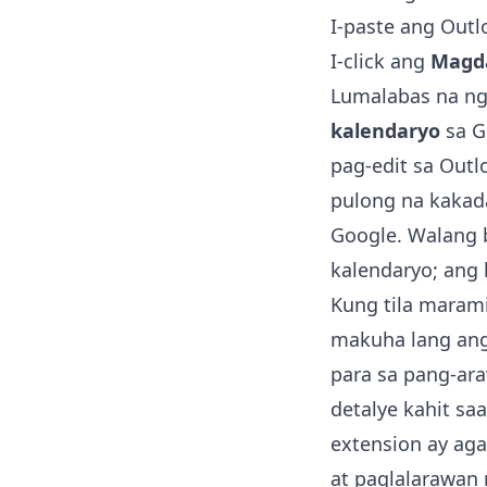
I-paste ang Outlo
I-click ang
Magda
Lumalabas na ng
kalendaryo
sa G
pag-edit sa Outl
pulong na kakad
Google. Walang 
kalendaryo; ang 
Kung tila maram
makuha lang ang
para sa pang-ara
detalye kahit saa
extension
ay aga
at paglalarawan