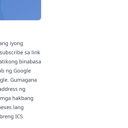
 ang iyong
ubscribe sa link
atikong binabasa
ob ng Google
oogle. Gumagana
 address ng
g mga hakbang
beses lang
ibreng ICS