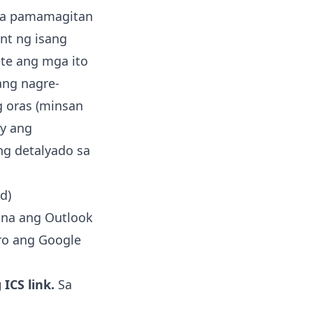
 sa pamamagitan
nt ng isang
ete ang mga ito
ang nagre-
g oras (minsan
ay ang
ng detalyado sa
d)
una ang Outlook
ro ang Google
ICS link.
Sa