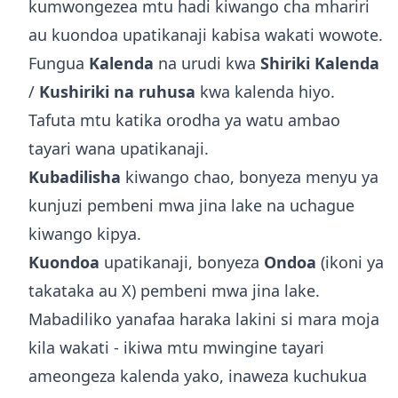
kumwongezea mtu hadi kiwango cha mhariri
au kuondoa upatikanaji kabisa wakati wowote.
Fungua
Kalenda
na urudi kwa
Shiriki Kalenda
/
Kushiriki na ruhusa
kwa kalenda hiyo.
Tafuta mtu katika orodha ya watu ambao
tayari wana upatikanaji.
Kubadilisha
kiwango chao, bonyeza menyu ya
kunjuzi pembeni mwa jina lake na uchague
kiwango kipya.
Kuondoa
upatikanaji, bonyeza
Ondoa
(ikoni ya
takataka au X) pembeni mwa jina lake.
Mabadiliko yanafaa haraka lakini si mara moja
kila wakati - ikiwa mtu mwingine tayari
ameongeza kalenda yako, inaweza kuchukua