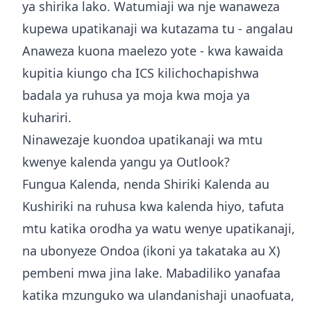
ya shirika lako. Watumiaji wa nje wanaweza
kupewa upatikanaji wa kutazama tu - angalau
Anaweza kuona maelezo yote - kwa kawaida
kupitia kiungo cha ICS kilichochapishwa
badala ya ruhusa ya moja kwa moja ya
kuhariri.
Ninawezaje kuondoa upatikanaji wa mtu
kwenye kalenda yangu ya Outlook?
Fungua Kalenda, nenda Shiriki Kalenda au
Kushiriki na ruhusa kwa kalenda hiyo, tafuta
mtu katika orodha ya watu wenye upatikanaji,
na ubonyeze Ondoa (ikoni ya takataka au X)
pembeni mwa jina lake. Mabadiliko yanafaa
katika mzunguko wa ulandanishaji unaofuata,