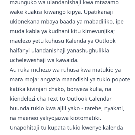
mzunguko wa ulandanishaji kwa mtazamo
wake kuakisi kiwango kipya. Upatikanaji
ukionekana mbaya baada ya mabadiliko, ipe
muda kabla ya kudhani kitu kimevunjika;
maelezo yetu kuhusu
Kalenda ya Outlook
haifanyi ulandanishaji
yanashughulikia
ucheleweshaji wa kawaida.
Au ruka mchezo wa ruhusa kwa matukio ya
mara moja: angazia maandishi ya tukio popote
katika kivinjari chako, bonyeza kulia, na
kiendelezi cha Text to Outlook Calendar
huunda tukio kwa ajili yako - tarehe, nyakati,
na maeneo yaliyojazwa kiotomatiki.
Unapohitaji tu kupata tukio kwenye kalenda