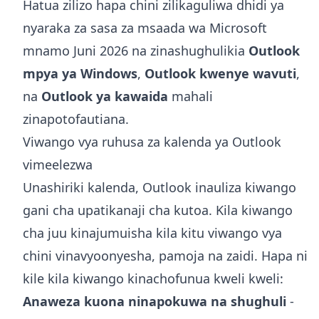
Hatua zilizo hapa chini zilikaguliwa dhidi ya
nyaraka za sasa za msaada wa Microsoft
mnamo Juni 2026 na zinashughulikia
Outlook
mpya ya Windows
,
Outlook kwenye wavuti
,
na
Outlook ya kawaida
mahali
zinapotofautiana.
Viwango vya ruhusa za kalenda ya Outlook
vimeelezwa
Unashiriki kalenda, Outlook inauliza kiwango
gani cha upatikanaji cha kutoa. Kila kiwango
cha juu kinajumuisha kila kitu viwango vya
chini vinavyoonyesha, pamoja na zaidi. Hapa ni
kile kila kiwango kinachofunua kweli kweli:
Anaweza kuona ninapokuwa na shughuli
-