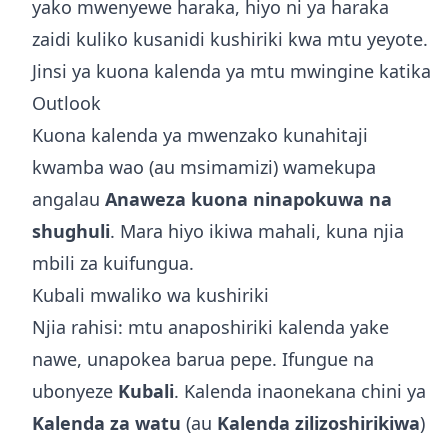
yako mwenyewe haraka, hiyo ni ya haraka
zaidi kuliko kusanidi kushiriki kwa mtu yeyote.
Jinsi ya kuona kalenda ya mtu mwingine katika
Outlook
Kuona kalenda ya mwenzako kunahitaji
kwamba wao (au msimamizi) wamekupa
angalau
Anaweza kuona ninapokuwa na
shughuli
. Mara hiyo ikiwa mahali, kuna njia
mbili za kuifungua.
Kubali mwaliko wa kushiriki
Njia rahisi: mtu anaposhiriki kalenda yake
nawe, unapokea barua pepe. Ifungue na
ubonyeze
Kubali
. Kalenda inaonekana chini ya
Kalenda za watu
(au
Kalenda zilizoshirikiwa
)