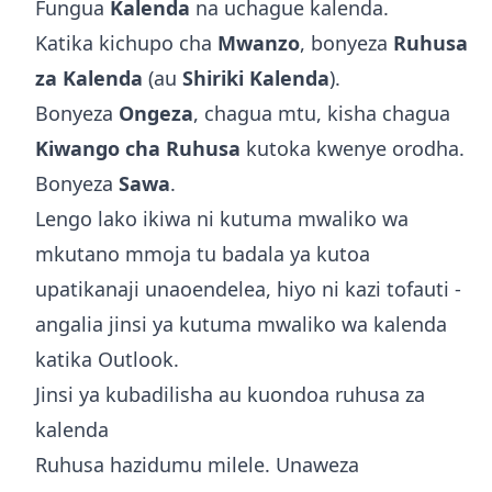
Fungua
Kalenda
na uchague kalenda.
Katika kichupo cha
Mwanzo
, bonyeza
Ruhusa
za Kalenda
(au
Shiriki Kalenda
).
Bonyeza
Ongeza
, chagua mtu, kisha chagua
Kiwango cha Ruhusa
kutoka kwenye orodha.
Bonyeza
Sawa
.
Lengo lako ikiwa ni kutuma mwaliko wa
mkutano mmoja tu badala ya kutoa
upatikanaji unaoendelea, hiyo ni kazi tofauti -
angalia
jinsi ya kutuma mwaliko wa kalenda
katika Outlook
.
Jinsi ya kubadilisha au kuondoa ruhusa za
kalenda
Ruhusa hazidumu milele. Unaweza