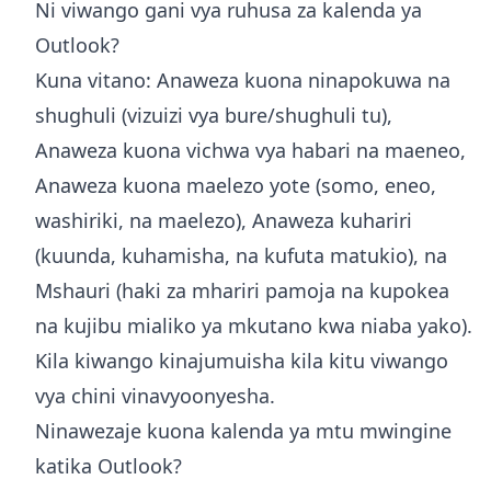
Ni viwango gani vya ruhusa za kalenda ya
Outlook?
Kuna vitano: Anaweza kuona ninapokuwa na
shughuli (vizuizi vya bure/shughuli tu),
Anaweza kuona vichwa vya habari na maeneo,
Anaweza kuona maelezo yote (somo, eneo,
washiriki, na maelezo), Anaweza kuhariri
(kuunda, kuhamisha, na kufuta matukio), na
Mshauri (haki za mhariri pamoja na kupokea
na kujibu mialiko ya mkutano kwa niaba yako).
Kila kiwango kinajumuisha kila kitu viwango
vya chini vinavyoonyesha.
Ninawezaje kuona kalenda ya mtu mwingine
katika Outlook?