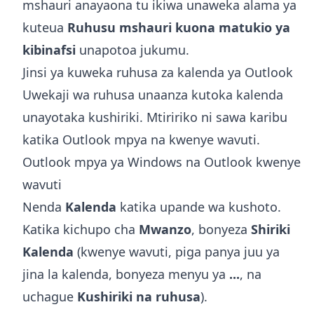
mshauri anayaona tu ikiwa unaweka alama ya
kuteua
Ruhusu mshauri kuona matukio ya
kibinafsi
unapotoa jukumu.
Jinsi ya kuweka ruhusa za kalenda ya Outlook
Uwekaji wa ruhusa unaanza kutoka kalenda
unayotaka kushiriki. Mtiririko ni sawa karibu
katika Outlook mpya na kwenye wavuti.
Outlook mpya ya Windows na Outlook kwenye
wavuti
Nenda
Kalenda
katika upande wa kushoto.
Katika kichupo cha
Mwanzo
, bonyeza
Shiriki
Kalenda
(kwenye wavuti, piga panya juu ya
jina la kalenda, bonyeza menyu ya
...
, na
uchague
Kushiriki na ruhusa
).