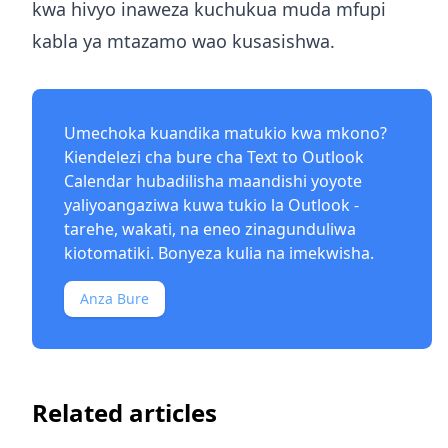
kwa hivyo inaweza kuchukua muda mfupi
kabla ya mtazamo wao kusasishwa.
Umechoka kuandika matukio kwa mkono?
Kiendelezi cha bure cha
Text to Outlook
Calendar
hubadilisha maandishi yoyote
yaliyoangaziwa kuwa tukio la Outlook -
tarehe, wakati, na eneo zinagunduliwa
kiotomatiki. Bonyeza kulia na imekwisha.
Anza Bure
Related articles