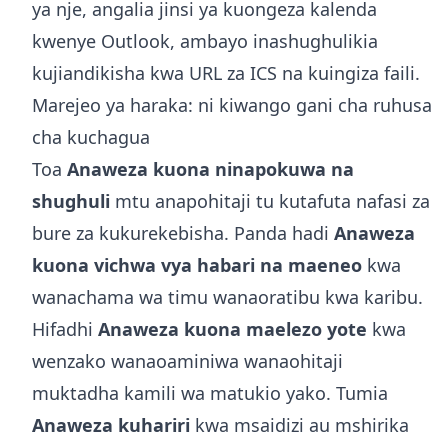
ya nje, angalia
jinsi ya kuongeza kalenda
kwenye Outlook
, ambayo inashughulikia
kujiandikisha kwa URL za ICS na kuingiza faili.
Marejeo ya haraka: ni kiwango gani cha ruhusa
cha kuchagua
Toa
Anaweza kuona ninapokuwa na
shughuli
mtu anapohitaji tu kutafuta nafasi za
bure za kukurekebisha. Panda hadi
Anaweza
kuona vichwa vya habari na maeneo
kwa
wanachama wa timu wanaoratibu kwa karibu.
Hifadhi
Anaweza kuona maelezo yote
kwa
wenzako wanaoaminiwa wanaohitaji
muktadha kamili wa matukio yako. Tumia
Anaweza kuhariri
kwa msaidizi au mshirika