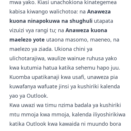
mwa yako. Kiasi unachokiona kinategemea
kabisa kiwango walichotoa: na
Anaweza
kuona ninapokuwa na shughuli
utapata
vizuizi vya rangi tu; na
Anaweza kuona
maelezo yote
utaona masomo, maeneo, na
maelezo ya ziada. Ukiona chini ya
ulichotarajiwa, waulize wainue ruhusa yako
kwa kutumia hatua katika sehemu hapo juu.
Kuomba upatikanaji kwa usafi, unaweza pia
kuwafanya wafuate
jinsi ya kushiriki kalenda
yao ya Outlook
.
Kwa uwazi wa timu nzima badala ya kushiriki
mtu mmoja kwa mmoja,
kalenda iliyoshirikiwa
katika Outlook
kwa kawaida ni muundo bora