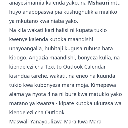
anayesimamia kalenda yako, na
Mshauri
mtu
huyo anapopaswa pia kushughulikia mialiko
ya mkutano kwa niaba yako.
Na kila wakati kazi halisi ni kupata tukio
kwenye kalenda kutoka maandishi
unayoangalia, huhitaji kugusa ruhusa hata
kidogo. Angazia maandishi, bonyeza kulia, na
kiendelezi cha Text to Outlook Calendar
kisindua tarehe, wakati, na eneo na kuunda
tukio kwa kubonyeza mara moja. Kimepewa
alama ya nyota 4 na ni bure kwa matukio yako
matano ya kwanza - kipate kutoka
ukurasa wa
kiendelezi cha Outlook
.
Maswali Yanayoulizwa Mara Kwa Mara