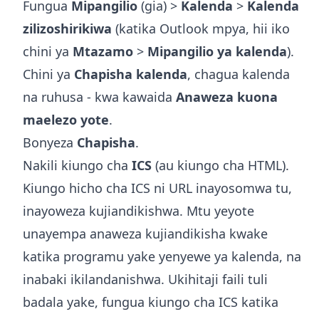
Fungua
Mipangilio
(gia) >
Kalenda
>
Kalenda
zilizoshirikiwa
(katika Outlook mpya, hii iko
chini ya
Mtazamo
>
Mipangilio ya kalenda
).
Chini ya
Chapisha kalenda
, chagua kalenda
na ruhusa - kwa kawaida
Anaweza kuona
maelezo yote
.
Bonyeza
Chapisha
.
Nakili kiungo cha
ICS
(au kiungo cha HTML).
Kiungo hicho cha ICS ni URL inayosomwa tu,
inayoweza kujiandikishwa. Mtu yeyote
unayempa anaweza kujiandikisha kwake
katika programu yake yenyewe ya kalenda, na
inabaki ikilandanishwa. Ukihitaji faili tuli
badala yake, fungua kiungo cha ICS katika