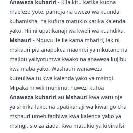
Anaweza kuhariri
- Kila kitu katika kuona
maelezo yote, pamoja na uwezo wa kuunda,
kuhamisha, na kufuta matukio katika kalenda
yako. Hii ni upatikanaji wa kweli wa kuandika.
Mshauri
- Nguvu ile ile kama mhariri, lakini
mshauri pia anapokea maombi ya mkutano na
majibu yaliyotumwa kwako na anaweza kujibu
kwa niaba yako. Washauri wanaweza
kuteuliwa tu kwa kalenda yako ya msingi.
Mipaka miwili muhimu: huwezi kutoa
Anaweza kuhariri
au
Mshauri
kwa watu nje
ya shirika lako, na upatikanaji wa kiwango cha
mshauri umehifadhiwa kwa kalenda yako ya
msingi, sio za ziada. Kwa matukio ya kibinafsi,