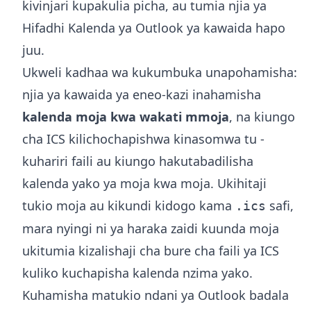
kivinjari kupakulia picha, au tumia njia ya
Hifadhi Kalenda ya Outlook ya kawaida hapo
juu.
Ukweli kadhaa wa kukumbuka unapohamisha:
njia ya kawaida ya eneo-kazi inahamisha
kalenda moja kwa wakati mmoja
, na kiungo
cha ICS kilichochapishwa kinasomwa tu -
kuhariri faili au kiungo hakutabadilisha
kalenda yako ya moja kwa moja. Ukihitaji
tukio moja au kikundi kidogo kama
safi,
.ics
mara nyingi ni ya haraka zaidi kuunda moja
ukitumia
kizalishaji cha bure cha faili ya ICS
kuliko kuchapisha kalenda nzima yako.
Kuhamisha matukio ndani ya Outlook badala