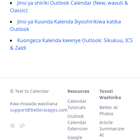
Jinsi ya shiriki Outlook Calendar (New, wavuti &
Classic)
Jinsi ya Kuunda Kalenda Iliyoshirikiwa katika
Outlook
Kuongeza Kalenda kwenye Outlook: Sikukuu, ICS
& Zaidi
© Text to Calendar
Resources
Tovuti
Washirika
Calendar
Kwa msaada wasiliana
Tutorials
Better AI
support@betteraiapps.com
Photos
Outlook
Calendar
Article
Extension
Summarizer
AI
Google