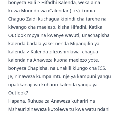
bonyeza Faili > Hifadhi Kalenda, weka aina
kuwa Muundo wa iCalendar (.ics), tumia
Chaguo Zaidi kuchagua kipindi cha tarehe na
kiwango cha maelezo, kisha Hifadhi. Katika
Outlook mpya na kwenye wavuti, unachapisha
kalenda badala yake: nenda Mipangilio ya
kalenda > Kalenda zilizoshirikiwa, chagua
kalenda na Anaweza kuona maelezo yote,
bonyeza Chapisha, na unakili kiungo cha ICS.
Je, ninaweza kumpa mtu nje ya kampuni yangu
upatikanaji wa kuhariri kalenda yangu ya
Outlook?
Hapana. Ruhusa za Anaweza kuhariri na
Mshauri zinaweza kutolewa tu kwa watu ndani