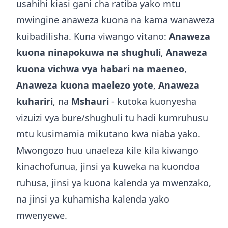
usahihi kiasi gani cha ratiba yako mtu
mwingine anaweza kuona na kama wanaweza
kuibadilisha. Kuna viwango vitano:
Anaweza
kuona ninapokuwa na shughuli
,
Anaweza
kuona vichwa vya habari na maeneo
,
Anaweza kuona maelezo yote
,
Anaweza
kuhariri
, na
Mshauri
- kutoka kuonyesha
vizuizi vya bure/shughuli tu hadi kumruhusu
mtu kusimamia mikutano kwa niaba yako.
Mwongozo huu unaeleza kile kila kiwango
kinachofunua, jinsi ya kuweka na kuondoa
ruhusa, jinsi ya kuona kalenda ya mwenzako,
na jinsi ya kuhamisha kalenda yako
mwenyewe.