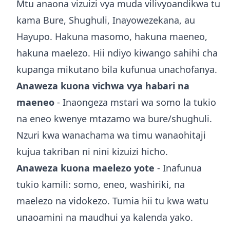
Mtu anaona vizuizi vya muda vilivyoandikwa tu
kama Bure, Shughuli, Inayowezekana, au
Hayupo. Hakuna masomo, hakuna maeneo,
hakuna maelezo. Hii ndiyo kiwango sahihi cha
kupanga mikutano bila kufunua unachofanya.
Anaweza kuona vichwa vya habari na
maeneo
- Inaongeza mstari wa somo la tukio
na eneo kwenye mtazamo wa bure/shughuli.
Nzuri kwa wanachama wa timu wanaohitaji
kujua takriban ni nini kizuizi hicho.
Anaweza kuona maelezo yote
- Inafunua
tukio kamili: somo, eneo, washiriki, na
maelezo na vidokezo. Tumia hii tu kwa watu
unaoamini na maudhui ya kalenda yako.