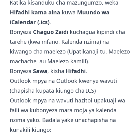
Katika kisanduku cha mazungumzo, weka
Hifadhi kama aina
kuwa
Muundo wa
iCalendar (.ics)
.
Bonyeza
Chaguo Zaidi
kuchagua kipindi cha
tarehe (kwa mfano, Kalenda nzima) na
kiwango cha maelezo (Upatikanaji tu, Maelezo
machache, au Maelezo kamili).
Bonyeza
Sawa
, kisha
Hifadhi
.
Outlook mpya na Outlook kwenye wavuti
(chapisha kupata kiungo cha ICS)
Outlook mpya na wavuti hazitoi upakuaji wa
faili wa kubonyeza mara moja ya kalenda
nzima yako. Badala yake unachapisha na
kunakili kiungo: