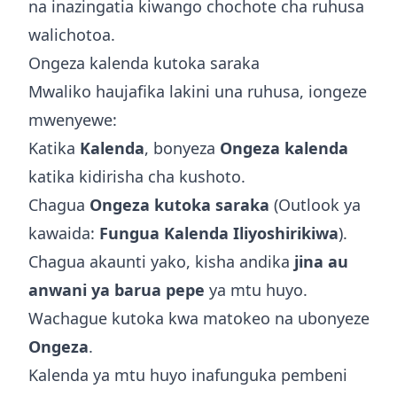
na inazingatia kiwango chochote cha ruhusa
walichotoa.
Ongeza kalenda kutoka saraka
Mwaliko haujafika lakini una ruhusa, iongeze
mwenyewe:
Katika
Kalenda
, bonyeza
Ongeza kalenda
katika kidirisha cha kushoto.
Chagua
Ongeza kutoka saraka
(Outlook ya
kawaida:
Fungua Kalenda Iliyoshirikiwa
).
Chagua akaunti yako, kisha andika
jina au
anwani ya barua pepe
ya mtu huyo.
Wachague kutoka kwa matokeo na ubonyeze
Ongeza
.
Kalenda ya mtu huyo inafunguka pembeni