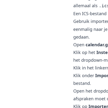
allemaal als
.ic
Een ICS-bestand
Gebruik importe
eenmalig naar j
gedaan.
Open
calendar.
Klik op het
Inste
het dropdown-m
Klik in het link
Klik onder
Impor
bestand.
Open het drop
afspraken moet o
Klik op
Importe