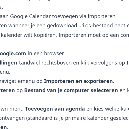
.
s
 aan Google Calendar toevoegen via importeren
ren wanneer je een gedownload
-bestand hebt 
.ics
e kalender wilt kopiëren. Importeren moet op een c
google.com
in een browser.
llingen
-tandwiel rechtsboven en klik vervolgens op
I
enu.
ernavigatiemenu op
Importeren en exporteren
.
teren
op
Bestand van je computer selecteren
en k
down-menu
Toevoegen aan agenda
en kies welke kal
ntvangen (standaard is je primaire kalender geselec
ren
.