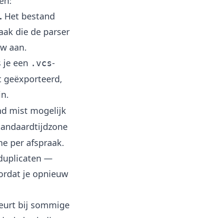
en:
.
Het bestand
ak die de parser
uw aan.
s je een
-
.vcs
t geëxporteerd,
in.
nd mist mogelijk
tandaardtijdzone
e per afspraak.
duplicaten —
oordat je opnieuw
eurt bij sommige