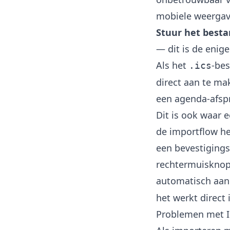
mobiele weergav
Stuur het besta
— dit is de enig
Als het
-bes
.ics
direct aan te ma
een agenda-afsp
Dit is ook waar 
de importflow h
een bevestiging
rechtermuisknop
automatisch aan 
het werkt direct 
Problemen met I