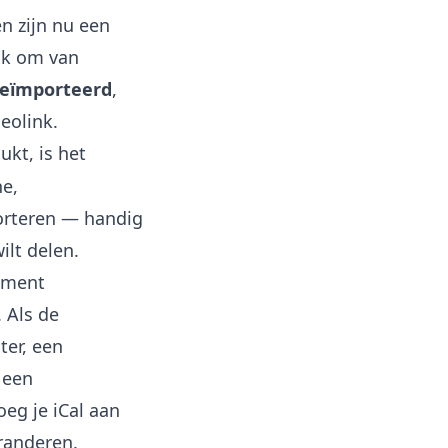
n zijn nu een
jk om van
geïmporteerd
,
eolink.
kt, is het
e,
orteren — handig
ilt delen.
ement
 Als de
ter, een
 een
eg je iCal aan
randeren.