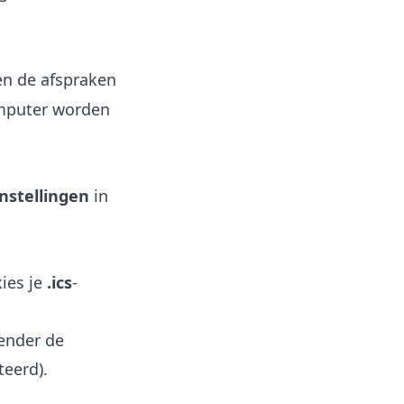
en de afspraken
omputer worden
nstellingen
in
ies je
.ics
-
ender de
teerd).