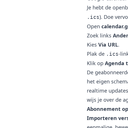
Je hebt de open
). Doe verv
.ics
Open
calendar.
Zoek links
Ander
Kies
Via URL
.
Plak de
-lin
.ics
Klik op
Agenda 
De geabonneerde
het eigen schem
realtime updates
wijs je over de 
Abonnement op
Importeren ver
eenmalige, bewer