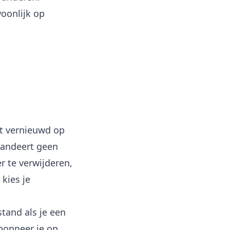
woonlijk op
t vernieuwd op
randeert geen
 te verwijderen,
kies je
tand als je een
abonneer je op