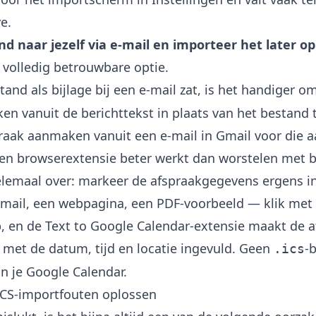
e.
nd naar jezelf via e-mail en importeer het later 
e volledig betrouwbare optie.
tand als bijlage bij een e-mail zat, is het handiger o
ken vanuit de berichttekst in plaats van het bestand 
raak aanmaken vanuit een e-mail in Gmail
voor die a
een browserextensie beter werkt dan worstelen met b
elemaal over: markeer de afspraakgegevens ergens i
smail, een webpagina, een PDF-voorbeeld — klik met
, en de
Text to Google Calendar-extensie
maakt de a
met de datum, tijd en locatie ingevuld. Geen
-
.ics
in je Google Calendar.
CS-importfouten oplossen