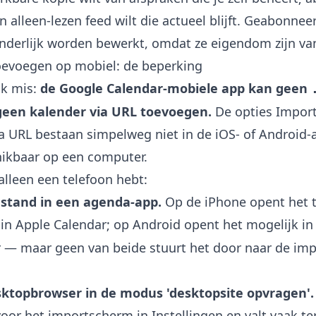
n alleen-lezen feed wilt die actueel blijft. Geabonne
nderlijk worden bewerkt, omdat ze eigendom zijn va
oevoegen op mobiel: de beperking
ak mis:
de Google Calendar-mobiele app kan geen
geen kalender via URL toevoegen.
De opties Impor
a URL bestaan simpelweg niet in de iOS- of Android-
hikbaar op een computer.
lleen een telefoon hebt:
estand in een agenda-app.
Op de iPhone opent het 
t in Apple Calendar; op Android opent het mogelijk in
 — maar geen van beide stuurt het door naar de imp
ktopbrowser in de modus 'desktopsite opvragen'.
or het importscherm in Instellingen en valt vaak te