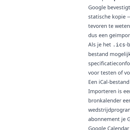
Google bevestigt
statische kopie
tevoren te wete
dus een geïmport
Als je het
-
.ics
bestand mogelij
specificatieconf
voor testen of v
Een iCal-bestan
Importeren is e
bronkalender een
wedstrijdprogra
abonnement je G
Google Calendar