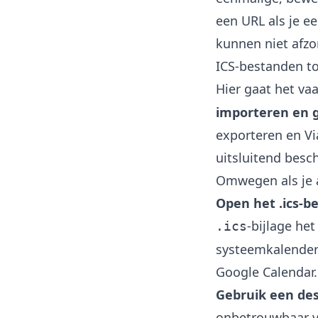
een URL als je ee
kunnen niet afzo
ICS-bestanden t
Hier gaat het va
importeren en 
exporteren en Vi
uitsluitend besc
Omwegen als je a
Open het .ics-b
-bijlage he
.ics
systeemkalender
Google Calendar.
Gebruik een des
onbetrouwbaar vo