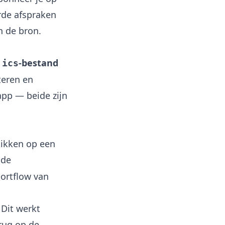
erde afspraken
n de bron.
-bestand
.ics
teren en
app — beide zijn
tikken op een
 de
ortflow van
Dit werkt
rug op de