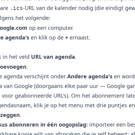
bare
-URL van de kalender nodig (die eindigt ge
.ics
olgens het volgende:
google.com
op een computer.
e agenda's
en klik op de
+
ernaast.
k in het veld
URL van agenda
.
toevoegen
.
 agenda verschijnt onder
Andere agenda's
en word
a van Google (doorgaans elke paar uur — Google ga
 voor geabonneerde URL's). Om het abonnement later
agendasnaam, klik je op het menu met drie puntjes en 
zeggen
.
sus abonneren in één oogopslag:
importeer een bes
kbare kopie wilt van afspraken die je zelf beheert; 