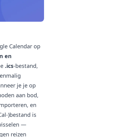
gle Calendar op
n en
 je
.ics
-bestand,
eenmalig
nneer je je op
thoden aan bod,
importeren, en
al-)bestand is
wisselen —
gen reizen