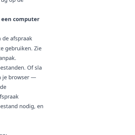
op een computer
m de afspraak
te gebruiken. Zie
anpak.
estanden. Of sla
n je browser —
 de
fspraak
bestand nodig, en