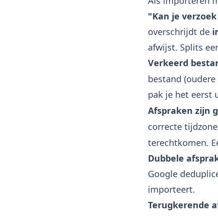
Als importeren mi
"Kan je verzoek
overschrijdt de
i
afwijst. Splits 
Verkeerd besta
bestand (oudere 
pak je het eerst 
Afspraken zijn 
correcte tijdzone
terechtkomen. Ee
Dubbele afspra
Google deduplice
importeert.
Terugkerende a