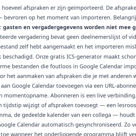
 hoeveel afspraken er zijn geïmporteerd. De afsprake
 — bevroren op het moment van importeren. Belangri
n:
gasten en vergadergegevens worden niet mee 
eerde vergadering bevat geen deelnemerslijst of vid
bestand zelf hebt aangemaakt en het importeren mislu
k beschadigd. Onze gratis
ICS-generator
maakt schon
orme bestanden die foutloos in Google Calendar imp
oor het aanmaken van afspraken die je met anderen w
d aan Google Calendar toevoegen via een URL-abonn
en momentopname. Abonneren is een live verbinding.
 tijdstip wijzigt of afspraken toevoegt — een lesroos
mma, de gedeelde kalender van een collega — houdt
oogle Calendar automatisch gesynchroniseerd. Zo vo
 toe wanneer het onderliggende programma blijft ve