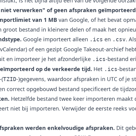
slukt, is het bijna altijd een van de volgende oorzak
 niet verwerken" of geen afspraken geïmporteerd
mportlimiet van 1 MB
van Google, of het bevat opma
een groot bestand in kleinere delen of maak het opnie
ndstype.
Google importeert alleen
en
. Al
.ics
.csv
vCalendar) of een gezipt Google Takeout-archief heb
uit en importeer je het afzonderlijke
-bestand er
.ics
geïmporteerd op de verkeerde tijd.
Het
-besta
.ics
-(
-)gegevens, waardoor afspraken in UTC of je s
TZID
n correct opgebouwd bestand specificeert de tijdzon
ken.
Hetzelfde bestand twee keer importeren maakt 
ert niet bij importeren. Verwijder de eerste reeks v
fspraken werden enkelvoudige afspraken.
Dit geb