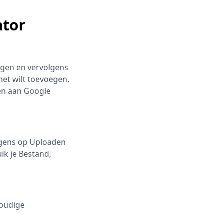
ator
ingen en vervolgens
het wilt toevoegen,
en aan Google
lgens op Uploaden
ik je Bestand,
voudige