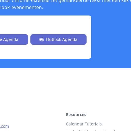
endar Chrome-extensie zet gemarkeerde tekst met één klik
tlook-evenementen.
stalleren
e Agenda
Outlook Agenda
Resources
Calendar Tutorials
s.com