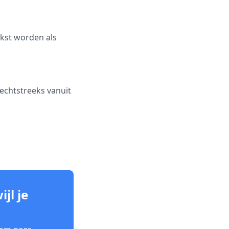
ekst worden als
rechtstreeks vanuit
jl je