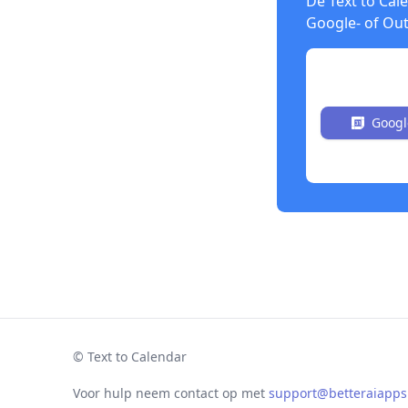
De Text to Cal
Google- of Ou
Nu gratis in
Googl
© Text to Calendar
Voor hulp neem contact op met
support@betteraiapp