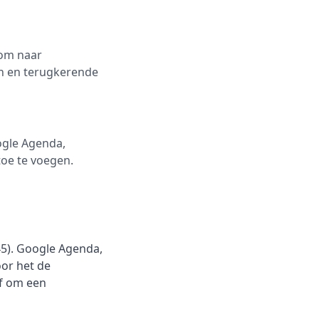
 om naar
n en terugkerende
ogle Agenda,
toe te voegen.
45). Google Agenda,
or het de
of om een