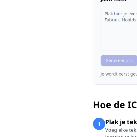
Genereer .ics
Je wordt eerst ge
Hoe de I
Plak je te
1
Voeg elke tek