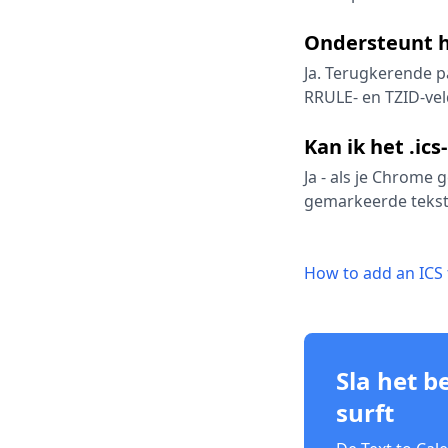
Ondersteunt h
Ja. Terugkerende pa
RRULE- en TZID-vel
Kan ik het .ic
Ja - als je Chrome
gemarkeerde tekst 
How to add an ICS 
Sla het b
surft