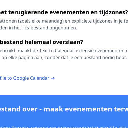
et terugkerende evenementen en tijdzones?
tronen (zoals elke maandag) en expliciete tijdzones in je t
den in het .ics-bestand opgenomen.
s-bestand helemaal overslaan?
 gebruikt, maakt de Text to Calendar-extensie evenementen 
op elke pagina aan, zonder dat je een bestand nodig hebt.
file to Google Calendar →
estand over - maak evenementen terwi