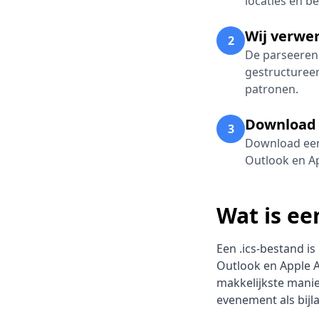
locaties en be
Wij verwe
2
De parseereng
gestructuree
patronen.
Download o
3
Download een
Outlook en Ap
Wat is ee
Een .ics-bestand i
Outlook en Apple 
makkelijkste mani
evenement als bijl