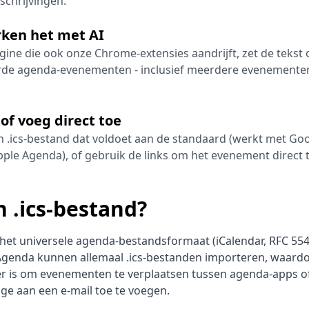
schrijvingen.
rken het met AI
ine die ook onze Chrome-extensies aandrijft, zet de tekst
rde agenda-evenementen - inclusief meerdere evenemente
f voeg direct toe
 .ics-bestand dat voldoet aan de standaard (werkt met Go
ple Agenda), of gebruik de links om het evenement direct 
n .ics-bestand?
s het universele agenda-bestandsformaat (iCalendar, RFC 55
Agenda kunnen allemaal .ics-bestanden importeren, waardo
er is om evenementen te verplaatsen tussen agenda-apps 
age aan een e-mail toe te voegen.