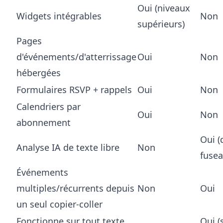
Oui (niveaux
Widgets intégrables
Non
supérieurs)
Pages
d'événements/d'atterrissage
Oui
Non
hébergées
Formulaires RSVP + rappels
Oui
Non
Calendriers par
Oui
Non
abonnement
Oui (
Analyse IA de texte libre
Non
fusea
Événements
multiples/récurrents depuis
Non
Oui
un seul copier-coller
Fonctionne sur tout texte
Oui (