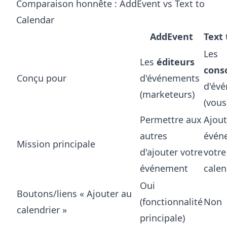
Comparaison honnête : AddEvent vs Text to
Calendar
AddEvent
Text 
Les
Les
éditeurs
cons
Conçu pour
d'événements
d'év
(marketeurs)
(vous
Permettre aux
Ajout
autres
évén
Mission principale
d'ajouter votre
votre
événement
calen
Oui
Boutons/liens « Ajouter au
(fonctionnalité
Non
calendrier »
principale)