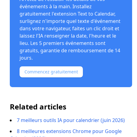
événements à la main. Installez
gratuitement l'
extension Text to Calendar
,
surlignez n'importe quel texte d'événement
dans votre navigateur, faites un clic droit et
laissez l'IA renseigner la date, l'heure et le
lieu. Les 5 premiers événements sont
gratuits, garantie de remboursement de 14
jours.
Commencez gratuitement
Related articles
7 meilleurs outils IA pour calendrier (juin 2026)
8 meilleures extensions Chrome pour Google