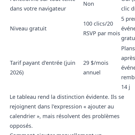
Non
dans votre navigateur
clic d
5 pre
100 clics/20
Niveau gratuit
évén
RSVP par mois
gratu
Plans
après
Tarif payant d'entrée (juin
29 $/mois
évén
2026)
annuel
remb
14 j
Le tableau rend la distinction évidente. Ils se
rejoignent dans l'expression « ajouter au
calendrier », mais résolvent des problèmes
opposés.