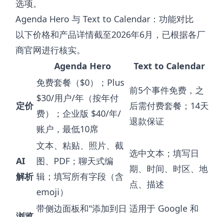
选项。
Agenda Hero 与 Text to Calendar：功能对比
以下价格和产品详情截至2026年6月，已根据各厂
商官网进行核实。
Agenda Hero
Text to Calendar
免费套餐（$0）；Plus
前5个事件免费，之
$30/用户/年（按年付
定价
后需付费套餐；14天
费）；企业版 $40/年/
退款保证
账户，最低10席
文本、粘贴、照片、截
选中文本；填写日
AI
图、PDF；聊天式编
期、时间、时区、地
解析
辑；填写所有字段（含
点、描述
emoji）
带侧边面板和"添加到日
适用于 Google 和
浏览