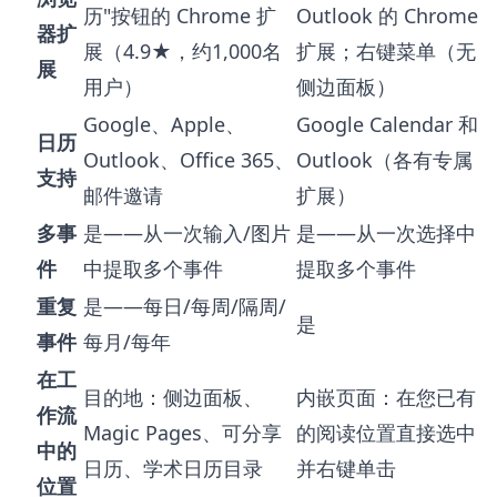
历"按钮的 Chrome 扩
Outlook 的 Chrome
器扩
展（4.9★，约1,000名
扩展；右键菜单（无
展
用户）
侧边面板）
Google、Apple、
Google Calendar 和
日历
Outlook、Office 365、
Outlook（各有专属
支持
邮件邀请
扩展）
多事
是——从一次输入/图片
是——从一次选择中
件
中提取多个事件
提取多个事件
重复
是——每日/每周/隔周/
是
事件
每月/每年
在工
目的地：侧边面板、
内嵌页面：在您已有
作流
Magic Pages、可分享
的阅读位置直接选中
中的
日历、学术日历目录
并右键单击
位置