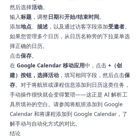
然后选择
活动
。
输入
标题
，调整
日期
和
开始/结束时间
。
添加
地点
、
描述
，以及通过访客字段添加
受邀者
。
如果您管理多个日历，从日历名称旁的下拉菜单选
择正确的日历。
点击
保存
。
在
Google Calendar 移动应用
中，点击
+（创
建）
按钮，选择
活动
，填写相同字段，然后点击
保
存
。对于将航班或课程信息添加到日历这类任务，
手动操作很快就会变得繁琐——这正是 AI 解析工
具所填补的空白。请参阅
将航班添加到 Google
Calendar
和
将课程添加到 Google Calendar
，了
解手动与自动化方式的对比。
结论