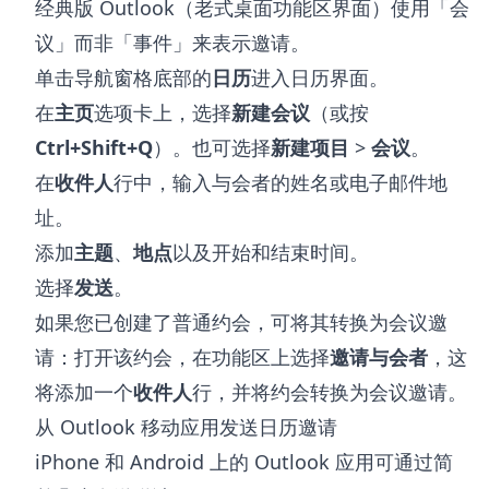
经典版 Outlook（老式桌面功能区界面）使用「会
议」而非「事件」来表示邀请。
单击导航窗格底部的
日历
进入日历界面。
在
主页
选项卡上，选择
新建会议
（或按
Ctrl+Shift+Q
）。也可选择
新建项目
>
会议
。
在
收件人
行中，输入与会者的姓名或电子邮件地
址。
添加
主题
、
地点
以及开始和结束时间。
选择
发送
。
如果您已创建了普通约会，可将其转换为会议邀
请：打开该约会，在功能区上选择
邀请与会者
，这
将添加一个
收件人
行，并将约会转换为会议邀请。
从 Outlook 移动应用发送日历邀请
iPhone 和 Android 上的 Outlook 应用可通过简