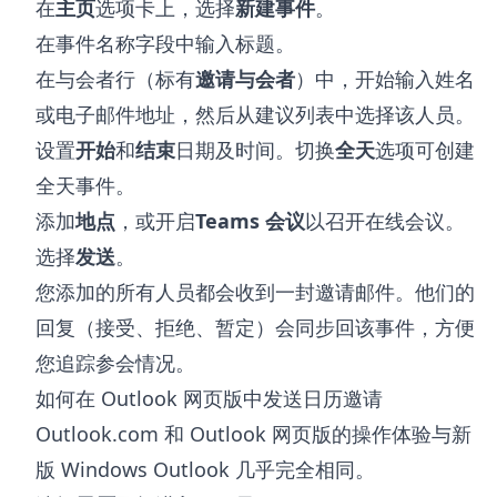
在
主页
选项卡上，选择
新建事件
。
在事件名称字段中输入标题。
在与会者行（标有
邀请与会者
）中，开始输入姓名
或电子邮件地址，然后从建议列表中选择该人员。
设置
开始
和
结束
日期及时间。切换
全天
选项可创建
全天事件。
添加
地点
，或开启
Teams 会议
以召开在线会议。
选择
发送
。
您添加的所有人员都会收到一封邀请邮件。他们的
回复（接受、拒绝、暂定）会同步回该事件，方便
您追踪参会情况。
如何在 Outlook 网页版中发送日历邀请
Outlook.com 和 Outlook 网页版的操作体验与新
版 Windows Outlook 几乎完全相同。