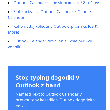
Outlook Calendar se ne sinhronizira? 8 rešitev
Sinhronizacija Outlook Calendar z Google
Calendar
Kako dodaj koledar v Outlook (prazniki, ICS &
More)
Outlook Calendar dovoljenja Explained (2026
vodnik)
Stop typing dogodki v
Outlook z hand
Namesti Text to Outlook Calendar v
pretvoriteny besedilo v Outlook dogodek v
en klik.