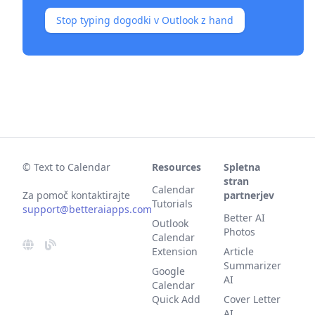
Stop typing dogodki v Outlook z hand
© Text to Calendar
Resources
Spletna
stran
Calendar
Za pomoč kontaktirajte
partnerjev
Tutorials
support@betteraiapps.com
Better AI
Outlook
Photos
Calendar
Extension
Article
Summarizer
Google
AI
Calendar
Quick Add
Cover Letter
AI