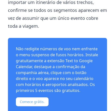
importar um itinerário de vários trechos,
confirme se todos os segmentos aparecem em
vez de assumir que um único evento cobre
toda a viagem.
Não redigite números de voo nem enfrente
o menu suspenso de fusos horários. Instale
gratuitamente a
extensão Text to Google
Calendar
, destaque a confirmação da
companhia aérea, clique com o botão
direito e o voo aparece no seu calendário
com horários e aeroportos analisados. Os
primeiros 5 eventos são gratuitos.
Comece grátis.