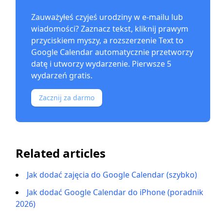
Zauważyłeś czyjeś urodziny w e-mailu lub
wiadomości? Zaznacz tekst, kliknij prawym
przyciskiem myszy, a rozszerzenie
Text to
Google Calendar
automatycznie przetworzy
datę i utworzy wydarzenie. Pierwsze 5
wydarzeń gratis.
Zacznij za darmo
Related articles
Jak dodać zajęcia do Google Calendar (szybko)
Jak dodać Google Calendar do iPhone (poradnik
2026)