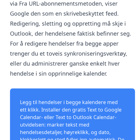
via Fra URL-abonnementsmetoden, viser
Google den som en skrivebeskyttet feed.
Redigering, sletting og oppretting må skje i
Outlook, der hendelsene faktisk befinner seg.
For å redigere hendelser fra begge apper
trenger du et toveis synkroniseringsverktøy,
eller du administrerer ganske enkelt hver
hendelse i sin opprinnelige kalender.
Legg til hendelser i begge kalendere med
ett klikk. Installer den gratis
Text to Google
Calendar
- eller
Text to Outlook Calendar
-
utvidelsen: marker tekst med
hendelsesdetaljer, høyreklikk, og dato,
klokkeslett og sted fylles inn automatisk. De