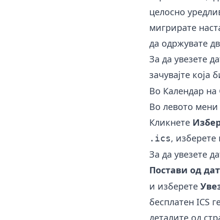
целосно уредлив
мигрирате наста
да одржувате дв
За да увезете д
зачувајте која 
Во Календар на
Во левото мени
Кликнете
Избер
, изберете
.ics
За да увезете д
Постави од да
и изберете
Уве
бесплатен
ICS г
деталите од стр