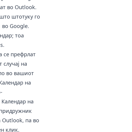
ат во Outlook.
 што штотуку го
 во Google.
ндар; тоа
s.
а се префрлат
 случај на
ило во вашиот
 Календар на
-
о Календар на
а придружник
 Outlook, па во
ен клик.