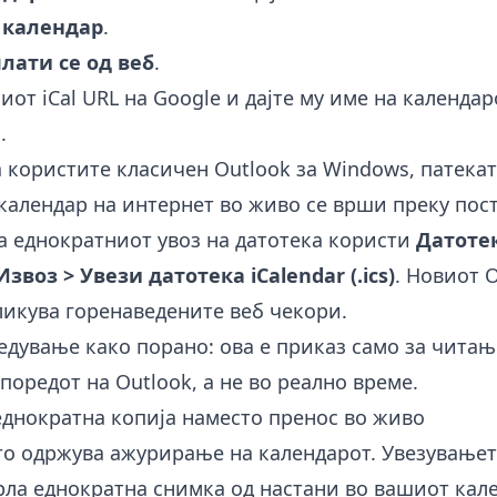
 календар
.
лати се од веб
.
ниот iCal URL на Google и дајте му име на календар
и
.
 користите класичен Outlook за Windows, патекат
календар на интернет во живо се врши преку пос
ка еднократниот увоз на датотека користи
Датотек
звоз > Увези датотека iCalendar (.ics)
. Новиот O
ликува горенаведените веб чекори.
едување како порано: ова е приказ само за читањ
поредот на Outlook, а не во реално време.
еднократна копија наместо пренос во живо
о одржува ажурирање на календарот. Увезувањет
рла еднократна снимка од настани во вашиот кал