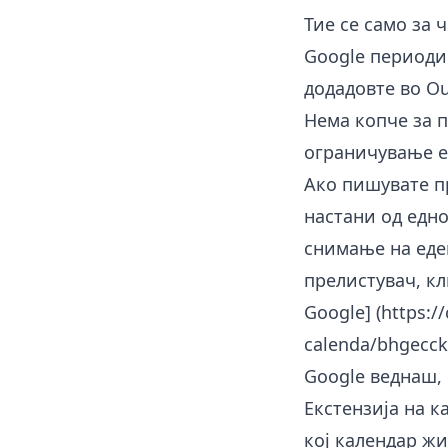
Тие се само за 
Google периодич
додадовте во Ou
Нема копче за 
ограничување е 
Ако пишувате пр
настани од едно
снимање на еден
прелистувач, кл
Google] (
https:/
calenda/bhgecck
Google веднаш, 
Екстензија на к
кој календар жи