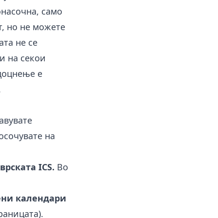
онасочна, само
т, но не можете
ата не се
и на секои
 доцнење е
.
јавувате
посочувате на
врската ICS.
Во
ени календари
раницата).