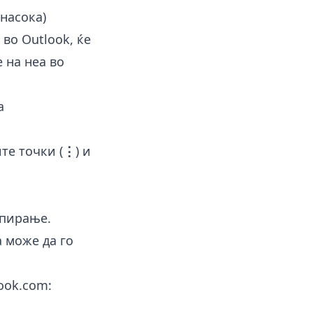
 насока)
 во Outlook, ќе
е на неа во
а
те точки (
⋮
) и
опирање.
а може да го
ook.com: