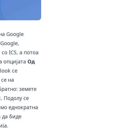
на Google
 Google,
 со ICS, а потоа
ја опцијата
Од
look се
 се на
братно: земете
k. Подолу се
само еднократна
а да биде
ија.