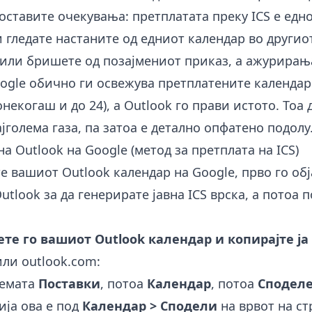
оставите очекувања: претплатата преку ICS е едн
и гледате настаните од едниот календар во другио
 или бришете од позајмениот приказ, а ажурирањ
ogle обично ги освежува претплатените календар
онекогаш и до 24), а Outlook го прави истото. Тоа
јголема газа, па затоа е детално опфатено подолу
на Outlook на Google (метод за претплата на ICS)
те вашиот Outlook календар на Google, прво го об
utlook за да генерирате јавна ICS врска, а потоа 
вете го вашиот Outlook календар и копирајте ја 
или outlook.com:
ремата
Поставки
, потоа
Календар
, потоа
Сподел
ија ова е под
Календар > Сподели
на врвот на ст