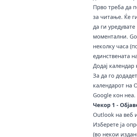
Прво треба да п
за читање. Ќе г
да ги уредувате
моментални. Go
неколку часа (п
единствената на
Додај календар 
За да го додаде
календарот на O
Google кон неа.
Чекор 1 - Обја
Outlook на веб 
Изберете ја оп
(во некои издан