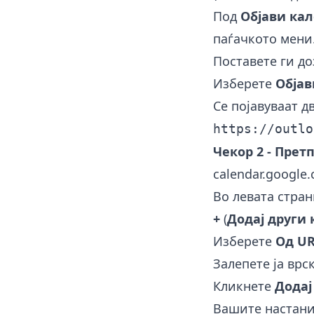
Под
Објави ка
паѓачкото мени
Поставете ги д
Изберете
Објав
Се појавуваат д
https://outlo
Чекор 2 - Прет
calendar.google
Во левата стран
+
(
Додај други
Изберете
Од U
Залепете ја врск
Кликнете
Додај
Вашите настани 