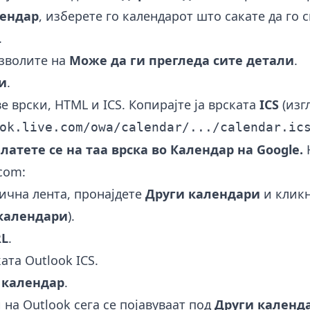
лендар
, изберете го календарот што сакате да го 
.
озволите на
Може да ги прегледа сите детали
.
и
.
ве врски, HTML и ICS. Копирајте ја врската
ICS
(изг
ok.live.com/owa/calendar/.../calendar.ic
платете се на таа врска во Календар на Google.
Н
.com:
ична лента, пронајдете
Други календари
и кликн
 календари
).
RL
.
ата Outlook ICS.
 календар
.
на Outlook сега се појавуваат под
Други календ