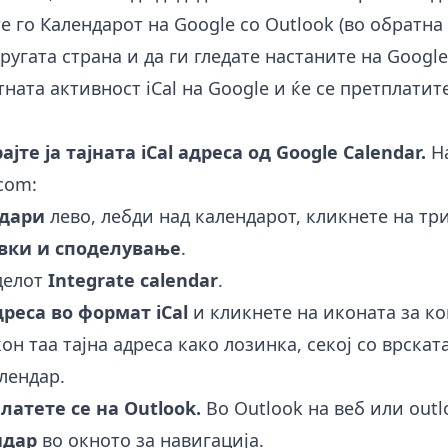
 го Календарот на Google со Outlook (во обратна
другата страна и да ги гледате настаните на Google
тната активност iCal на Google и ќе се претплатит
ајте ја тајната iCal адреса од Google Calendar.
Н
.com:
дари
лево, лебди над календарот, кликнете на три
вки и споделување
.
делот
Integrate calendar
.
дреса во формат iCal
и кликнете на иконата за к
кон таа тајна адреса како лозинка, секој со врскат
лендар.
латете се на Outlook.
Во Outlook на веб или outl
ндар
во окното за навигација.