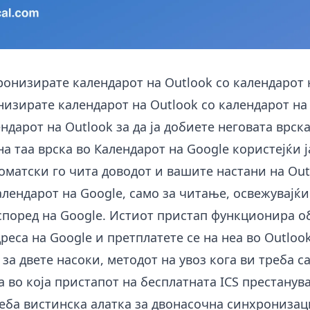
ронизирате календарот на Outlook со календарот 
низирате календарот на Outlook со календарот на
ндарот на Outlook за да ја добиете неговата врска
на таа врска во Календарот на Google користејќи 
томатски го чита доводот и вашите настани на Out
алендарот на Google, само за читање, освежувајќи
според на Google. Истиот пристап функционира о
адреса на Google и претплатете се на неа во Outloo
за двете насоки, методот на увоз кога ви треба 
а во која пристапот на бесплатната ICS престанув
еба вистинска алатка за двонасочна синхронизац