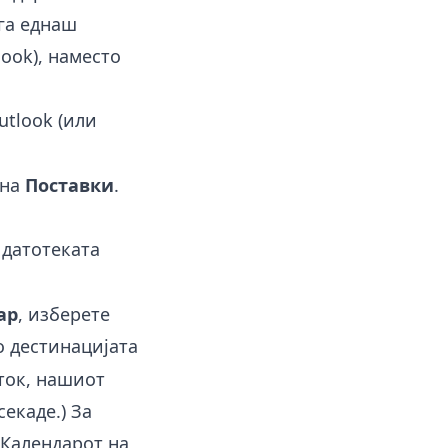
ога еднаш
ook), наместо
utlook (или
 на
Поставки
.
а датотеката
ар
, изберете
о дестинацијата
еток, нашиот
екаде.) За
 Календарот на