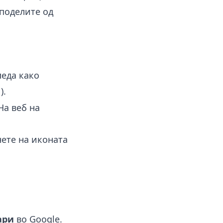
споделите од
леда како
).
s
а веб на
ете на иконата
ари
во Google.