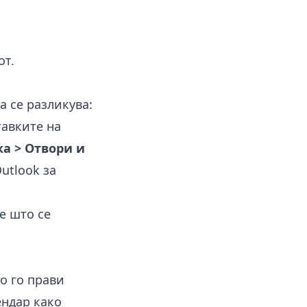
от.
а се разликува:
тавките на
а > Отвори и
utlook за
е што се
о го прави
ендар како