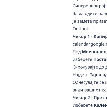
Синхронизирајте
За да одите на 
ја земете прива
Outlook.
Чекор 1 - Копир
calendar.google
Под
Мои кален
изберете
Поста
Скролувајте до 
Најдете
Тајна а
Однесувајте се 
види вашиот ка
Чекор 2 - Претп
Изберете
Кале