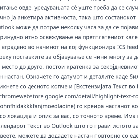
читање овде, уредувањата сè уште треба да се случ
но ја анкетира активноста, така што состанокот
tlook може да потрае неколку часа за да се појави
принудно итно освежување на претплатениот кале
вградено во начинот на кој функционира ICS feed
еку поставките за објавување се чини многу за д
 место до друго, постои кратенка за секојдневниот
 настан. Означете го датумот и деталите каде б
икнете со десното копче и [Екстензијата Текст во
/chromewebstore.google.com/detail/highlight-text-to
ohnfhidakkkfanjmoedlaoine
) го креира настанот в
со локација и опис за вас, со точното време. Им
алендарот Текст во Outlook
што го прави истото за
веете, можете да додадете настан повторно со ед