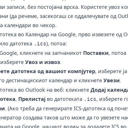
и записи, без постојана врска. Користете увоз к
ни (да речеме, засекогаш се оддалечувате од Outl
а календари во чекор.
атотека во Календар на Google, прво извезете од O
било датотека
), потоа:
.ics
 Google, кликнете на запчаникот
Поставки
, потоа
 изберете
Увоз и извоз
.
ете датотека од вашиот компјутер
, изберете ј
 го дестинацискиот календар и кликнете
Увези
.
атотека во Outlook на веб: кликнете
Додај календ
тотека
,
Прелистај
во датотеката
, изберете г
.ics
зи
. (Ако треба да генерирате ICS-датотека од поч
енератор
создава таков што може да го увезете нас
аната на Google, нашиот водич за
додадете ICS во