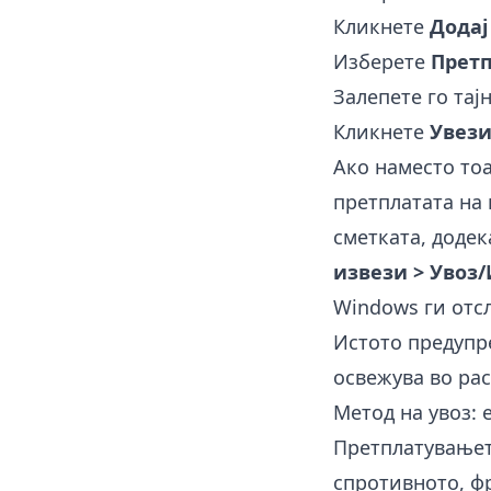
Кликнете
Додај
Изберете
Претп
Залепете го тај
Кликнете
Увез
Ако наместо тоа
претплатата на 
сметката, доде
извези > Увоз/И
Windows ги отс
Истото предупр
освежува во рас
Метод на увоз: 
Претплатувањет
спротивното, ф