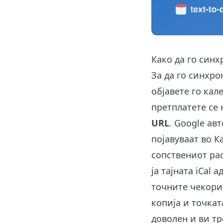
Како да го синх
За да го синхро
објавете го кале
претплатете се 
URL
. Google ав
појавуваат во К
сопствениот ра
ја тајната iCal 
точните чекори 
копија и точкат
доволен и ви тр