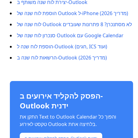
יצירת לוח שנה משותף ב-Outlook
הוספת לוח שנה של Outlook ל-iPhone (מדריך 2026)
לוח שנה של Outlook לא מסתנכרן? 8 פתרונות שעובדים
סנכרון לוח שנה של Outlook עם Google Calendar
הוספת לוח שנה ל-Outlook (חגים, ICS ועוד)
הרשאות לוח שנה ב-Outlook (מדריך 2026)
הפסק להקליד אירועים ב-
Outlook ידנית
התקן את Text to Outlook Calendar והפוך כל
טקסט לאירוע Outlook בלחיצה אחת.