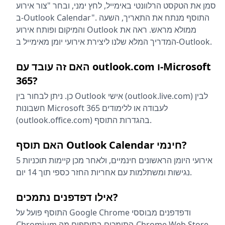
סמן את הטקסט הרלוונטי באימייל, לחץ ימני, ובחר "צור אירוע
ב-Outlook Calendar". התוסף מנתח את התאריך, השעה
והמיקום ופותח אירוע Outlook ממולא מראש. ראה את
המדריך המלא שלנו ליצירת אירועי יומן מאימייל ב-Outlook.
האם זה עובד עם outlook.com ו-Microsoft
365?
כן. ניתן לבחור בין Outlook אישי (outlook.live.com) לבין
חשבונות Microsoft 365 לעבודה או ללימודים
(outlook.office.com) בהגדרות התוסף.
האם תוסף Outlook Calendar חינמי?
5 אירועי היומן הראשונים חינמיים, ולאחר מכן קיימות תוכניות
נגישות ומשתלמות עם אחריות החזר כספי תוך 14 יום.
אילו דפדפנים נתמכים?
התוסף פועל על Google Chrome ודפדפנים מבוססי
Chromium התומכים בתוספים מה-Chrome Web Store,