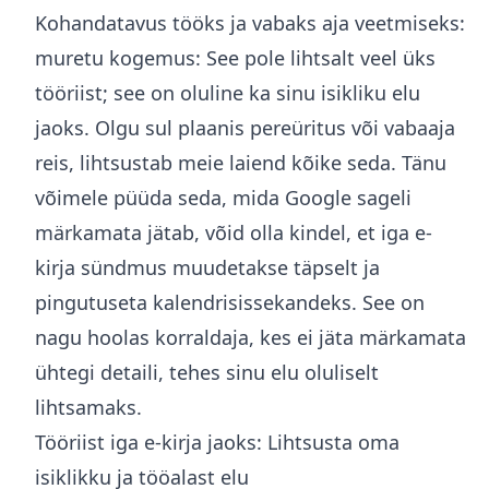
Kohandatavus tööks ja vabaks aja veetmiseks:
muretu kogemus: See pole lihtsalt veel üks
tööriist; see on oluline ka sinu isikliku elu
jaoks. Olgu sul plaanis pereüritus või vabaaja
reis, lihtsustab meie laiend kõike seda. Tänu
võimele püüda seda, mida Google sageli
märkamata jätab, võid olla kindel, et iga e-
kirja sündmus muudetakse täpselt ja
pingutuseta kalendrisissekandeks. See on
nagu hoolas korraldaja, kes ei jäta märkamata
ühtegi detaili, tehes sinu elu oluliselt
lihtsamaks.
Tööriist iga e-kirja jaoks: Lihtsusta oma
isiklikku ja tööalast elu