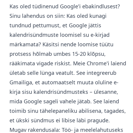
Kas oled tüdinenud Google'i ebakindlusest?
Sinu lahendus on siin: Kas oled kunagi
tundnud pettumust, et Google jättis
kalendrisündmuste loomisel su e-kirjad
märkamata? Käsitsi nende loomise tüütu
protsess hõlmab umbes 15-20 klõpsu,
rääkimata vigade riskist. Meie Chrome'i laiend
ületab selle lünga veatult. See integreerub
Gmailiga, et automaatselt muuta oluline e-
kirja sisu kalendrisündmusteks – ülesanne,
mida Google sageli vahele jätab. See laiend
toimib sinu tähelepaneliku abilisena, tagades,
et ükski sündmus ei libise läbi pragude.
Mugav rakendusala: Töö- ja meelelahutuseks