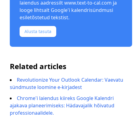
laiendus aadressilt
www.text-to-cal.com
ja
looge lihtsalt Google'i kalendrisündmusi
esiletõstetud tekstist.
Alusta tasuta
Related articles
Revolutionize Your Outlook Calendar: Vaevatu
sündmuste loomine e-kirjadest
Chrome'i laiendus kiireks Google Kalendri
ajakava planeerimiseks: Hädavajalik hõivatud
professionaalidele.