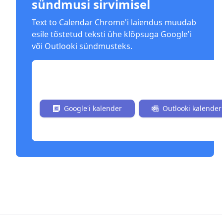
sündmusi sirvimisel
Text to Calendar Chrome'i laiendus muudab
esile tõstetud teksti ühe klõpsuga Google'i
või Outlooki sündmusteks.
Paigalda kohe tasuta
Google'i kalender
Outlooki kalender