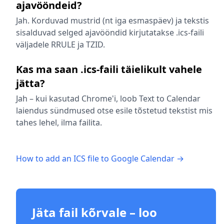
ajavööndeid?
Jah. Korduvad mustrid (nt iga esmaspäev) ja tekstis
sisalduvad selged ajavööndid kirjutatakse .ics-faili
väljadele RRULE ja TZID.
Kas ma saan .ics-faili täielikult vahele
jätta?
Jah – kui kasutad Chrome'i, loob Text to Calendar
laiendus sündmused otse esile tõstetud tekstist mis
tahes lehel, ilma failita.
How to add an ICS file to Google Calendar →
Jäta fail kõrvale – loo