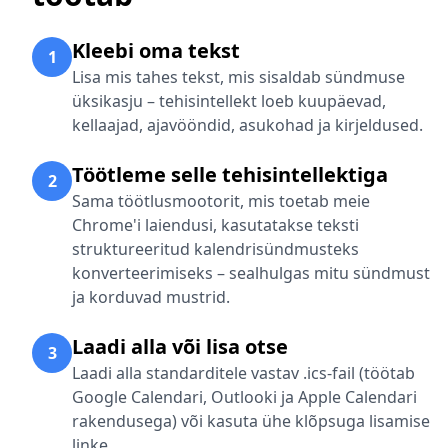
Kleebi oma tekst
1
Lisa mis tahes tekst, mis sisaldab sündmuse
üksikasju – tehisintellekt loeb kuupäevad,
kellaajad, ajavööndid, asukohad ja kirjeldused.
Töötleme selle tehisintellektiga
2
Sama töötlusmootorit, mis toetab meie
Chrome'i laiendusi, kasutatakse teksti
struktureeritud kalendrisündmusteks
konverteerimiseks – sealhulgas mitu sündmust
ja korduvad mustrid.
Laadi alla või lisa otse
3
Laadi alla standarditele vastav .ics-fail (töötab
Google Calendari, Outlooki ja Apple Calendari
rakendusega) või kasuta ühe klõpsuga lisamise
linke.