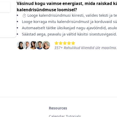
Väsinud kogu vaimse energiast, mida raiskad käs
kalendrisündmuse loomisel?
⏱️ Looge kalendrisündmusi kiiresti, valides teksti ja 
Looge korraga mitu kalendrisündmust ja korduvaid s
Automaatselt täitke üksikasjad nagu ajavööndid, asuko
Säästad aega, peavalu ja vältid käsitsi sisestusvigasid.
357
+
Rahulikud kliendid üle maailma.
Resources
Calendar Tutorials