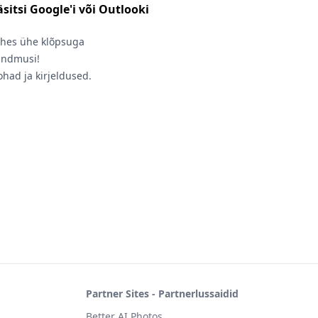
itsi Google'i või Outlooki
tehes ühe klõpsuga
ündmusi!
had ja kirjeldused.
Partner Sites - Partnerlussaidid
Better AI Photos