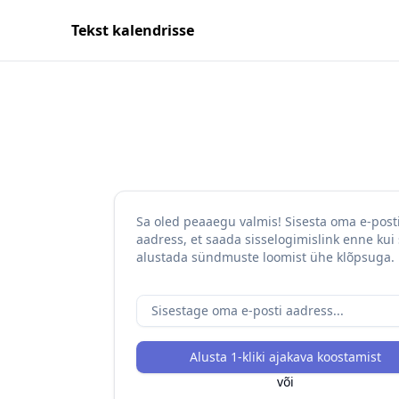
Tekst kalendrisse
Sa oled peaaegu valmis! Sisesta oma e-post
aadress, et saada sisselogimislink enne kui
alustada sündmuste loomist ühe klõpsuga.
Alusta 1-kliki ajakava koostamist
või