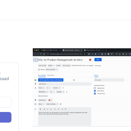
i
 saad