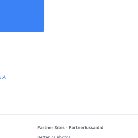
est
Partner Sites - Partnerlussaidid
Better AI Photos