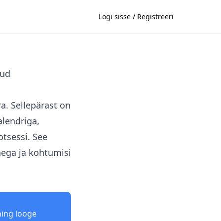
Logi sisse / Registreeri
tud
a. Sellepärast on
alendriga,
otsessi. See
aega ja kohtumisi
ing looge