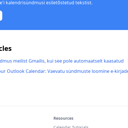
e'i kalendrisündmusi esiletõstetud tekstist.
cles
dmus meilist Gmailis, kui see pole automaatselt kaasatud
our Outlook Calendar: Vaevatu sündmuste loomine e-kirjad
Resources
Calendar Tutorials