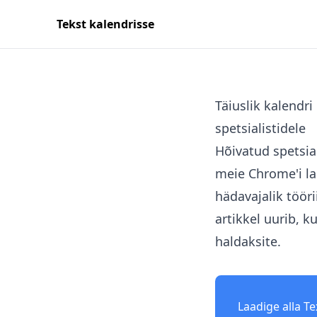
Tekst kalendrisse
Täiuslik kalendr
spetsialistidele
Hõivatud spetsia
meie Chrome'i la
hädavajalik töör
artikkel uurib, 
haldaksite.
Laadige alla Te