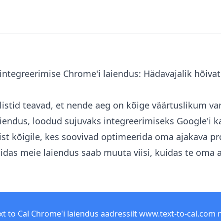
i integreerimise Chrome'i laiendus: Hädavajalik hõiva
listid teavad, et nende aeg on kõige väärtuslikum var
iendus, loodud sujuvaks integreerimiseks Google'i k
iist kõigile, kes soovivad optimeerida oma ajakava pr
kuidas meie laiendus saab muuta viisi, kuidas te oma 
xt to Cal Chrome'i laiendus aadressilt
www.text-to-cal.com
n