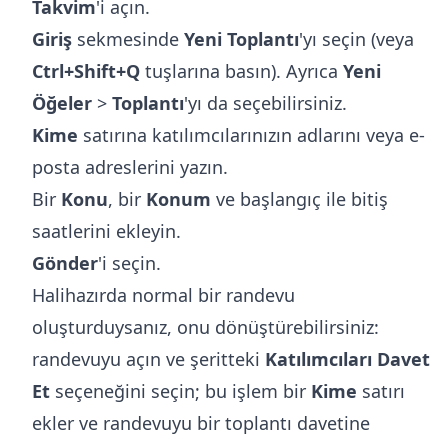
Takvim
'i açın.
Giriş
sekmesinde
Yeni Toplantı
'yı seçin (veya
Ctrl+Shift+Q
tuşlarına basın). Ayrıca
Yeni
Öğeler
>
Toplantı
'yı da seçebilirsiniz.
Kime
satırına katılımcılarınızın adlarını veya e-
posta adreslerini yazın.
Bir
Konu
, bir
Konum
ve başlangıç ile bitiş
saatlerini ekleyin.
Gönder
'i seçin.
Halihazırda normal bir randevu
oluşturduysanız, onu dönüştürebilirsiniz:
randevuyu açın ve şeritteki
Katılımcıları Davet
Et
seçeneğini seçin; bu işlem bir
Kime
satırı
ekler ve randevuyu bir toplantı davetine