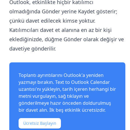
Outlook, etkinlikte hiçbir katılımcı
olmadığında Gönder yerine Kaydet gösterir;
çünkü davet edilecek kimse yoktur.
Katılımcıları davet et alanına en az bir kişi
eklediğinizde, düğme Gönder olarak değişir ve
davetiye gönderilir.
Toplantı ayrıntılarını Outlook'a yeniden
yazmayı bırakın.
Text to Outlook Calendar
uzantısı
'nı yükleyin, tarih içeren herhangi bir
metni vurgulayın, sağ tıklayın ve
gönderilmeye hazır önceden doldurulmuş
bir davet alın. İlk beş etkinlik ücretsizdir.
Ücretsiz Başlayın