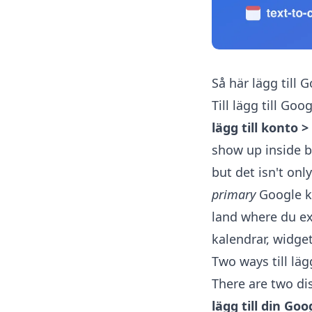
Så här lägg till 
Till lägg till Go
lägg till konto 
show up inside bu
but det isn't onl
primary
Google ka
land where du ex
kalendrar, widge
Two ways till läg
There are two di
lägg till din Goo