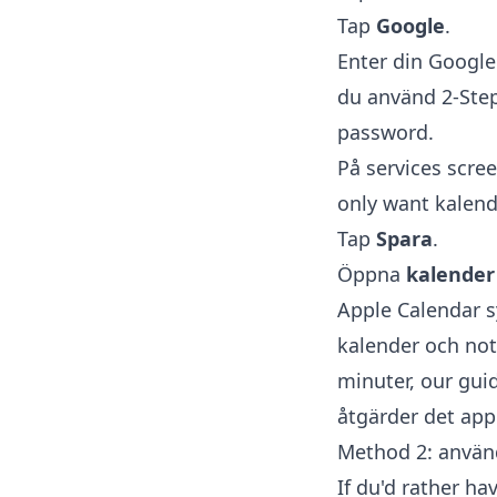
Tap
Google
.
Enter din Google
du använd 2-Step
password.
På services scre
only want kalende
Tap
Spara
.
Öppna
kalender
Apple Calendar sy
kalender och not 
minuter, our gui
åtgärder det appl
Method 2: använ
If du'd rather ha