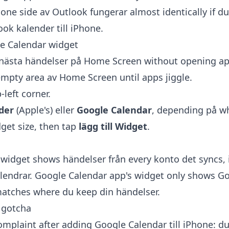
hone side av Outlook fungerar almost identically if d
look kalender till iPhone
.
e Calendar widget
 nästa händelser på Home Screen without opening ap
mpty area av Home Screen until apps jiggle.
left corner.
der
(Apple's) eller
Google Calendar
, depending på w
idget size, then tap
lägg till Widget
.
 widget shows händelser från every konto det syncs, 
endrar. Google Calendar app's widget only shows Go
atches where du keep din händelser.
 gotcha
plaint after adding Google Calendar till iPhone: d