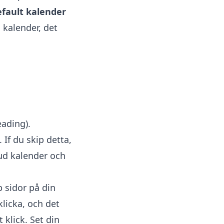
efault kalender
 kalender, det
ading).
If du skip detta,
oud kalender och
 sidor på din
klicka, och det
 klick. Set din