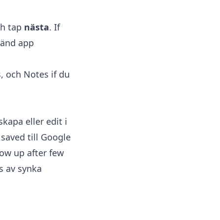
ch tap
nästa
. If
vänd app
, och Notes if du
apa eller edit i
 saved till Google
how up after few
s av synka