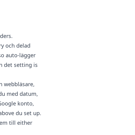
ders.
ry och delad
so auto-lägger
n det setting is
in webbläsare,
 du med datum,
 Google konto,
above du set up.
m till either