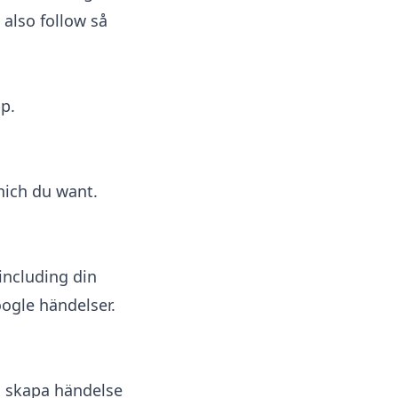
u also follow
så
p.
hich du want.
including din
ogle händelser.
u skapa händelse