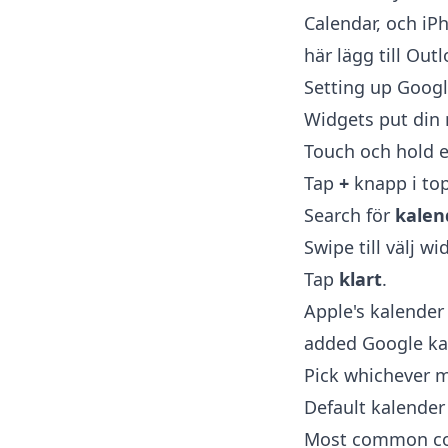
Calendar
, och iP
här lägg till Out
Setting up Googl
Widgets put din
Touch och hold e
Tap
+
knapp i top-
Search för
kalen
Swipe till välj w
Tap
klart
.
Apple's kalender
added Google kal
Pick whichever m
Default kalender
Most common com