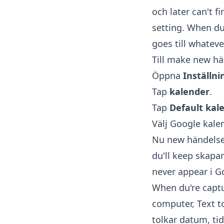
och later can't f
setting. When du
goes till whateve
Till make new hä
Öppna
Inställni
Tap
kalender
.
Tap
Default kal
Välj Google kale
Nu new händelser
du'll keep skapa
never appear i G
When du're captu
computer,
Text t
tolkar datum, tid