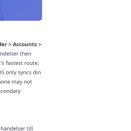
der > Accounts >
ändelser then
's fastest route,
iOS only syncs din
Phone may not
econdary
händelser till