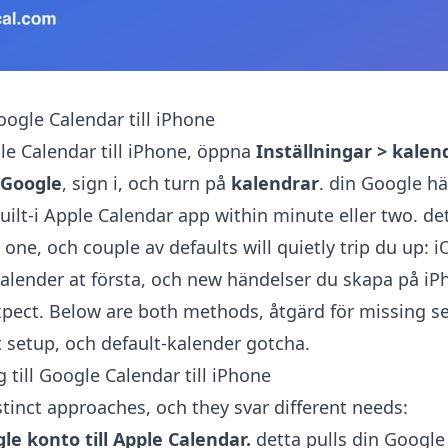
Google Calendar till iPhone
ogle Calendar till iPhone, öppna
Inställningar > kalen
> Google
, sign i, och turn på
kalendrar
. din Google h
ilt-i Apple Calendar app within minute eller two. det
y one, och couple av defaults will quietly trip du up: 
lender at första, och new händelser du skapa på i
pect. Below are both methods, åtgärd för missing s
t setup, och default-kalender gotcha.
g till Google Calendar till iPhone
stinct approaches, och they svar different needs:
gle konto till Apple Calendar.
detta pulls din Google 