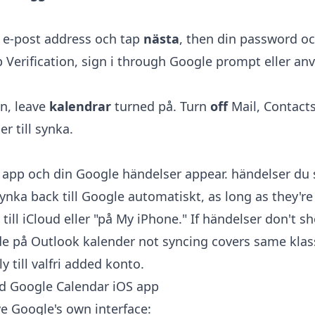
 e-post address och tap
nästa
, then din password o
 Verification, sign i through Google prompt eller an
en, leave
kalendrar
turned på. Turn
off
Mail, Contacts
r till synka.
app och din Google händelser appear. händelser du sk
nka back till Google automatiskt, as long as they're
till iCloud eller "på My iPhone." If händelser don't s
de på
Outlook kalender not syncing
covers same klas
y till valfri added konto.
d Google Calendar iOS app
ve Google's own interface: