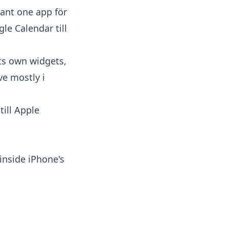
want one app för
le Calendar till
ts own widgets,
ve mostly i
till Apple
inside iPhone's