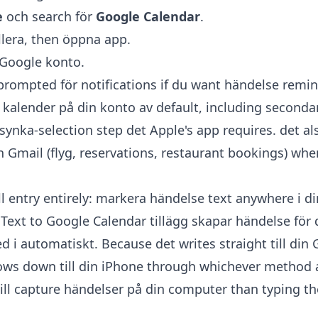
e
och search för
Google Calendar
.
allera, then öppna app.
 Google konto.
rompted för notifications if du want händelse remin
kalender på din konto av default, including seconda
synka-selection step det Apple's app requires. det al
ån Gmail (flyg, reservations, restaurant bookings) whe
ll entry entirely: markera händelse text anywhere i d
h
Text to Google Calendar tillägg
skapar händelse för
lled i automatiskt. Because det writes straight till din
ows down till din iPhone through whichever method 
till capture händelser på din computer than typing the