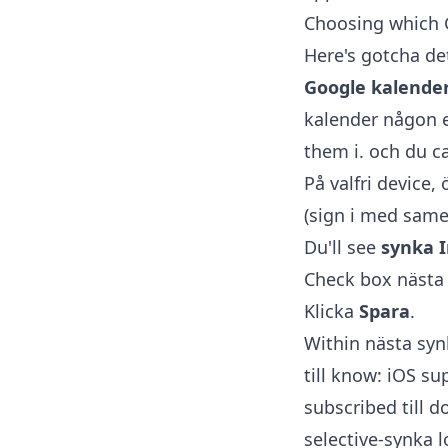
Choosing which G
Here's gotcha de
Google kalender
kalender någon e
them i. och du c
På valfri device
(sign i med same
Du'll see
synka I
Check box nästa 
Klicka
Spara
.
Within nästa syn
till know: iOS 
subscribed till d
selective-synka 