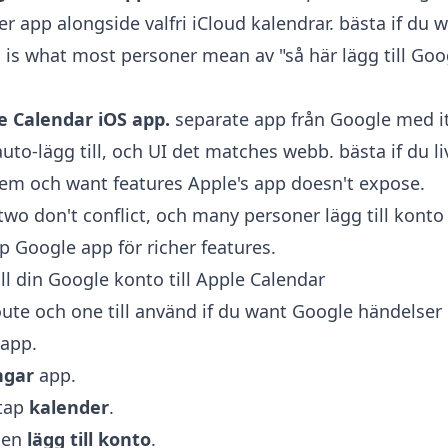
r app alongside valfri iCloud kalendrar. bästa if du 
 is what most personer mean av "så här lägg till Goog
e Calendar iOS app.
separate app från Google med i
to-lägg till, och UI det matches webb. bästa if du li
em och want features Apple's app doesn't expose.
wo don't conflict, och many personer lägg till konto 
 Google app för richer features.
ll din Google konto till Apple Calendar
oute och one till använd if du want Google händelser 
 app.
ngar
app.
 tap
kalender
.
hen
lägg till konto
.