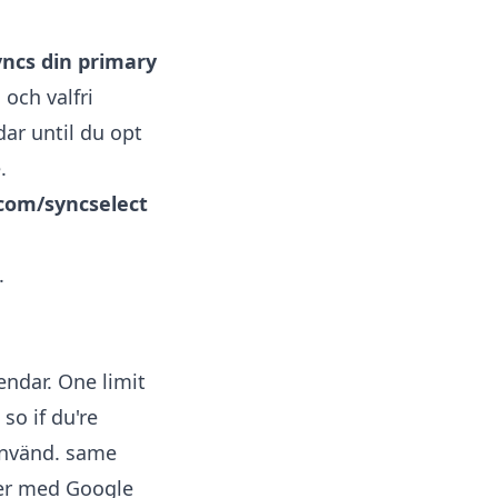
yncs din primary
 och valfri
ar until du opt
.
com/syncselect
.
endar. One limit
, so if du're
 använd. same
er med Google