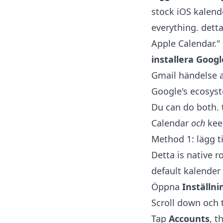
stock iOS kalende
everything. detta
Apple Calendar."
installera Googl
Gmail händelse au
Google's ecosyst
Du can do both. t
Calendar
och
keep
Method 1: lägg ti
Detta is native r
default kalender
Öppna
Inställni
Scroll down och
Tap
Accounts
, t