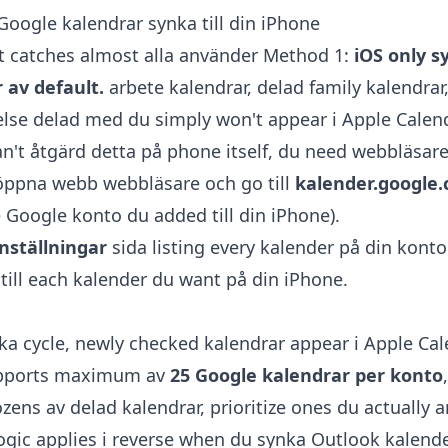
oogle kalendrar synka till din iPhone
t catches almost alla använder Method 1:
iOS only s
 av default.
arbete kalendrar, delad family kalendrar,
lse delad med du simply won't appear i Apple Calend
an't åtgärd detta på phone itself, du need webbläsare
, öppna webb webbläsare och go till
kalender.google.
 Google konto du added till din iPhone).
nställningar
sida listing every kalender på din konto
till each kalender du want på din iPhone.
ka cycle, newly checked kalendrar appear i Apple Cal
supports maximum av
25 Google kalendrar per konto
ozens av delad kalendrar, prioritize ones du actually
logic applies i reverse when du
synka Outlook kalend