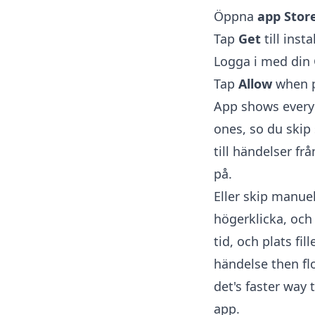
Öppna
app Stor
Tap
Get
till inst
Logga i med din
Tap
Allow
when p
App shows every 
ones, so du skip 
till händelser fr
på.
Eller skip manue
högerklicka, oc
tid, och plats fi
händelse then fl
det's faster way 
app.