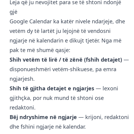
Leja që ju nevojitet para se të shtoni ndonjë
gjë
Google Calendar ka katër nivele ndarjeje, dhe
vetëm dy të lartët ju lejojnë të vendosni
ngjarje në kalendarin e dikujt tjetër. Nga më
pak te më shumë qasje:
Shih vetëm të lirë / të zënë (fshih detajet)
—
disponueshmëri vetëm-shikuese, pa emra
ngjarjesh.
Shih të gjitha detajet e ngjarjes
— lexoni
gjithçka, por nuk mund të shtoni ose
redaktoni.
Bëj ndryshime në ngjarje
— krijoni, redaktoni
dhe fshini ngjarje në kalendar.