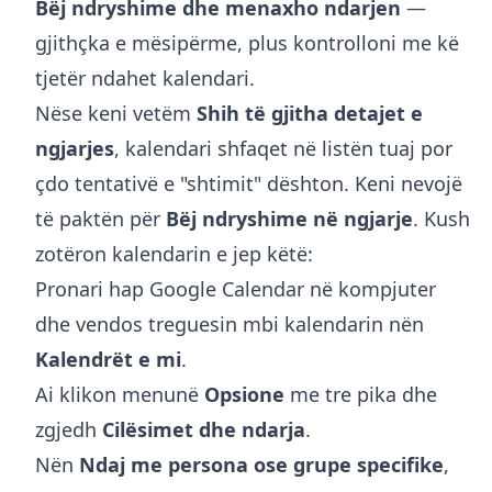
Bëj ndryshime dhe menaxho ndarjen
—
gjithçka e mësipërme, plus kontrolloni me kë
tjetër ndahet kalendari.
Nëse keni vetëm
Shih të gjitha detajet e
ngjarjes
, kalendari shfaqet në listën tuaj por
çdo tentativë e "shtimit" dështon. Keni nevojë
të paktën për
Bëj ndryshime në ngjarje
. Kush
zotëron kalendarin e jep këtë:
Pronari hap
Google Calendar
në kompjuter
dhe vendos treguesin mbi kalendarin nën
Kalendrët e mi
.
Ai klikon menunë
Opsione
me tre pika dhe
zgjedh
Cilësimet dhe ndarja
.
Nën
Ndaj me persona ose grupe specifike
,