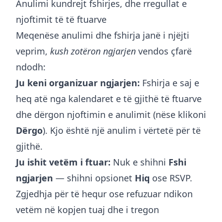
Anulimi kundrejt fshirjes, dhe rregullat e
njoftimit të të ftuarve
Meqenëse anulimi dhe fshirja janë i njëjti
veprim,
kush zotëron ngjarjen
vendos çfarë
ndodh:
Ju keni organizuar ngjarjen:
Fshirja e saj e
heq atë nga kalendaret e të gjithë të ftuarve
dhe dërgon njoftimin e anulimit (nëse klikoni
Dërgo
). Kjo është një anulim i vërtetë për të
gjithë.
Ju ishit vetëm i ftuar:
Nuk e shihni
Fshi
ngjarjen
— shihni opsionet
Hiq
ose RSVP.
Zgjedhja për të hequr ose refuzuar ndikon
vetëm në kopjen tuaj dhe i tregon