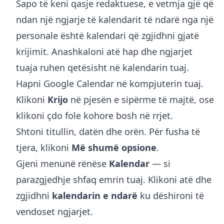
Sapo të keni qasje redaktuese, e vetmja gjë që
ndan një ngjarje të kalendarit të ndarë nga një
personale është kalendari që zgjidhni gjatë
krijimit. Anashkaloni atë hap dhe ngjarjet
tuaja ruhen qetësisht në kalendarin tuaj.
Hapni
Google Calendar
në kompjuterin tuaj.
Klikoni
Krijo
në pjesën e sipërme të majtë, ose
klikoni çdo fole kohore bosh në rrjet.
Shtoni titullin, datën dhe orën. Për fusha të
tjera, klikoni
Më shumë opsione
.
Gjeni menunë rënëse
Kalendar
— si
parazgjedhje shfaq emrin tuaj. Klikoni atë dhe
zgjidhni
kalendarin e ndarë
ku dëshironi të
vendoset ngjarjet.