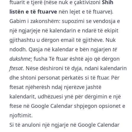
ftuarit e tjerë (nëse nuk e çaktivizoni
Shih
listën e të ftuarve
nën lejet e të ftuarve).
Gabim i zakonshëm: supozimi se vendosja e
një ngjarjeje në kalendarin e ndarë të ekipit
gjithashtu u dërgon email të gjithëve. Nuk
ndodh. Qasja në kalendar e bën ngjarjen
të
dukshme
; fusha Të ftuar është ajo që dërgon
ftesat
. Nëse dëshironi të dyja, ndani kalendarin
dhe shtoni personat përkatës si të ftuar. Për
ftesat njëherësh ndaj njerëzve jashtë
kalendarit, udhëzuesi ynë për
dërgimin e një
ftese në Google Calendar
shpjegon opsionet e
njoftimit.
Si të anuloni një ngjarje në Google Calendar