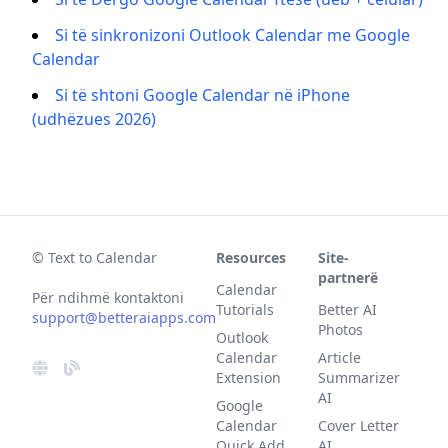
Si të sinkronizoni Outlook Calendar me Google
Calendar
Si të shtoni Google Calendar në iPhone
(udhëzues 2026)
© Text to Calendar
Resources
Site-
partnerë
Calendar
Për ndihmë kontaktoni
Tutorials
Better AI
support@betteraiapps.com
Photos
Outlook
Calendar
Article
Extension
Summarizer
AI
Google
Calendar
Cover Letter
Quick Add
AI