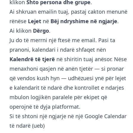
klikon
Shto persona dhe grupe
.
Ai shkruan emailin tuaj, pastaj cakton menunë
rënëse
Lejet
në
Bëj ndryshime në ngjarje
.
Ai klikon
Dërgo
.
Ju do të merrni një ftesë me email. Pasi ta
pranoni, kalendari i ndarë shfaqet nën
Kalendrë të tjerë
në shiritin tuaj anësor. Nëse
menaxhoni qasjen në anën tjetër — si pronar
që vendos kush hyn — udhëzuesi ynë për
lejet
e kalendarit të ndarë dhe kontrollet e ndarjes
mbulon logjikën paralele për ekipet që
operojnë të dyja platformat.
Si të shtoni një ngjarje në një Google Calendar
të ndarë (ueb)