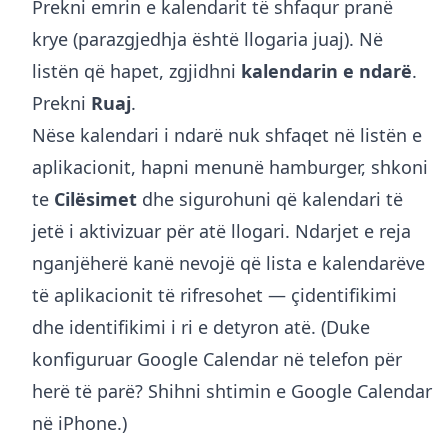
Prekni emrin e kalendarit të shfaqur pranë
krye (parazgjedhja është llogaria juaj). Në
listën që hapet, zgjidhni
kalendarin e ndarë
.
Prekni
Ruaj
.
Nëse kalendari i ndarë nuk shfaqet në listën e
aplikacionit, hapni menunë hamburger, shkoni
te
Cilësimet
dhe sigurohuni që kalendari të
jetë i aktivizuar për atë llogari. Ndarjet e reja
nganjëherë kanë nevojë që lista e kalendarëve
të aplikacionit të rifresohet — çidentifikimi
dhe identifikimi i ri e detyron atë. (Duke
konfiguruar Google Calendar në telefon për
herë të parë? Shihni
shtimin e Google Calendar
në iPhone
.)