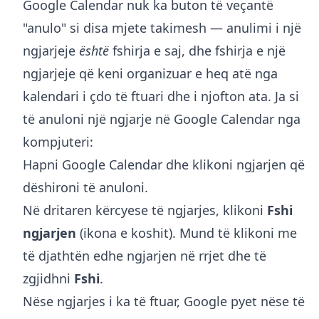
Google Calendar nuk ka buton të veçantë
"anulo" si disa mjete takimesh — anulimi i një
ngjarjeje
është
fshirja e saj, dhe fshirja e një
ngjarjeje që keni organizuar e heq atë nga
kalendari i çdo të ftuari dhe i njofton ata. Ja si
të anuloni një ngjarje në Google Calendar nga
kompjuteri:
Hapni
Google Calendar
dhe klikoni ngjarjen që
dëshironi të anuloni.
Në dritaren kërcyese të ngjarjes, klikoni
Fshi
ngjarjen
(ikona e koshit). Mund të klikoni me
të djathtën edhe ngjarjen në rrjet dhe të
zgjidhni
Fshi
.
Nëse ngjarjes i ka të ftuar, Google pyet nëse të