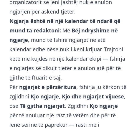
organizatorit se jeni jashtë; nuk e anulon
ngjarjen për askënd tjetër.
Ngjarja është në një kalendar të ndarë që
mund ta redaktoni:
Me
Bëj ndryshime në
ngjarje
, mund të fshini ngjarjet në atë
kalendar edhe nëse nuk i keni krijuar. Trajtoni
këtë me kujdes në një kalendar ekipi — fshirja
e ngjarjes së dikujt tjetër e anulon atë për të
gjithë të ftuarit e saj.
Për
ngjarjet e përsëritura
, fshirja ju kërkon të
zgjidhni
Kjo ngjarje
,
Kjo dhe ngjarjet vijuese
,
ose
Të gjitha ngjarjet
. Zgjidhni
Kjo ngjarje
për të anuluar një rast të vetëm dhe për të
lënë serinë të paprekur — rasti më i