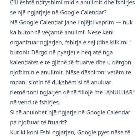
Cili është ndryshimi midis anulimit dhe fshirjes
së një ngjarjeje në Google Calendar?
Në Google Calendar janë i njëjti veprim — nuk
ka buton të veçantë anulimi. Nëse keni
organizuar ngjarjen, fshirja e saj (dhe klikimi i
butonit Dërgo në pyetje) e heq atë nga
kalendaret e të gjithë të ftuarve dhe u dërgon
njoftimin e anulimit. Nëse dëshironi vetëm të
mbani slotin të dukshëm si të anuluar,
riemërtoni ngjarjen që të fillojë me "ANULUAR"
në vend të fshirjes.
Si të anulohet një ngjarje në Google Calendar
pa njoftuar të ftuarit?
Kur klikoni Fshi ngjarjen, Google pyet nëse të