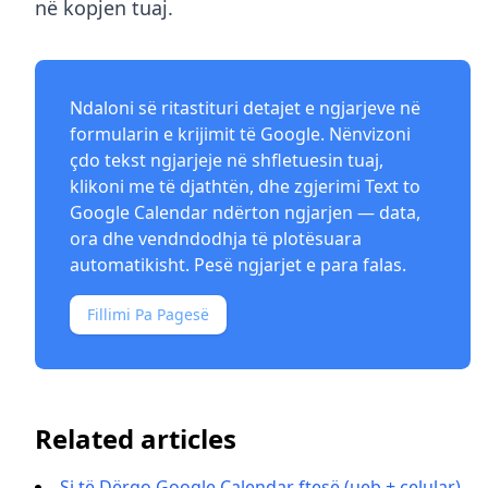
në kopjen tuaj.
Ndaloni së ritastituri detajet e ngjarjeve në
formularin e krijimit të Google. Nënvizoni
çdo tekst ngjarjeje në shfletuesin tuaj,
klikoni me të djathtën, dhe
zgjerimi Text to
Google Calendar
ndërton ngjarjen — data,
ora dhe vendndodhja të plotësuara
automatikisht. Pesë ngjarjet e para falas.
Fillimi Pa Pagesë
Related articles
Si të Dërgo Google Calendar ftesë (ueb + celular)