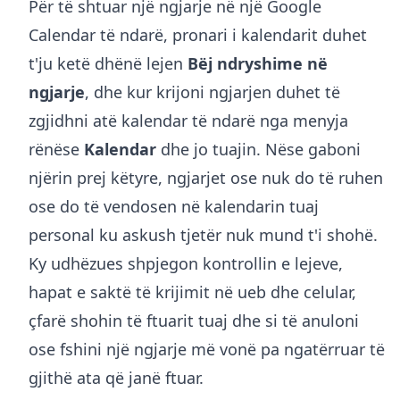
Për të shtuar një ngjarje në një Google
Calendar të ndarë, pronari i kalendarit duhet
t'ju ketë dhënë lejen
Bëj ndryshime në
ngjarje
, dhe kur krijoni ngjarjen duhet të
zgjidhni atë kalendar të ndarë nga menyja
rënëse
Kalendar
dhe jo tuajin. Nëse gaboni
njërin prej këtyre, ngjarjet ose nuk do të ruhen
ose do të vendosen në kalendarin tuaj
personal ku askush tjetër nuk mund t'i shohë.
Ky udhëzues shpjegon kontrollin e lejeve,
hapat e saktë të krijimit në ueb dhe celular,
çfarë shohin të ftuarit tuaj dhe si të anuloni
ose fshini një ngjarje më vonë pa ngatërruar të
gjithë ata që janë ftuar.