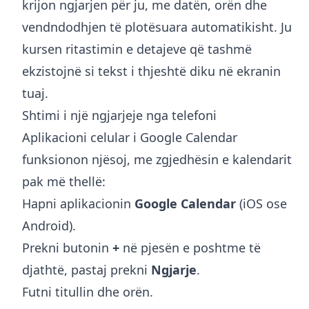
krijon ngjarjen për ju, me datën, orën dhe
vendndodhjen të plotësuara automatikisht. Ju
kursen ritastimin e detajeve që tashmë
ekzistojnë si tekst i thjeshtë diku në ekranin
tuaj.
Shtimi i një ngjarjeje nga telefoni
Aplikacioni celular i Google Calendar
funksionon njësoj, me zgjedhësin e kalendarit
pak më thellë:
Hapni aplikacionin
Google Calendar
(iOS ose
Android).
Prekni butonin
+
në pjesën e poshtme të
djathtë, pastaj prekni
Ngjarje
.
Futni titullin dhe orën.