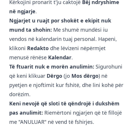
Kërkojini pronarit t'ju caktojë
Bëj ndryshime
në ngjarje
.
Ngjarjet u ruajt por shokët e ekipit nuk
mund ta shohin:
Me shumë mundësi iu
vendos në kalendarin tuaj personal. Hapeni,
klikoni
Redakto
dhe lëvizeni nëpërmjet
menusë rënëse
Kalendar
.
Të ftuarit nuk e morën anulimin:
Sigurohuni
që keni klikuar
Dërgo
(jo
Mos dërgo
) në
pyetjen e njoftimit kur fshitë, dhe lini kohë për
dorëzim.
Keni nevojë që sloti të qëndrojë i dukshëm
pas anulimit:
Riemërtoni ngjarjen që të fillojë
me "ANULUAR" në vend të fshirjes.