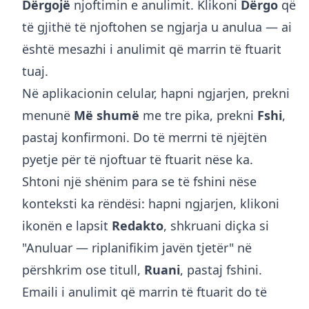
Dërgojë
njoftimin e anulimit. Klikoni
Dërgo
që
të gjithë të njoftohen se ngjarja u anulua — ai
është mesazhi i anulimit që marrin të ftuarit
tuaj.
Në aplikacionin celular, hapni ngjarjen, prekni
menunë
Më shumë
me tre pika, prekni
Fshi
,
pastaj konfirmoni. Do të merrni të njëjtën
pyetje për të njoftuar të ftuarit nëse ka.
Shtoni një shënim para se të fshini nëse
konteksti ka rëndësi: hapni ngjarjen, klikoni
ikonën e lapsit
Redakto
, shkruani diçka si
"Anuluar — riplanifikim javën tjetër" në
përshkrim ose titull,
Ruani
, pastaj fshini.
Emaili i anulimit që marrin të ftuarit do të