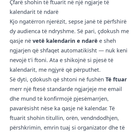
Çfarë shohin të ftuarit në një ngjarje të
kalendarit të ndarë
Kjo ngatërron njerëzit, sepse janë të përfshirë
dy audienca të ndryshme. Së pari, çdokush me
qasje në
vetë kalendarin e ndarë
e sheh
ngjarjen që shfaqet automatikisht — nuk keni
nevojë t'i ftoni. Ata e shikojnë si pjesë të
kalendarit, me ngjyrë që përputhet.
Së dyti, çdokush që shtoni në fushën
Të ftuar
merr një ftesë standarde ngjarjeje me email
dhe mund të konfirmojë pjesëmarrjen,
pavarësisht nëse ka qasje në kalendar. Të
ftuarit shohin titullin, orën, vendndodhjen,
përshkrimin, emrin tuaj si organizator dhe të