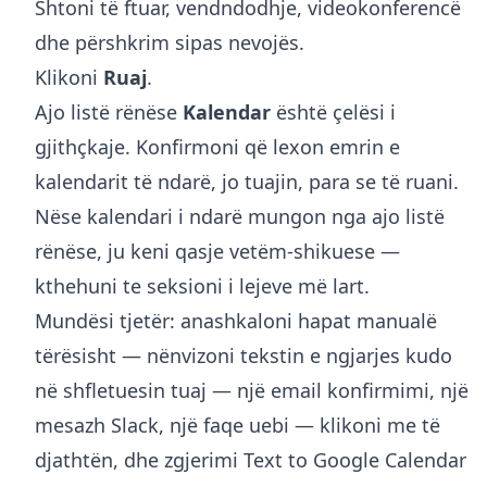
Shtoni të ftuar, vendndodhje, videokonferencë
dhe përshkrim sipas nevojës.
Klikoni
Ruaj
.
Ajo listë rënëse
Kalendar
është çelësi i
gjithçkaje. Konfirmoni që lexon emrin e
kalendarit të ndarë, jo tuajin, para se të ruani.
Nëse kalendari i ndarë mungon nga ajo listë
rënëse, ju keni qasje vetëm-shikuese —
kthehuni te seksioni i lejeve më lart.
Mundësi tjetër: anashkaloni hapat manualë
tërësisht — nënvizoni tekstin e ngjarjes kudo
në shfletuesin tuaj — një email konfirmimi, një
mesazh Slack, një faqe uebi — klikoni me të
djathtën, dhe
zgjerimi Text to Google Calendar