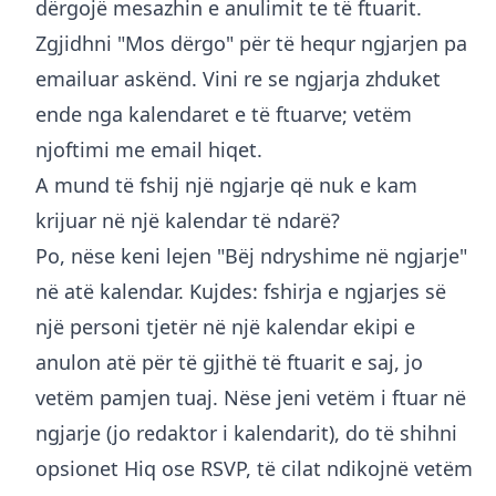
dërgojë mesazhin e anulimit te të ftuarit.
Zgjidhni "Mos dërgo" për të hequr ngjarjen pa
emailuar askënd. Vini re se ngjarja zhduket
ende nga kalendaret e të ftuarve; vetëm
njoftimi me email hiqet.
A mund të fshij një ngjarje që nuk e kam
krijuar në një kalendar të ndarë?
Po, nëse keni lejen "Bëj ndryshime në ngjarje"
në atë kalendar. Kujdes: fshirja e ngjarjes së
një personi tjetër në një kalendar ekipi e
anulon atë për të gjithë të ftuarit e saj, jo
vetëm pamjen tuaj. Nëse jeni vetëm i ftuar në
ngjarje (jo redaktor i kalendarit), do të shihni
opsionet Hiq ose RSVP, të cilat ndikojnë vetëm