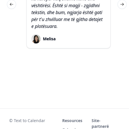
vështirësi. Është si magji - zgjidhni
pë
Previous slide
Nex
tekstin, dhe bum, ngjarja është gati
ve
për t'u zhvilluar me të gjitha detajet
ës
e plotësuara.
d
fu
Melisa
© Text to Calendar
Resources
Site-
partnerë