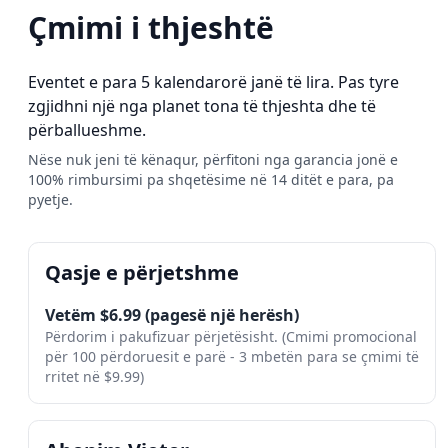
Çmimi i thjeshtë
Eventet e para 5 kalendarorë janë të lira. Pas tyre
zgjidhni një nga planet tona të thjeshta dhe të
përballueshme.
Nëse nuk jeni të kënaqur, përfitoni nga garancia jonë e
100% rimbursimi pa shqetësime në 14 ditët e para, pa
pyetje.
Qasje e përjetshme
Vetëm $6.99 (pagesë një herësh)
Përdorim i pakufizuar përjetësisht. (Cmimi promocional
për 100 përdoruesit e parë - 3 mbetën para se çmimi të
rritet në $9.99)