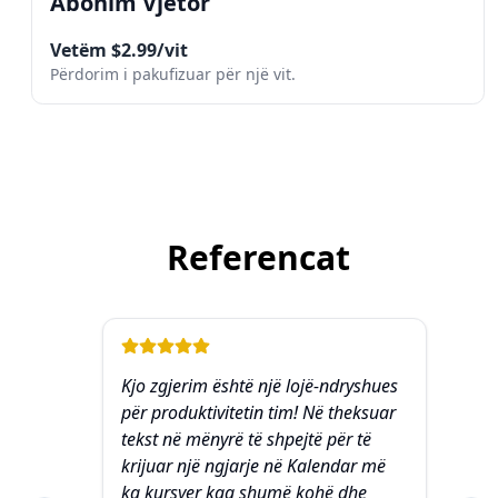
Abonim Vjetor
Vetëm $2.99/vit
Përdorim i pakufizuar për një vit.
Referencat
Kjo zgjerim është një lojë-ndryshues
Ja
për produktivitetin tim! Në theksuar
të
tekst në mënyrë të shpejtë për të
nj
krijuar një ngjarje në Kalendar më
nu
ka kursyer kaq shumë kohë dhe
më