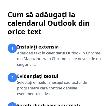
Cum să adăugați la
calendarul Outlook din
orice text
Instalați extensia
1
Adăugați text în calendarul Outlook în Chrome
din Magazinul web Chrome - este nevoie de un
singur clic.
Evidențiați textul
2
Selectați e-mailul, mesajul sau textul de
programare care conține detaliile
evenimentului dvs.
Faceți clic dreapta și creați