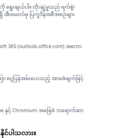
ွေးချယ်ပါ။ တိုးချဲ့မှုသည် ရက်စွဲ၊
ှိ အီးမေးလ်မှ ပြက္ခဒိန်အစီအစဉ်များ
osoft 365 (outlook.office.com) အကော
်ကြာ ငွေပြန်အမ်းပေးသည့် အာမခံချက်ဖြင့်
 Chrome နှင့် Chromium အခြေခံ ဘရောက်ဆာ
်နိုင်ပါသလား။