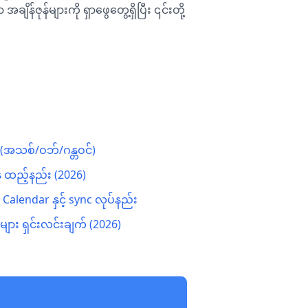
်ဇုန်များကို ရှာဖွေတွေ့ရှိပြီး ၎င်းတို့
း (အသစ်/ဝဘ်/ဂန္တဝင်)
န် ထည့်နည်း (2026)
 Calendar နှင့် sync လုပ်နည်း
က်များ ရှင်းလင်းချက် (2026)