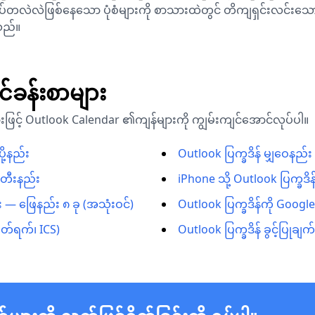
ထပ်တလဲလဲဖြစ်နေသော ပုံစံများကို စာသားထဲတွင် တိကျရှင်းလင်းသော အချိန
သည်။
င်ခန်းစာများ
ျားဖြင့် Outlook Calendar ၏ကျန်များကို ကျွမ်းကျင်အောင်လုပ်ပါ။
ို့နည်း
Outlook ပြက္ခဒိန် မျှဝေနည်
်တီးနည်း
iPhone သို့ Outlook ပြက္ခဒိ
 — ဖြေနည်း ၈ ခု (အသုံးဝင်)
Outlook ပြက္ခဒိန်ကို Google
ပိတ်ရက်၊ ICS)
Outlook ပြက္ခဒိန် ခွင့်ပြုချ