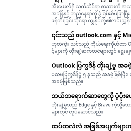
အီးမေးလ်ရှိ သက်ဆိုင်ရာ စာသားကို အသား
အချိန်နှင့် တည်နေရာကို ခွဲခြမ်းစိပ်ဖြ
ဖန်တီးခြင်းဆိုင်ရာ ကျွန်ုပ်တို့၏လမ်းညွှ
၎င်းသည် outlook.com နှင့် Mic
ဟုတ်ကဲ့။ သင်သည် ကိုယ်ရေးကိုယ်တာ Out
င့်များကို တိုးချဲ့ဆက်တင်များတွင် ရွေးခ
Outlook ပြက္ခဒိန် တိုးချဲ့မှု အခ
ပထမပြက္ခဒိန်ပွဲ ၅ ခုသည် အခမဲ့ဖြစ်ပြီး
အခမဲ့ဖြစ်သည်။
ဘယ်ဘရောက်ဆာတွေကို ပံ့ပိုးပ
တိုးချဲ့မှုသည် Edge နှင့် Brave ကဲ့သိ
များတွင် လုပ်ဆောင်သည်။
ထပ်တလဲလဲ အဖြစ်အပျက်များကို ဖန