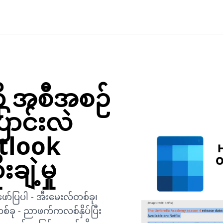
ု အစီအစဉ်
ောင်းလဲ
tlook
ျဲ့မှု
်ပြပါ - အီးမေးလ်တစ်ခု၊
စ်ခု - ညာဖက်ကလစ်နှိပ်ပြီး