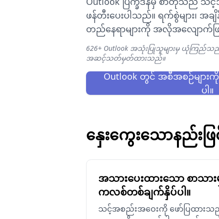
Outlook ပြက္ခဒိန်မှ စာတိုသည် သင
ဖန်တီးပေးပါသည်။ ရက်စွဲများ၊ အချိန်မျ
တည်နေရာများကို အလိုအလျောက်ဖ
626+ Outlook အသုံးပြုသူများမှ ယုံကြည်သည် 
အဆင့်သတ်မှတ်ထားသည်။
Outlook တွင် အစီအစဉ်များကို လ
ပါ။
နှေးကွေးသောနည်းဖြင
အသားပေးထားသော စာသားမ
ကလစ်တစ်ချက်နှိပ်ပါ။
သင့်အစည်းအဝေးကို ဖော်ပြထားသည