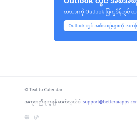
Outlook တွင် အစီအစဉ်မျ
စာသားကို Outlook ပြက္ခဒိန်တွင် ထ
Outlook တွင် အစီအစဉ်များကို လက်ဖြင့
© Text to Calendar
အကူအညီရယူရန် ဆက်သွယ်ပါ
support@betteraiapps.co