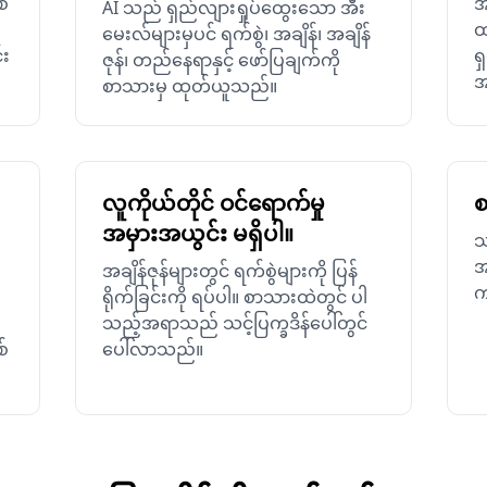
်
အ
AI သည် ရှည်လျားရှုပ်ထွေးသော အီး
ထ
မေးလ်များမှပင် ရက်စွဲ၊ အချိန်၊ အချိန်
်း
ရ
ဇုန်၊ တည်နေရာနှင့် ဖော်ပြချက်ကို
အ
စာသားမှ ထုတ်ယူသည်။
လူကိုယ်တိုင် ဝင်ရောက်မှု
စ
အမှားအယွင်း မရှိပါ။
သ
အ
အချိန်ဇုန်များတွင် ရက်စွဲများကို ပြန်
က
ရိုက်ခြင်းကို ရပ်ပါ။ စာသားထဲတွင် ပါ
သည့်အရာသည် သင့်ပြက္ခဒိန်ပေါ်တွင်
စ်
ပေါ်လာသည်။