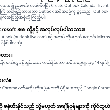
ပေး၍ ညာဖက်ကလစ်နှိပ်ပြီး Create Outlook Calendar Event ကို ရ
ာပြီး ကြိုတင်ဖြည့်ထားသော Outlook အစီအစဉ်ကို ဖွင့်သည်။ Outlook ရ
န်ချက်အပြည့်အစုံကို ကြည့်ပါ။
rosoft 365 တို့နှင့် အလုပ်လုပ်ပါသလား။
look (outlook.live.com) နှင့် အလုပ် သို့မဟုတ် ကျောင်း Micr
ျယ်နိုင်ပါသည်။
မဲ့လား။
၊ ထို့နောက်တွင် ရိုးရှင်းသော တတ်နိုင်သော အစီအစဉ်များနှင့် 14 ရက
ေးလဲ။
ု့သော Chrome ဝဘ်စတိုး တိုးချဲ့မှုများကို ပံ့ပိုးပေးသည့် Google
်တီးနိုင်သည် သို့မဟုတ် အချိန်ဇုန်များကို ကိုင်တွယ