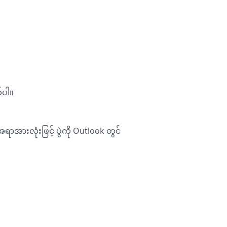
်ပါ။
ာအားလုံးဖြင့် ပွဲကို Outlook တွင်