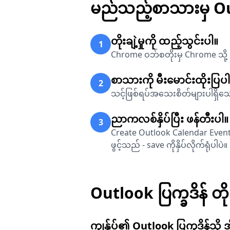
မည်သည့်စာသားမှ Outl
တိုးချဲ့မှုကို ထည့်သွင်းပါ။
1
Chrome ဝဘ်စတိုးမှ Chrome သို့ Ou
စာသားကို မီးမောင်းထိုးပြပ
2
သင့်ဖြစ်ရပ်အသေးစိတ်များပါရှိသေ
ညာကလစ်နှိပ်ပြီး ဖန်တီးပါ။
3
Create Outlook Calendar Event က
ဖွင့်သည် - save ကိုနှိပ်လိုက်ရုံပါပဲ။
Outlook ပြက္ခဒိန် တိုး
ကျွန်ုပ်၏ Outlook ပြက္ခဒိန်သိ