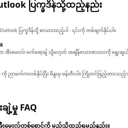
ook ပြက္ခဒိန်သို့ထည့်နည်း
tlook ပြက္ခဒိန်သို့ စာသားထည့်ပါ - ၎င်းကို တစ်ချက်နှိပ်ပါ။
ါ။
ာ အီးမေးလ်၊ မက်ဆေ့ချ် သို့မဟုတ် အချိန်ဇယားစာသားကို ရွေးချယ
ို ညာဖက်ကလစ်နှိပ်ပြီး မီနူးမှ ဖန်တီးပါ။ ကြိုတင်ဖြည့်ထားသည့်အရ
ချဲ့မှု FAQ
ု့ အီးမေးလ်တစ်စောင်ကို မည်သို့ထည့်ရမည်နည်း။