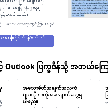
့်အတွက် အဖြစ်အပျက်ကို
ား၊ အချိန်ဇုန်များနှင့်
ြည့်ပေးပါသည်။
- Chrome ဝဘ်စတိုးတွင် ကြယ် 4 ပွင့်
က်ဖြင့်ရိုက်ခြင်းကို ရပ်
့် Outlook ပြက္ခဒိန်သို့ အဘယ်ကြ
ှ
အသေးစိတ်အချက်အလက်
အ
များကို အလိုအလျောက်တွေ့ရ
ဖ
ပါမည်။
့်
အ