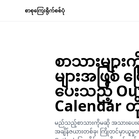
စာစုကြေးရိုက်စစ်ပုံ
စာသားများကိ
များအဖြစ် ပြ
ပေးသည့် Ou
Calendar တိုးခ
မည်သည့်စာသားကိုမဆို အသားပေးဖော
အချိန်ဇယားတစ်ခု၊ ကြိုတင်မှာယူမှုတ