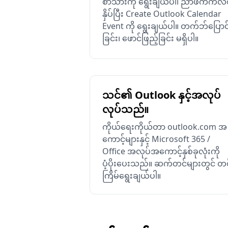
စာသားကို ရွေးချယ်ပါ၊ ညာဖက်ကလစ
နှိပ်ပြီး Create Outlook Calendar
Event ကို ရွေးချယ်ပါ။ တက်ဘ်ပြောင
ခြင်း၊ ဖောင်ဖြည့်ခြင်း မရှိပါ။
သင်၏ Outlook နှင့်အလုပ်
လုပ်သည်။
ကိုယ်ရေးကိုယ်တာ outlook.com အ
ကောင့်များနှင့် Microsoft 365 /
Office အလုပ်အကောင့်နှစ်ခုလုံးကို
ပံ့ပိုးပေးသည်။ ဆက်တင်များတွင် တ
ကြိမ်ရွေးချယ်ပါ။