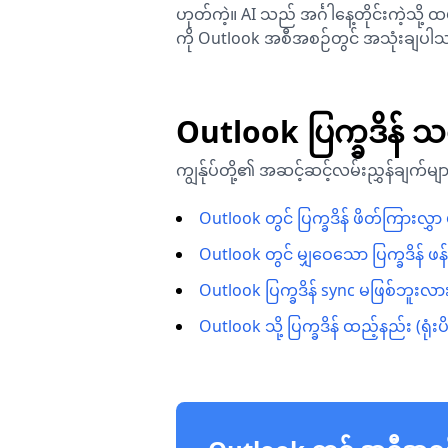
ဟုတ်ကဲ့။ AI သည် အင်္ဂါနေ့တိုင်းကဲ့သို့ 
ကို Outlook အစီအစဉ်တွင် အသုံးချပါ
Outlook ပြက္ခဒိန် သ
ကျွန်ုပ်တို့၏ အဆင့်ဆင့်လမ်းညွှန်ချက်မ
Outlook တွင် ပြက္ခဒိန် ဖိတ်ကြားလွှာ ပ
Outlook တွင် မျှဝေသော ပြက္ခဒိန် ဖန
Outlook ပြက္ခဒိန် sync မဖြစ်ဘူးလား
Outlook သို့ ပြက္ခဒိန် ထည့်နည်း (ရုံး