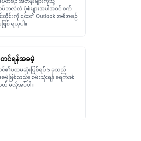
ပတ်စဉ် အတန်းများကဲ့သို့
ပ်တလဲလဲ ပုံစံများအပါအဝင် စက်
ှင်တိုင်းကို ၎င်း၏ Outlook အစီအစဉ်
ဖြစ် ရယူပါ။
တင်ရန်အခမဲ့
င်၏ပထမဆုံးဖြစ်ရပ် 5 ခုသည်
ခမဲ့ဖြစ်သည်။ စမ်းသုံးရန် ခရက်ဒစ်
တ် မလိုအပ်ပါ။