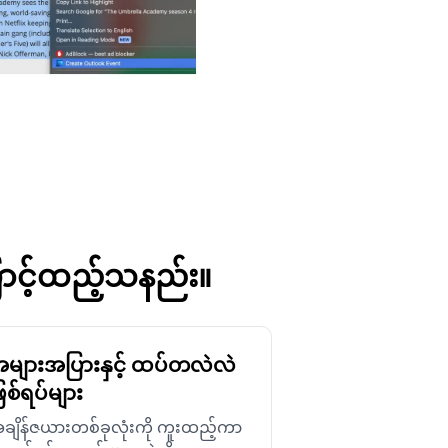
ောင့်ထည့်သနည်း။
များအပြားနှင့် ထပ်တလဲလဲ
ြစ်ရပ်များ
ချိန်ဇယားတစ်ခုလုံးကို ကူးထည့်ကာ