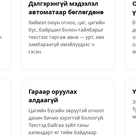
г
Дэлгэрэнгүй мэдээлэл
О
автоматаар бөглөгдөнө
ү
Хиймэл оюун огноо, цаг, цагийн
Б
бүс, байршил болон тайлбарыг
д
k
текстээс гаргаж авна — урт, эмх
з
замбараагүй имэйлүүдээс ч
о
гэсэн.
я
Гараар оруулах
Ү
алдаагүй
Э
Т
Цагийн бүсийн зөрүүтэй огноог
м
дахин бичих хэрэгтэй болохгүй.
Текстэд байгаа зүйл таны
календарт яг тийм байдлаар