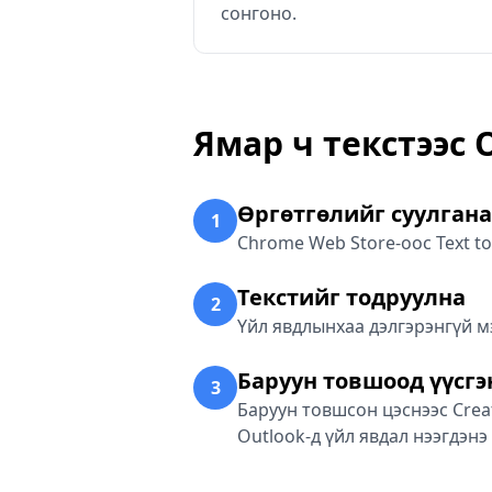
сонгоно.
Ямар ч текстээс 
Өргөтгөлийг суулгана
1
Chrome Web Store-оос Text t
Текстийг тодруулна
2
Үйл явдлынхаа дэлгэрэнгүй м
Баруун товшоод үүсгэ
3
Баруун товшсон цэснээс Crea
Outlook-д үйл явдал нээгдэнэ