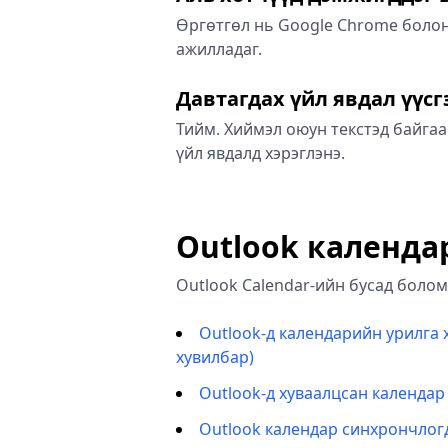
Өргөтгөл нь Google Chrome болон 
ажилладаг.
Давтагдах үйл явдал үүсг
Тийм. Хиймэл оюун текстэд байгаа
үйл явдалд хэрэглэнэ.
Outlook календа
Outlook Calendar-ийн бусад боло
Outlook-д календарийн урилга х
хувилбар)
Outlook-д хуваалцсан календар 
Outlook календар синхрончлогд