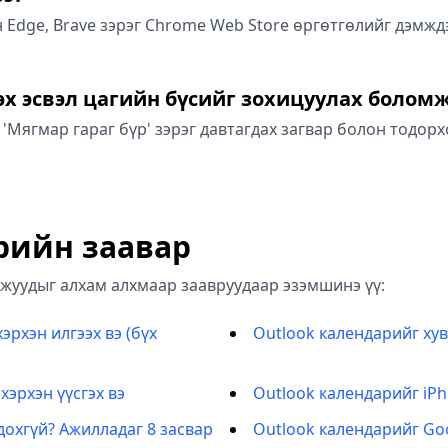
Edge, Brave зэрэг Chrome Web Store өргөтгөлийг дэмжд
эх эсвэл цагийн бүсийг зохицуулах болом
 'Мягмар гараг бүр' зэрэг давтагдах загвар болон тодор
рийн заавар
мжуудыг алхам алхмаар заавруудаар эзэмшинэ үү:
эрхэн илгээх вэ (бүх
Outlook календарийг хув
хэрхэн үүсгэх вэ
Outlook календарийг iPh
охгүй? Ажилладаг 8 засвар
Outlook календарийг Go