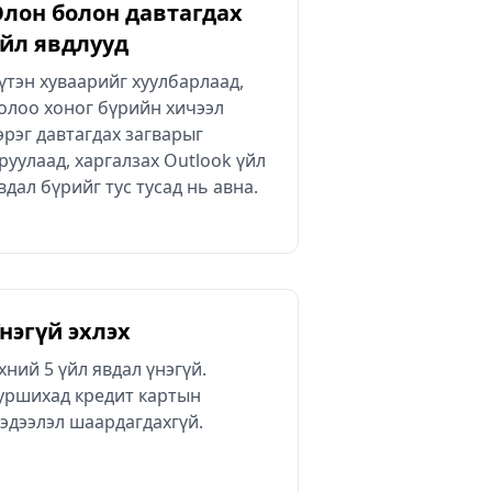
лон болон давтагдах
йл явдлууд
үтэн хуваарийг хуулбарлаад,
олоо хоног бүрийн хичээл
эрэг давтагдах загварыг
руулаад, харгалзах Outlook үйл
вдал бүрийг тус тусад нь авна.
нэгүй эхлэх
хний 5 үйл явдал үнэгүй.
уршихад кредит картын
эдээлэл шаардагдахгүй.