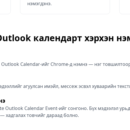
нэмэгдэнэ.
Outlook календарт хэрхэн нэ
o Outlook Calendar-ийг Chrome-д нэмнэ — нэг товшилтоо
эдээллийг агуулсан имэйл, мессеж эсвэл хуваарийн текст
нэ
te Outlook Calendar Event-ийг сонгоно. Бүх мэдээлэл ур
 — хадгалах товчийг дараад болно.