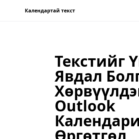
Календартай текст
Текстийг 
Явдал Бол
Хөрвүүлдэ
Outlook
Календар
Өргөтгөл