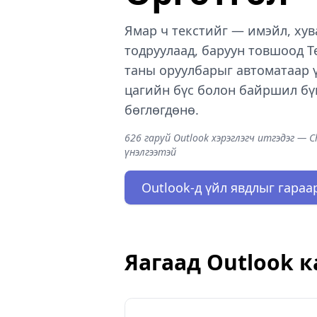
Ямар ч текстийг — имэйл, хув
тодруулаад, баруун товшоод Te
таны оруулбарыг автоматаар үү
цагийн бүс болон байршил бү
бөглөгдөнө.
626 гаруй Outlook хэрэглэгч итгэдэг — 
үнэлгээтэй
Outlook-д үйл явдлыг гара
Яагаад Outlook к