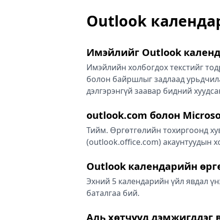
Outlook календа
Имэйлийг Outlook календ
Имэйлийн холбогдох текстийг тодр
болон байршлыг задлаад урьдчилан
дэлгэрэнгүй заавар бидний хуудса
outlook.com болон Microso
Тийм. Өргөтгөлийн тохиргоонд хув
(outlook.office.com) акаунтуудын
Outlook календарийн өргө
Эхний 5 календарийн үйл явдал ү
баталгаа бий.
Аль хөтчүүд дэмжигддэг 