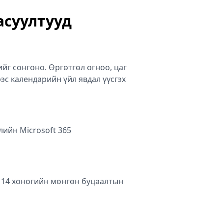
асуултууд
ийг сонгоно. Өргөтгөл огноо, цаг
эс календарийн үйл явдал үүсгэх
лийн Microsoft 365
н 14 хоногийн мөнгөн буцаалтын