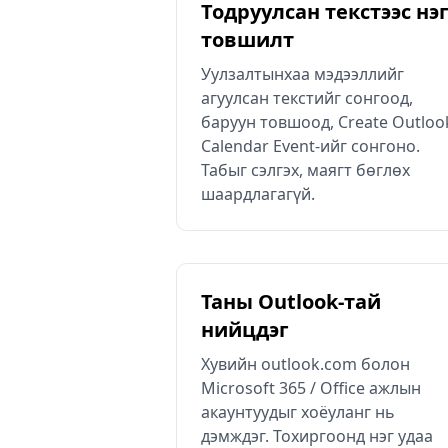
Тодруулсан текстээс нэ
товшилт
Уулзалтынхаа мэдээллийг
агуулсан текстийг сонгоод,
баруун товшоод, Create Outloo
Calendar Event-ийг сонгоно.
Табыг сэлгэх, маягт бөглөх
шаардлагагүй.
Таны Outlook-тай
нийцдэг
Хувийн outlook.com болон
Microsoft 365 / Office ажлын
акаунтуудыг хоёуланг нь
дэмждэг. Тохиргоонд нэг удаа