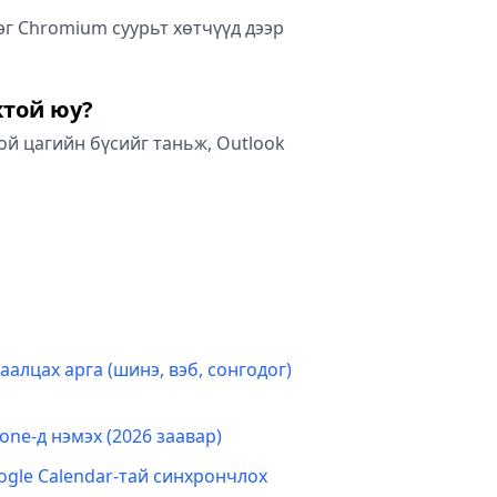
эг Chromium суурьт хөтчүүд дээр
жтой юу?
хой цагийн бүсийг таньж, Outlook
аалцах арга (шинэ, вэб, сонгодог)
one-д нэмэх (2026 заавар)
ogle Calendar-тай синхрончлох