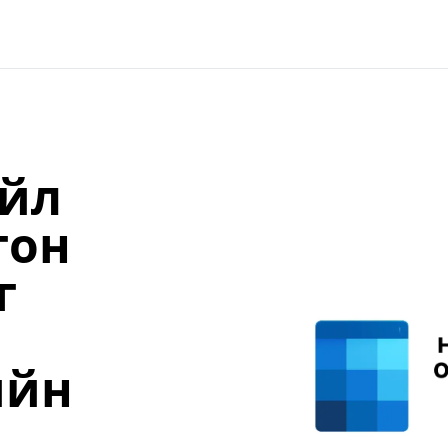
Үйл
гон
г
ийн