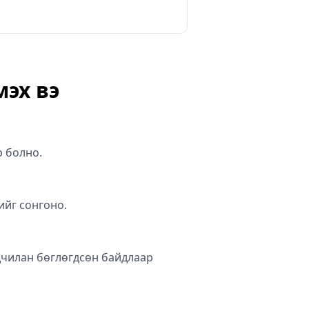
мэх вэ
р болно.
ийг сонгоно.
ьдчилан бөглөгдсөн байдлаар