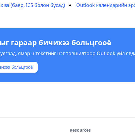
 вэ (баяр, ICS болон бусад)
Outlook календарийн эрх
лыг гараар бичихээ больцгооё
суулгаад, ямар ч текстийг нэг товшилтоор Outlook үйл яв
чихээ больцгооё
Resources