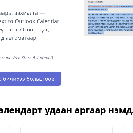
аарь, захиалга —
xt to Outlook Calendar
сгэнэ. Огноо, цаг,
гд автоматаар
Chrome Web Store-д 4 одтой
ар бичихээ больцгооё
алендарт удаан аргаар нэмдэ