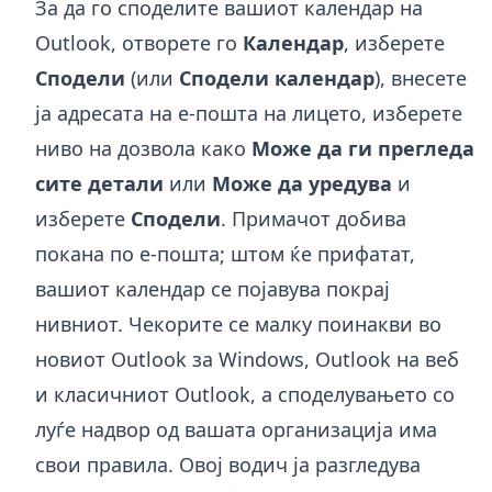
За да го споделите вашиот календар на
Outlook, отворете го
Календар
, изберете
Сподели
(или
Сподели календар
), внесете
ја адресата на е-пошта на лицето, изберете
ниво на дозвола како
Може да ги прегледа
сите детали
или
Може да уредува
и
изберете
Сподели
. Примачот добива
покана по е-пошта; штом ќе прифатат,
вашиот календар се појавува покрај
нивниот. Чекорите се малку поинакви во
новиот Outlook за Windows, Outlook на веб
и класичниот Outlook, а споделувањето со
луѓе надвор од вашата организација има
свои правила. Овој водич ја разгледува