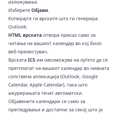
изложување.
Изберете
Објави
.
Копирајте ги врските што ги генерира
Outlook:
HTML врската
отвора приказ само за
читање на вашиот календар во кој било
веб-прелистувач.
Врската
ICS
им овозможува на луѓето да се
претплатат на вашиот календар во нивната
сопствена апликација (Outlook, Google
Calendar, Apple Calendar), така што
ажурирањата течат автоматски.
Објавените календари се само за
прегледување и достапни за секој што ја