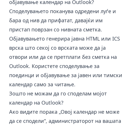
објавување календар на Outlook?
Споделувањето поканува одредени луѓе и
бара од нив да прифатат, давајќи им
пристап поврзан со нивната сметка.
Објавувањето генерира јавна HTML или ICS
врска што секој со врската може да ја
отвори или да се претплати без сметка на
Outlook. Користете споделување за
поединци и објавување за јавен или тимски
календар само за читање.
Зошто не можам да го споделам мојот
календар на Outlook?
Ако видите порака „Овој календар не може
да се сподели“, администраторот на вашата