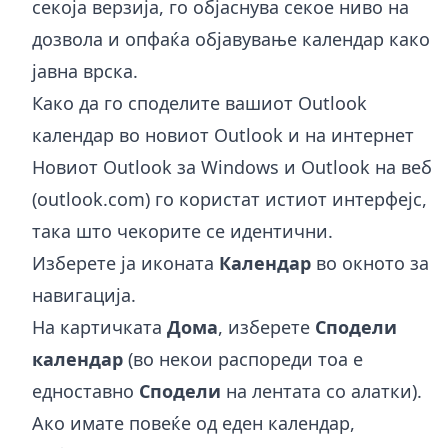
секоја верзија, го објаснува секое ниво на
дозвола и опфаќа објавување календар како
јавна врска.
Како да го споделите вашиот Outlook
календар во новиот Outlook и на интернет
Новиот Outlook за Windows и Outlook на веб
(outlook.com) го користат истиот интерфејс,
така што чекорите се идентични.
Изберете ја иконата
Календар
во окното за
навигација.
На картичката
Дома
, изберете
Сподели
календар
(во некои распореди тоа е
едноставно
Сподели
на лентата со алатки).
Ако имате повеќе од еден календар,