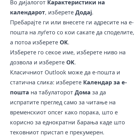
Во дијалогот
Карактеристики на
календарот
, изберете
Додај
.
Пребарајте ги или внесете ги адресите на е-
пошта на луѓето со кои сакате да споделите,
а потоа изберете
OK
.
Изберете го секое име, изберете ниво на
дозвола и изберете
OK
.
Класичниот Outlook може да е-пошта и
статична слика: изберете
Календар за е-
пошта
на табулаторот
Дома
за да
испратите преглед само за читање на
временскиот опсег како порака, што е
корисно за еднократни барања каде што
тековниот пристап е прекумерен.