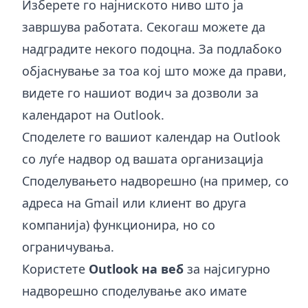
Изберете го најниското ниво што ја
завршува работата. Секогаш можете да
надградите некого подоцна. За подлабоко
објаснување за тоа кој што може да прави,
видете го нашиот водич за
дозволи за
календарот на Outlook
.
Споделете го вашиот календар на Outlook
со луѓе надвор од вашата организација
Споделувањето надворешно (на пример, со
адреса на Gmail или клиент во друга
компанија) функционира, но со
ограничувања.
Користете
Outlook на веб
за најсигурно
надворешно споделување ако имате