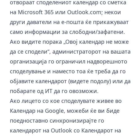
отвораат споделениот календар со сметка
на Microsoft 365 или Outlook.com; некои
други даватели на е-пошта ќе прикажуваат
само информации за слободни/зафатени.
Ако видите порака „Овој календар не може
да се сподели“, администраторот на вашата
организација го ограничил надворешното
споделување и наместо тоа ќе треба да го
објавите календарот (видете подолу) или да
побарате од ИТ да го овозможи.
Ако лицето со кое споделувате живее во
Календар на Google, можеби ќе ви биде
поедноставно
синхронизирајте го
календарот на Outlook со Календарот на