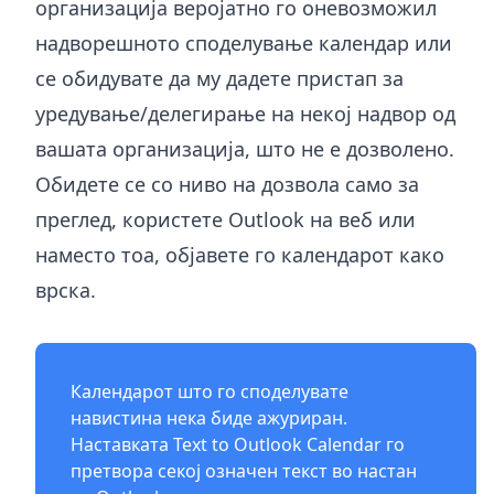
организација веројатно го оневозможил
надворешното споделување календар или
се обидувате да му дадете пристап за
уредување/делегирање на некој надвор од
вашата организација, што не е дозволено.
Обидете се со ниво на дозвола само за
преглед, користете Outlook на веб или
наместо тоа, објавете го календарот како
врска.
Календарот што го споделувате
навистина нека биде ажуриран.
Наставката
Text to Outlook Calendar
го
претвора секој означен текст во настан