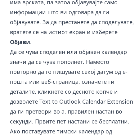
има врската, па затоа објавувајте само
информации што ви одговара да ги
објавувате. За да престанете да споделувате,
вратете се на истиот екран и изберете
Објави
.
Да се чува споделен или објавен календар
значи да се чува пополнет. Наместо
повторно да го пишувате секој датум од е-
пошта или веб-страница, означете ги
деталите, кликнете со десното копче и
дозволете
Text to Outlook Calendar Extension
да ги претвори во a. правилен настан во
секунди. Првите пет настани се бесплатни.
Ако поставувате тимски календар од