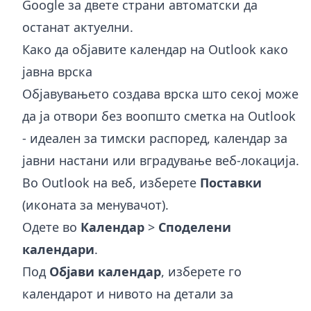
Google
за двете страни автоматски да
останат актуелни.
Како да објавите календар на Outlook како
јавна врска
Објавувањето создава врска што секој може
да ја отвори без воопшто сметка на Outlook
- идеален за тимски распоред, календар за
јавни настани или вградување веб-локација.
Во Outlook на веб, изберете
Поставки
(иконата за менувачот).
Одете во
Календар
>
Споделени
календари
.
Под
Објави календар
, изберете го
календарот и нивото на детали за