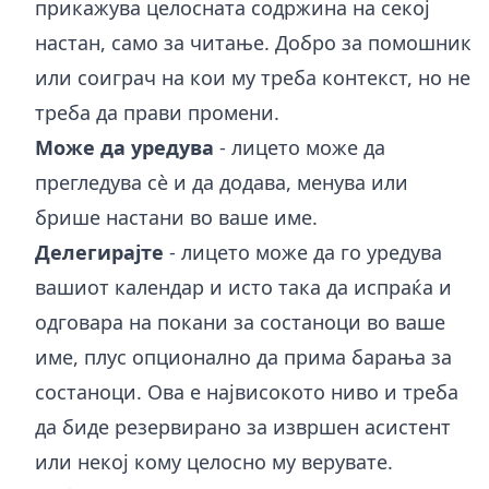
прикажува целосната содржина на секој
настан, само за читање. Добро за помошник
или соиграч на кои му треба контекст, но не
треба да прави промени.
Може да уредува
- лицето може да
прегледува сè и да додава, менува или
брише настани во ваше име.
Делегирајте
- лицето може да го уредува
вашиот календар и исто така да испраќа и
одговара на покани за состаноци во ваше
име, плус опционално да прима барања за
состаноци. Ова е највисокото ниво и треба
да биде резервирано за извршен асистент
или некој кому целосно му верувате.