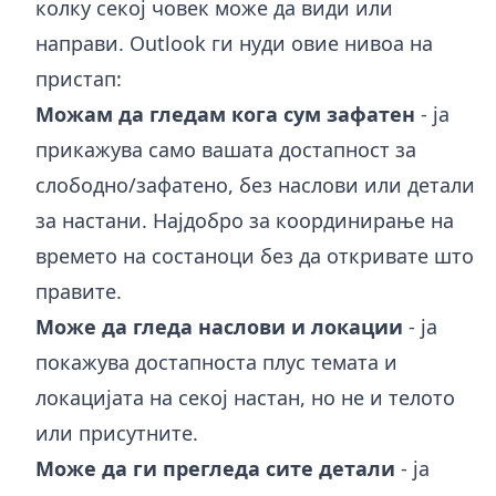
колку секој човек може да види или
направи. Outlook ги нуди овие нивоа на
пристап:
Можам да гледам кога сум зафатен
- ја
прикажува само вашата достапност за
слободно/зафатено, без наслови или детали
за настани. Најдобро за координирање на
времето на состаноци без да откривате што
правите.
Може да гледа наслови и локации
- ја
покажува достапноста плус темата и
локацијата на секој настан, но не и телото
или присутните.
Може да ги прегледа сите детали
- ја