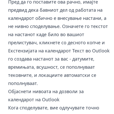
Пред да го поставите ова рачно, имајте
предвид дека бавниот дел од работата на
календарот обично е внесување настани, а
не нивно споделување. Означете го текстот
на настанот каде било во вашиот
прелистувач, кликнете со десното копче и
Екстензијата на календарот Текст во Outlook
го создава настанот за вас - датумите,
времињата, всушност, се пополнуваат
тековните, и локациите автоматски се
пополнуваат.
Објаснети нивоата на дозволи за
календарот на Outlook
Кога споделувате, вие одлучувате точно