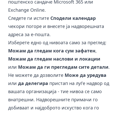
поштенско сандаче Microsoft 365 или
Exchange Online.
Следете ги истите
Сподели календар
чекори погоре и внесете ја надворешната
адреса за е-пошта.
Изберете едно од нивоата само за преглед:
Можам да гледам кога сум зафатен
,
Можам да гледам наслови и локации
или
Можам да ги прегледам сите детали
.
Не можете да дозволите
Може да уредува
или
да делегира
пристап на луѓе надвор од
вашата организација - тие нивоа се само
внатрешни. Надворешните примачи го
добиваат и најдоброто искуство кога го