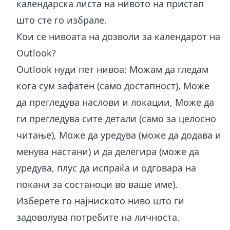
календарска листа на нивото на пристап
што сте го избрале.
Кои се нивоата на дозволи за календарот на
Outlook?
Outlook нуди пет нивоа: Можам да гледам
кога сум зафатен (само достапност), Може
да прегледува наслови и локации, Може да
ги прегледува сите детали (само за целосно
читање), Може да уредува (може да додава и
менува настани) и да делегира (може да
уредува, плус да испраќа и одговара на
покани за состаноци во ваше име).
Изберете го најниското ниво што ги
задоволува потребите на личноста.