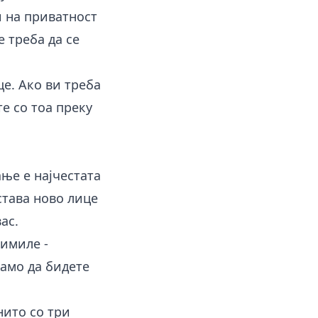
и на приватност
е треба да се
це. Ако ви треба
е со тоа преку
ње е најчестата
тава ново лице
ас.
римиле -
само да бидете
ито со три