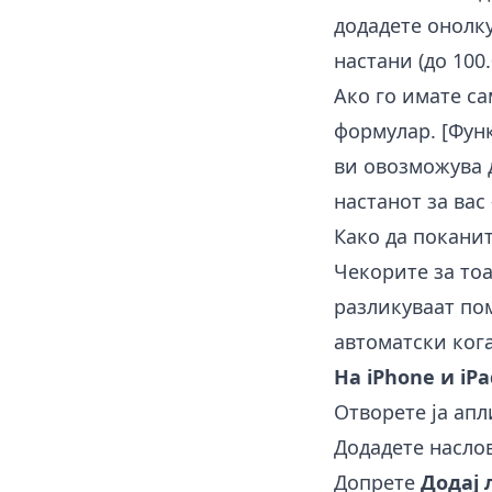
додадете онолку
настани (до 100
Ако го имате са
формулар. [Функ
ви овозможува д
настанот за вас
Како да поканит
Чекорите за тоа
разликуваат пом
автоматски кога
На iPhone и iPa
Отворете ја ап
Додадете наслов
Допрете
Додај 