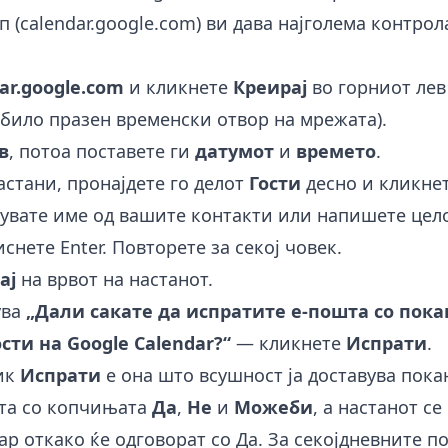
оп (calendar.google.com) ви дава најголема контрол
ar.google.com
и кликнете
Креирај
во горниот лев
 било празен временски отвор на мрежата).
в
, потоа поставете ги
датумот
и
времето
.
астани, пронајдете го делот
Гости
десно и кликне
увате име од вашите контакти или напишете цело
снете Enter. Повторете за секој човек.
ај
на врвот на настанот.
ува
„Дали сакате да испратите е-пошта со пока
сти на Google Calendar?“
— кликнете
Испрати
.
лик
Испрати
е она што всушност ја доставува пока
та со копчињата
Да
,
Не
и
Можеби
, а настанот се
р откако ќе одговорат со Да. За секојдневните п