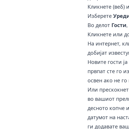
Кликнете (веб) 
Изберете
Уреди
Во делот
Гости
Кликнете или д
На интернет, к
добијат известу
Новите гости ја
првпат сте го и
освен ако не го
Или прескокнете
во вашиот прели
десното копче 
датумот на наст
ги додавате ва