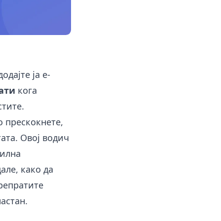
одајте ја е-
ати
кога
стите.
о прескокнете,
ата. Овој водич
билна
але, како да
препратите
астан.