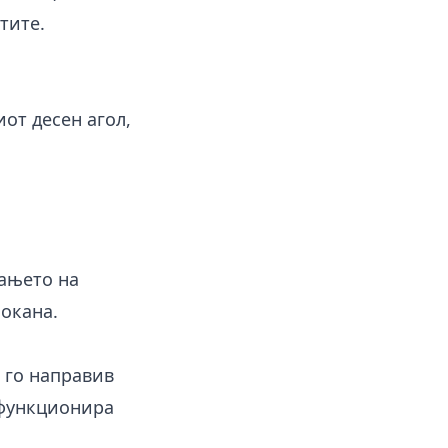
тите.
от десен агол,
вањето на
покана.
 го направив
 функционира