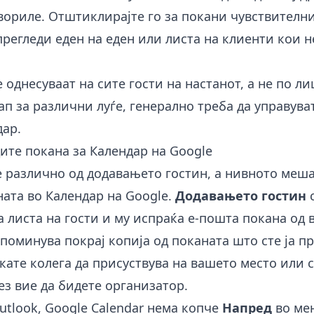
вориле. Отштиклирајте го за покани чувствителн
прегледи еден на еден или листа на клиенти кои н
 однесуваат на сите гости на настанот, а не по ли
п за различни луѓе, генерално треба да управуват
дар
.
ите покана за Календар на Google
 различно од додавањето гостин, а нивното меша
ната во Календар на Google.
Додавањето гостин
с
 листа на гости и му испраќа е-пошта покана од в
поминува покрај копија од поканата што сте ја п
кате колега да присуствува на вашето место или 
без вие да бидете организатор.
utlook, Google Calendar нема копче
Напред
во мен