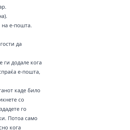
ар.
а).
 на е-пошта.
гости да
е ги додале кога
испраќа е-пошта,
танот каде било
икнете со
здадете го
ки. Потоа само
сно кога