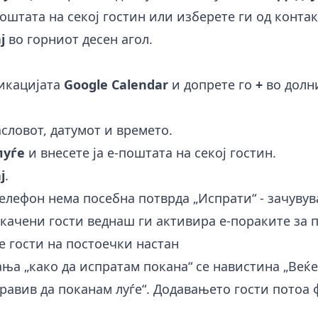
оштата на секој гостин или изберете ги од контак
ј
во горниот десен агол.
ликацијата
Google Calendar
и допрете го
+
во долни
словот, датумот и времето.
луѓе
и внесете ја е-поштата на секој гостин.
ј
.
елефон нема посебна потврда „Испрати“ - зачуву
качени гости веднаш ги активира е-пораките за 
е гости на постоечки настан
ња „како да испратам покана“ се навистина „Веќе
оравив да поканам луѓе“. Додавањето гости потоа