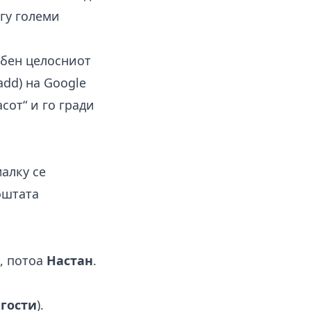
огу големи
ебен целосниот
add) на Google
сот“ и го гради
малку се
поштата
, потоа
Настан
.
 гости
).