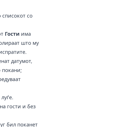
о списокот со
от
Гости
има
ролираат што му
 испратите.
нат датумот,
о покани;
редуваат
луѓе.
на гости и без
руг бил поканет