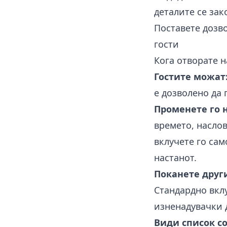
деталите се зак
Поставете дозво
гости
Кога отворате 
Гостите можат
е дозволено да 
Променете го 
времето, наслов
вклучете го сам
настанот.
Поканете друг
Стандардно вклу
изненадувачки 
Види список со