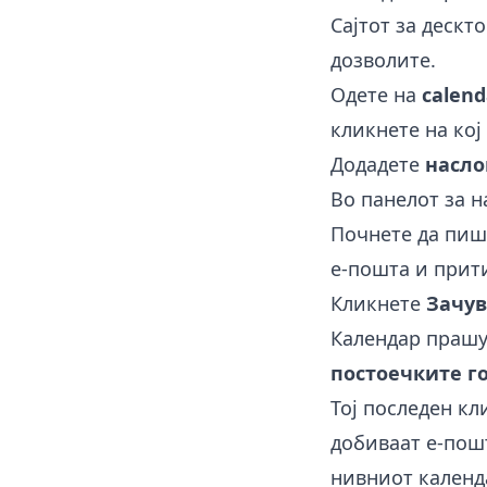
Сајтот за дескт
дозволите.
Одете на
calend
кликнете на кој
Додадете
насло
Во панелот за н
Почнете да пиш
е-пошта и прити
Кликнете
Зачув
Календар праш
постоечките го
Тој последен к
добиваат е-пош
нивниот календа