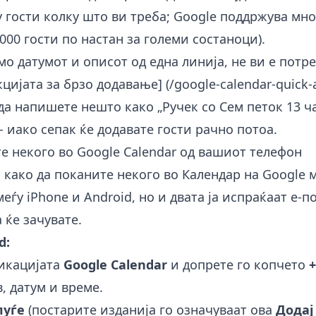
 гости колку што ви треба; Google поддржува мн
.000 гости по настан за големи состаноци).
мо датумот и описот од една линија, не ви е потр
цијата за брзо додавање] (/google-calendar-quick-
а напишете нешто како „Ручек со Сем петок 13 ча
 - иако сепак ќе додавате гости рачно потоа.
е некого во Google Calendar од вашиот телефон
 како да поканите некого во Календар на Google 
еѓу iPhone и Android, но и двата ја испраќаат е-
 ќе зачувате.
d:
ликацијата
Google Calendar
и допрете го копчето
+
, датум и време.
луѓе
(постарите изданија го означуваат ова
Додај