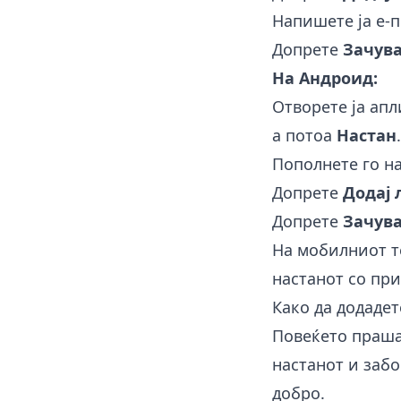
Напишете ја е-п
Допрете
Зачува
На Андроид:
Отворете ја ап
а потоа
Настан
.
Пополнете го на
Допрете
Додај 
Допрете
Зачува
На мобилниот т
настанот со при
Како да додадет
Повеќето праша
настанот и заб
добро.