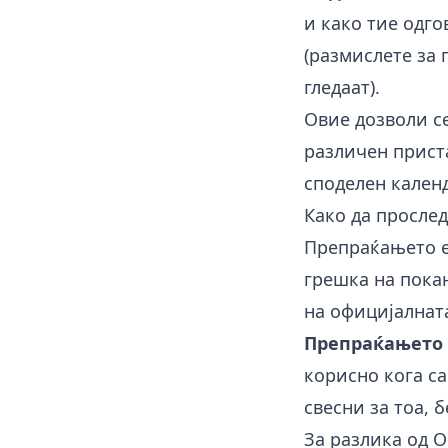
и како тие одго
(размислете за 
гледаат).
Овие дозволи се
различен приста
споделен кален
Како да прослед
Препраќањето е
грешка на пока
на официјалната
Препраќањето
корисно кога са
свесни за тоа, 
За разлика од O