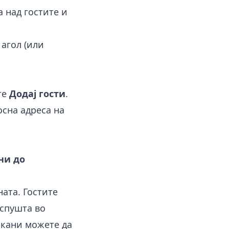
а над гостите и
 агол (или
те
Додај гости
.
сна адреса на
ни до
ната. Гостите
 спушта во
окани можете да