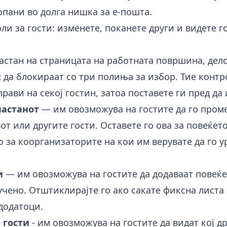
опани во долга нишка за е-пошта.
ли за гости: изменете, поканете други и видете г
настан на страницата на работната површина, дел
:
да блокираат со три полиња за избор. Тие конт
прави на секој гостин, затоа поставете ги пред да
настанот
— им овозможува на гостите да го проме
от или другите гости. Оставете го ова за повеќет
о за коорганизаторите на кои им верувате да го у
и
— им овозможува на гостите да додаваат повеќе 
чено. Отштиклирајте го ако сакате фиксна листа 
додатоци.
 гости
- им овозможува на гостите да видат кој д