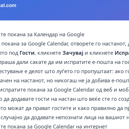
те покана за Календар на Google
покана за Google Calendar, отворете го настанот, д
ето под
Гости
, кликнете
Зачувај
и кликнете
Испр
праша дали сакате да им испратите е-пошта на го
стување е делот што луѓето го пропуштаат: ако г
ачен на настанот, но никогаш не ја добива е-пошт
испратите покана за Google Calendar од веб и мо
о да додавате гости на настан што веќе сте го созд
то можат да прават гостите и како правилно да 
случајно да додавате непознати лица на вашиот н
те покана за Google Calendar на интернет