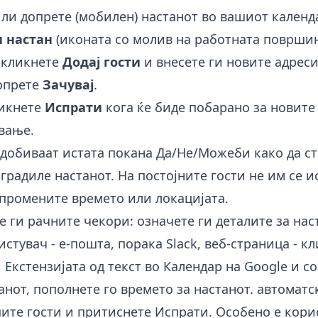
или допрете (мобилен) настанот во вашиот календ
 настан
(иконата со молив на работната површин
, кликнете
Додај гости
и внесете ги новите адреси
опрете
Зачувај
.
ликнете
Испрати
кога ќе биде побарано за новите 
вање.
 добиваат истата покана Да/Не/Можеби како да ст
зградиле настанот. На постојните гости не им се 
 промените времето или локацијата.
 ги рачните чекори: означете ги деталите за нас
стувач - е-пошта, порака Slack, веб-страница - кл
и
Екстензијата од текст во Календар на Google
и со
анот, пополнете го времето за настанот. автоматс
шите гости и притиснете Испрати. Особено е кори