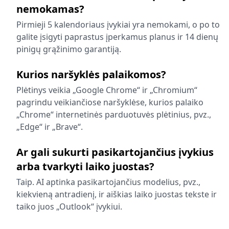
nemokamas?
Pirmieji 5 kalendoriaus įvykiai yra nemokami, o po to
galite įsigyti paprastus įperkamus planus ir 14 dienų
pinigų grąžinimo garantiją.
Kurios naršyklės palaikomos?
Plėtinys veikia „Google Chrome“ ir „Chromium“
pagrindu veikiančiose naršyklėse, kurios palaiko
„Chrome“ internetinės parduotuvės plėtinius, pvz.,
„Edge“ ir „Brave“.
Ar gali sukurti pasikartojančius įvykius
arba tvarkyti laiko juostas?
Taip. AI aptinka pasikartojančius modelius, pvz.,
kiekvieną antradienį, ir aiškias laiko juostas tekste ir
taiko juos „Outlook“ įvykiui.