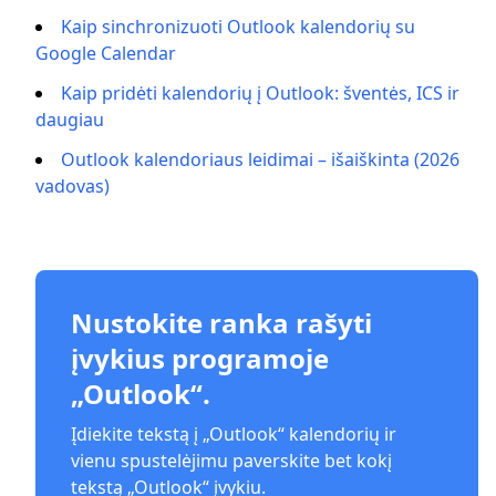
Kaip sinchronizuoti Outlook kalendorių su
Google Calendar
Kaip pridėti kalendorių į Outlook: šventės, ICS ir
daugiau
Outlook kalendoriaus leidimai – išaiškinta (2026
vadovas)
Nustokite ranka rašyti
įvykius programoje
„Outlook“.
Įdiekite tekstą į „Outlook“ kalendorių ir
vienu spustelėjimu paverskite bet kokį
tekstą „Outlook“ įvykiu.