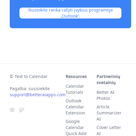
Nustokite ranka rašyti įvykius programoje
„Outlook“.
© Text to Calendar
Resources
Partnerinių
svetainių
Calendar
Pagalba: susisiekite
Tutorials
Better AI
support@betteraiapps.com
Photos
Outlook
Calendar
Article
Extension
Summarizer
AI
Google
Calendar
Cover Letter
Quick Add
AI