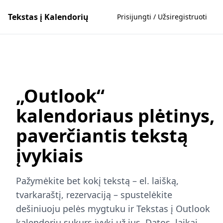
Tekstas į Kalendorių
Prisijungti / Užsiregistruoti
„Outlook“
kalendoriaus plėtinys,
paverčiantis tekstą
įvykiais
Pažymėkite bet kokį tekstą – el. laišką,
tvarkaraštį, rezervaciją – spustelėkite
dešiniuoju pelės mygtuku ir Tekstas į Outlook
kalendorių sukurs įvykį už jus. Datos, laikai,