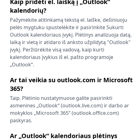
Kaip pridėti el. laišką į „Outlook“
kalendorių?
Pažymėkite atitinkamą tekstą el. laiške, dešiniuoju
pelės mygtuku spustelėkite ir pasirinkite Sukurti
Outlook kalendoriaus įvykį. Plėtinys analizuoja datą,
laiką ir vietą ir atidaro iš anksto užpildytą "Outlook"
įvykį. Peržiūrėkite visą vadovą, kaip kurti
kalendoriaus įvykius iš el. pašto programoje
„Outlook“.
Ar tai veikia su outlook.com ir Microsoft
365?
Taip. Plėtinio nustatymuose galite pasirinkti
asmenines „Outlook“ (outlook.live.com) ir darbo ar
mokyklos „Microsoft 365“ (outlook.office.com)
paskyras.
Ar „Outlook“ kalendoriaus plėtinys