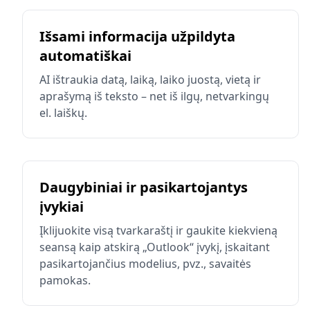
Išsami informacija užpildyta
automatiškai
AI ištraukia datą, laiką, laiko juostą, vietą ir
aprašymą iš teksto – net iš ilgų, netvarkingų
el. laiškų.
Daugybiniai ir pasikartojantys
įvykiai
Įklijuokite visą tvarkaraštį ir gaukite kiekvieną
seansą kaip atskirą „Outlook“ įvykį, įskaitant
pasikartojančius modelius, pvz., savaitės
pamokas.