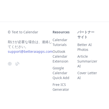
© Text to Calendar
Resources
パートナー
サイト
Calendar
助けが必要な場合は、連絡し
Tutorials
Better AI
てください。
Photos
support@betteraiapps.com
Outlook
Calendar
Article
Extension
Summarizer
AI
Google
Calendar
Cover Letter
Quick Add
AI
Free ICS
Generator