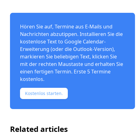
Hören Sie auf, Termine aus E-Mails und
Nachrichten abzutippen. Installieren Sie die
kostenlose
Text to Google Calendar-
Erweiterung
(oder die
Outlook-Version
),
markieren Sie beliebigen Text, klicken Sie
mit der rechten Maustaste und erhalten Sie
einen fertigen Termin. Erste 5 Termine
kostenlos.
Kostenlos starten.
Related articles