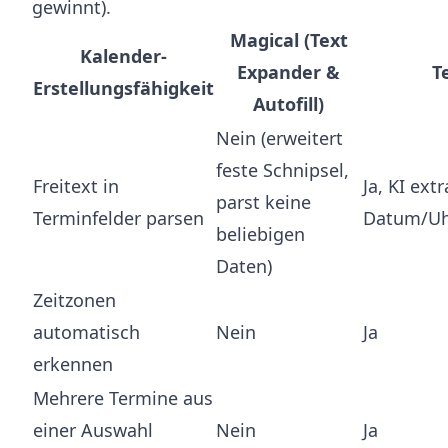
gewinnt).
Magical (Text
Kalender-
Expander &
T
Erstellungsfähigkeit
Autofill)
Nein (erweitert
feste Schnipsel,
Freitext in
Ja, KI extr
parst keine
Terminfelder parsen
Datum/Uh
beliebigen
Daten)
Zeitzonen
automatisch
Nein
Ja
erkennen
Mehrere Termine aus
einer Auswahl
Nein
Ja