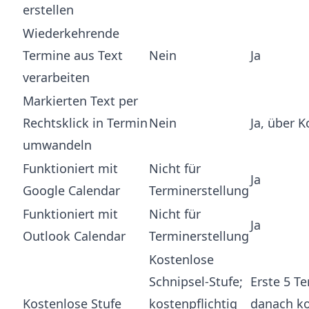
erstellen
Wiederkehrende
Termine aus Text
Nein
Ja
verarbeiten
Markierten Text per
Rechtsklick in Termin
Nein
Ja, über 
umwandeln
Funktioniert mit
Nicht für
Ja
Google Calendar
Terminerstellung
Funktioniert mit
Nicht für
Ja
Outlook Calendar
Terminerstellung
Kostenlose
Schnipsel-Stufe;
Erste 5 T
Kostenlose Stufe
kostenpflichtig
danach ko