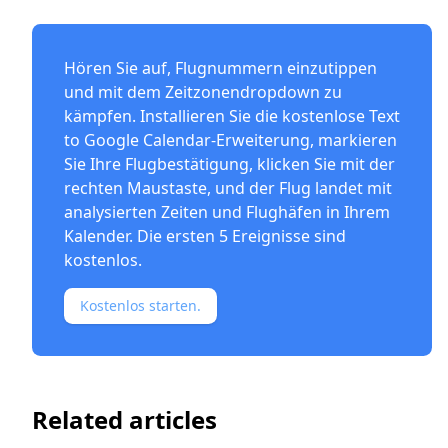
Hören Sie auf, Flugnummern einzutippen
und mit dem Zeitzonendropdown zu
kämpfen. Installieren Sie die kostenlose
Text
to Google Calendar-Erweiterung
, markieren
Sie Ihre Flugbestätigung, klicken Sie mit der
rechten Maustaste, und der Flug landet mit
analysierten Zeiten und Flughäfen in Ihrem
Kalender. Die ersten 5 Ereignisse sind
kostenlos.
Kostenlos starten.
Related articles