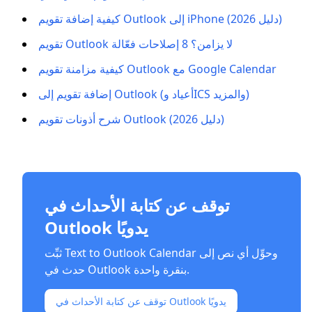
كيفية إضافة تقويم Outlook إلى iPhone (دليل 2026)
تقويم Outlook لا يزامن؟ 8 إصلاحات فعّالة
كيفية مزامنة تقويم Outlook مع Google Calendar
إضافة تقويم إلى Outlook (أعياد وICS والمزيد)
شرح أذونات تقويم Outlook (دليل 2026)
توقف عن كتابة الأحداث في
Outlook يدويًا
ثبِّت Text to Outlook Calendar وحوِّل أي نص إلى
حدث في Outlook بنقرة واحدة.
توقف عن كتابة الأحداث في Outlook يدويًا