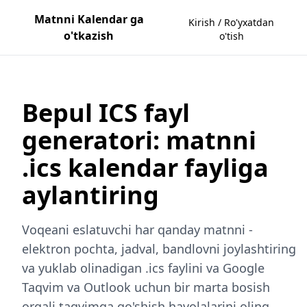
Matnni Kalendar ga
Kirish / Ro'yxatdan
o'tkazish
o'tish
Bepul ICS fayl
generatori: matnni
.ics kalendar fayliga
aylantiring
Voqeani eslatuvchi har qanday matnni -
elektron pochta, jadval, bandlovni joylashtiring
va yuklab olinadigan .ics faylini va Google
Taqvim va Outlook uchun bir marta bosish
orqali taqvimga qo'shish havolalarini oling.