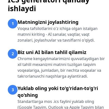
ishlaydi
Matningizni joylashtiring
1
Voqea tafsilotlarini o'z ichiga olgan istalgan
matnni kiriting - AI sanalar, vaqtlar, vaqt
zonalari, joylashuvlar va tavsiflarni o'qiydi.
Biz uni AI bilan tahlil qilamiz
2
Chrome kengaytmalarimizni quvvatlaydigan bir
xil tahlil mexanizmi matnni tuzilgan taqvim
voqealariga, jumladan, bir nechta voqealar va
takrorlanuvchi naqshlarga aylantiradi.
Yuklab oling yoki to'g'ridan-to'g'ri
3
qo'shing
Standartlarga mos .ics faylini yuklab oling
(Google Taqvim, Outlook va Apple Taqvim bilan