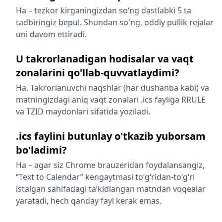
Ha – tezkor kirganingizdan so‘ng dastlabki 5 ta
tadbiringiz bepul. Shundan so'ng, oddiy pullik rejalar
uni davom ettiradi.
U takrorlanadigan hodisalar va vaqt
zonalarini qo'llab-quvvatlaydimi?
Ha. Takrorlanuvchi naqshlar (har dushanba kabi) va
matningizdagi aniq vaqt zonalari .ics fayliga RRULE
va TZID maydonlari sifatida yoziladi.
.ics faylini butunlay o'tkazib yuborsam
bo'ladimi?
Ha – agar siz Chrome brauzeridan foydalansangiz,
“Text to Calendar” kengaytmasi toʻgʻridan-toʻgʻri
istalgan sahifadagi taʼkidlangan matndan voqealar
yaratadi, hech qanday fayl kerak emas.