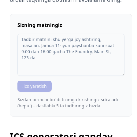
Sizning matningiz
.ics yaratish
Sizdan birinchi boʻlib tizimga kirishingiz soʻraladi
(bepul) – dastlabki 5 ta tadbiringiz bizda.
ICS generatori qanday