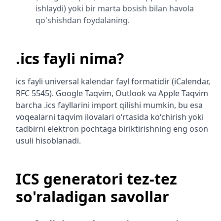
ishlaydi) yoki bir marta bosish bilan havola
qo'shishdan foydalaning.
.ics fayli nima?
ics fayli universal kalendar fayl formatidir (iCalendar,
RFC 5545). Google Taqvim, Outlook va Apple Taqvim
barcha .ics fayllarini import qilishi mumkin, bu esa
voqealarni taqvim ilovalari oʻrtasida koʻchirish yoki
tadbirni elektron pochtaga biriktirishning eng oson
usuli hisoblanadi.
ICS generatori tez-tez
so'raladigan savollar