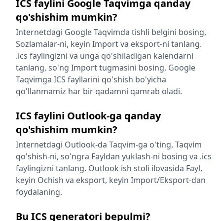
ICS faylini Google Taqvimga qanday
qo'shishim mumkin?
Internetdagi Google Taqvimda tishli belgini bosing,
Sozlamalar-ni, keyin Import va eksport-ni tanlang.
.ics faylingizni va unga qo'shiladigan kalendarni
tanlang, so'ng Import tugmasini bosing. Google
Taqvimga ICS fayllarini qo'shish bo'yicha
qo'llanmamiz har bir qadamni qamrab oladi.
ICS faylini Outlook-ga qanday
qo'shishim mumkin?
Internetdagi Outlook-da Taqvim-ga o'ting, Taqvim
qo'shish-ni, so'ngra Fayldan yuklash-ni bosing va .ics
faylingizni tanlang. Outlook ish stoli ilovasida Fayl,
keyin Ochish va eksport, keyin Import/Eksport-dan
foydalaning.
Bu ICS generatori bepulmi?