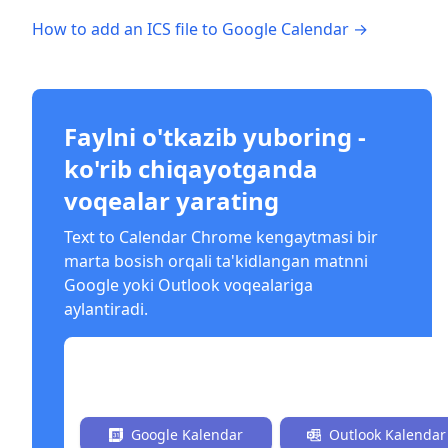
How to add an ICS file to Google Calendar →
Faylni o'tkazib yuboring -
ko'rib chiqayotganda
voqealar yarating
Text to Calendar Chrome kengaytmasi bir
marta bosish orqali ta'kidlangan matnni
Google yoki Outlook voqealariga
aylantiradi.
Bezoragacha O'rnatish
Google Kalendar
Outlook Kalendar